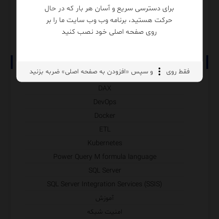
برای دسترسی سریع و آسان هر بار که در حال
حرکت هستید، برنامه وب وب سایت ما را بر
روی صفحه اصلی خود نصب کنید
دسته‌ها
فقط روی
و سپس «افزودن به صفحه اصلی» ضربه بزنید
DAX
DevOps
Docker
ETL
Kubernetes
Power Query M formula language
SQL Server
SQL Server Integration Services (SSIS)
آموزش
امنیت شبکه