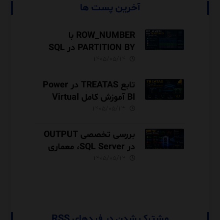
آخرین پست ها
ROW_NUMBER با
PARTITION BY در SQL
Server آموزش کامل با مثال
۱۴۰۵/۰۵/۱۴
و نکات Performance
تابع TREATAS در Power
BI آموزش کامل Virtual
Relationship،
۱۴۰۵/۰۵/۱۳
Performance و مقایسه با
USERELATIONSHIP
بررسی تخصصی OUTPUT
در SQL Server، معماری
INSERTED و DELETED،
۱۴۰۵/۰۵/۱۲
Audit Trail
مشترک شدن در فیدهای RSS