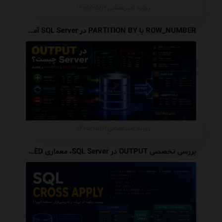
روزبه امیرعصامی
۱۴۰۵/۰۵/۱۴
ROW_NUMBER با PARTITION BY در SQL Server آموزش کامل با مثال و نکات Performance
روزبه امیرعصامی
۱۴۰۵/۰۵/۱۲
بررسی تخصصی OUTPUT در SQL Server، معماری INSERTED و DELETED، Audit Trail