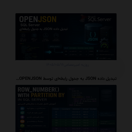
روزبه امیرعصامی
۱۴۰۵/۰۵/۱۶
تبدیل داده JSON به جدول رابطه‌ای توسط OPENJSON در SQL Server