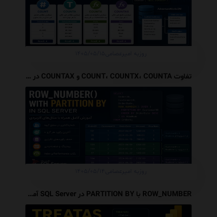
روزبه امیرعصامی
۱۴۰۵/۰۵/۱۵
تفاوت COUNT، COUNTX، COUNTA و COUNTAX در DAX
روزبه امیرعصامی
۱۴۰۵/۰۵/۱۴
ROW_NUMBER با PARTITION BY در SQL Server آموزش کامل با مثال و نکات Performance