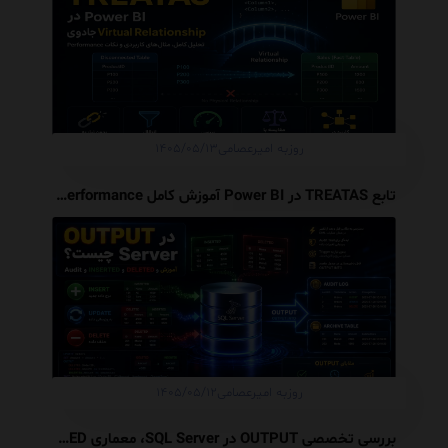
روزبه امیرعصامی
۱۴۰۵/۰۵/۱۳
تابع TREATAS در Power BI آموزش کامل Virtual Relationship، Performance و مقایسه با USERELATIONSHIP
روزبه امیرعصامی
۱۴۰۵/۰۵/۱۲
بررسی تخصصی OUTPUT در SQL Server، معماری INSERTED و DELETED، Audit Trail