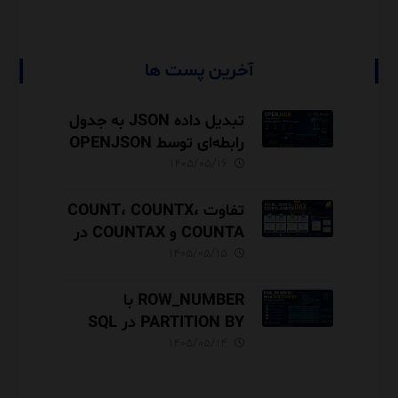
آخرین پست ها
تبدیل داده JSON به جدول
رابطه‌ای توسط OPENJSON
در SQL Server
۱۴۰۵/۰۵/۱۶
تفاوت COUNT، COUNTX،
COUNTA و COUNTAX در
DAX
۱۴۰۵/۰۵/۱۵
ROW_NUMBER با
PARTITION BY در SQL
Server آموزش کامل با مثال
۱۴۰۵/۰۵/۱۴
و نکات Performance