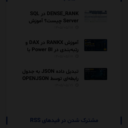
DENSE_RANK در SQL
Server چیست؟ آموزش
رتبه‌بندی بدون شکاف با
۱۴۰۵/۰۵/۱۸
مثال‌های کاربردی
آموزش RANKX در DAX و
رتبه‌بندی در Power BI با
مثال فروش
۱۴۰۵/۰۵/۱۷
تبدیل داده JSON به جدول
رابطه‌ای توسط OPENJSON
در SQL Server
۱۴۰۵/۰۵/۱۶
مشترک شدن در فیدهای RSS