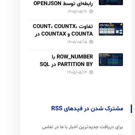
رابطه‌ای توسط OPENJSON
در SQL Server
۱۴۰۵/۰۵/۱۶
تفاوت COUNT، COUNTX،
COUNTA و COUNTAX در
DAX
۱۴۰۵/۰۵/۱۵
ROW_NUMBER با
PARTITION BY در SQL
Server آموزش کامل با مثال
۱۴۰۵/۰۵/۱۴
و نکات Performance
مشترک شدن در فیدهای RSS
برای دریافت جدیدترین اخبار با ما در تماس