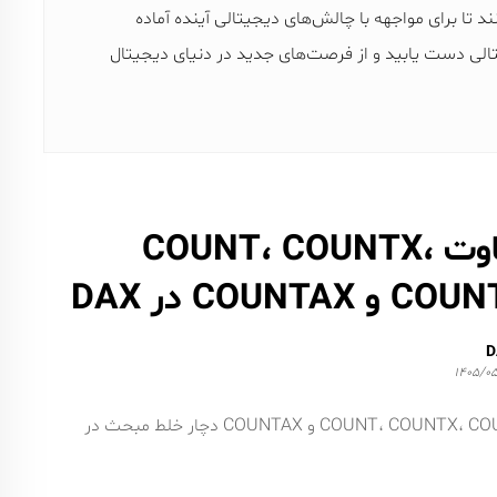
ند تا برای مواجهه با چالش‌های دیجیتالی آینده آماده
تالی دست یابید و از فرصت‌های جدید در دنیای دیجیتال
تفاوت COUNT، COUNTX،
 و COUNTAX در DAX
D
۱۴۰۵/۰۵
در میان توابع شمارش DAX، شاید هیچ گروهی به‌اندازه COUNT، COUNTX، COUNTA و COUNTAX دچار خلط مبحث در