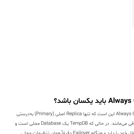
یکی از اشتباهات رایج در پیاده‌سازی Always On Availability Groups این است که تنها Replica اصلی (Primary) به‌درستی
پیکربندی می‌شود و سایر Replicaها با تنظیمات پیش‌فرض باقی می‌مانند. در حالی که TempDB یک Database محلی است و
بین Replicaها همگام‌سازی نمی‌شود. هر نود، TempDB مستقل خود را دارد و هنگام Failover دقیقاً همان تنظیمات محلی