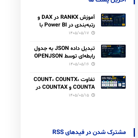
آخرین پست ها
آموزش RANKX در DAX و
رتبه‌بندی در Power BI با
مثال فروش
۱۴۰۵/۰۵/۱۷
تبدیل داده JSON به جدول
رابطه‌ای توسط OPENJSON
در SQL Server
۱۴۰۵/۰۵/۱۶
تفاوت COUNT، COUNTX،
COUNTA و COUNTAX در
DAX
۱۴۰۵/۰۵/۱۵
مشترک شدن در فیدهای RSS