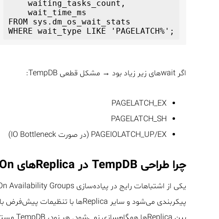
    waiting_tasks_count, 

    wait_time_ms 

FROM sys.dm_os_wait_stats

اگر waitهای زیر زیاد بود → مشکل قطعی TempDB:
PAGELATCH_EX
PAGELATCH_SH
PAGEIOLATCH_UP/EX (در صورت IO Bottleneck)
چرا طراحی TempDB در Replicaهای Always On باید یکسان باشد؟