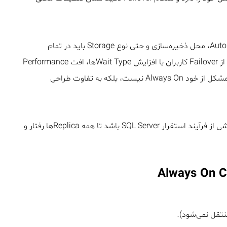
به همین دلیل، تعداد فایل‌ها، اندازه اولیه، تنظیمات Auto Growth، محل ذخیره‌سازی و حتی نوع Storage باید در تمام
Replicaها یکسان باشد. در غیر این صورت، ممکن است پس از Failover کاربران با افزایش Wait Typeها، افت Performance
و افزایش زمان پاسخ‌گویی Queryها مواجه شوند؛ در حالی که مشکل از خود Always On نیست، بلکه به تفاوت طراحی
در معماری‌های Enterprise، استانداردسازی TempDB باید بخشی از فرآیند استقرار SQL Server باشد تا همه Replicaها رفتار و