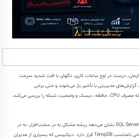
ای حیاتی سازمان، درست در اوج ساعات کاری، ناگهان با افت شدید سرعت
گزارش‌های مدیریتی با تأخیر باز می‌شوند و حتی برخی
درخواست‌ها با Timeout پایان می‌یابند. تیم زیرساخت بلافاصله مصرف CPU، حافظه، دیسک و وضعیت شبکه را بررسی می‌کند،
در
و نه در افزایش تعداد کاربران، بلکه در طراحی نامناسب TempDB قرار دارد. دیتابیسی که بسیاری از مدیران