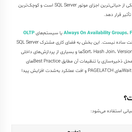
تنها آن را فضایی موقت برای ذخیره داده‌ها می‌دانند، در واقع یکی از حیاتی‌ترین اجزای موتور SQL Server است و کوچک‌ترین
F
،
Always On Availability Groups
یا سیستم‌های
OLTP
پرتراکنش استفاده می‌شود، TempDB دیگر یک دیتابیس موقت ساده نیست. این بخش به فضای کاری مشترک SQL Server
تبدیل می‌شود؛ جایی که عملیات Sort، Hash Join، Version Store، Temporary Objectها و بسیاری از پردازش‌های داخلی
موتور پایگاه داده انجام می‌شوند. بنابراین اگر طراحی فایل‌ها، محل ذخیره‌سازی یا تنظیمات آن مطابق Best Practiceهای
، افزایش Wait Typeهای PAGELATCH و افت عملکرد به‌شدت افزایش پیدا
توضیح