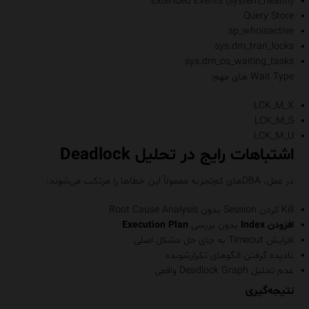
Extended Events (system_health)
Query Store
sp_whoisactive
sys.dm_tran_locks
sys.dm_os_waiting_tasks
Wait Type های مهم:
LCK_M_X
LCK_M_S
LCK_M_U
اشتباهات رایج در تحلیل Deadlock
در عمل، DBAهای کم‌تجربه معمولاً این خطاها را مرتکب می‌شوند:
Kill کردن Session بدون Root Cause Analysis
افزودن
Index
بدون بررسی
Execution Plan
افزایش Timeout به جای حل مشکل اصلی
نادیده گرفتن الگوهای تکرارشونده
عدم تحلیل Deadlock Graph واقعی
نتیجه‌گیری