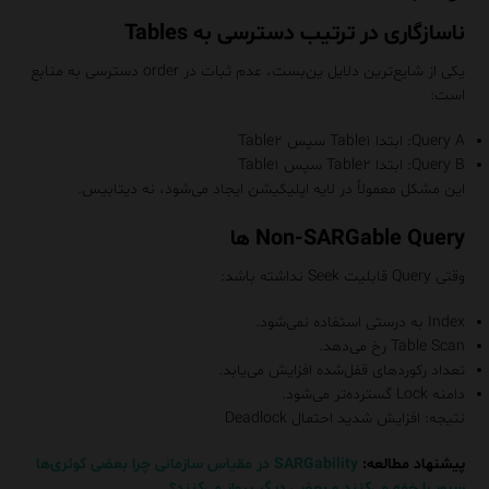
ناسازگاری در ترتیب دسترسی به Tables
یکی از شایع‌ترین دلایل ین‌بست، عدم ثبات در order دسترسی به منابع
است:
Query A: ابتدا Table۱ سپس Table۲
Query B: ابتدا Table۲ سپس Table۱
این مشکل معمولاً در لایه اپلیکیشن ایجاد می‌شود، نه دیتابیس.
Non-SARGable Query ها
وقتی Query قابلیت Seek نداشته باشد:
Index به درستی استفاده نمی‌شود.
Table Scan رخ می‌دهد.
تعداد رکوردهای قفل‌شده افزایش می‌یابد.
دامنه Lock گسترده‌تر می‌شود.
نتیجه: افزایش شدید احتمال Deadlock
پیشنهاد مطالعه:
SARGability در مقیاس سازمانی چرا بعضی کوئری‌ها
سرور را خفه می‌کنند و بعضی دیگر پرواز می‌کنند؟