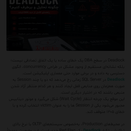
Deadlock در سطح DBA یک خطای ساده یا یک اتفاق تصادفی نیست؛
بلکه نشانه‌ای مستقیم از وجود مشکل در طراحی concurrency، الگوی
دسترسی به داده و در برخی موارد حتی معماری اپلیکیشن است.
Deadlock
در SQL Server زمانی رخ می‌دهد که دو یا چند Session به
صورت هم‌زمان روی منابعی قفل ایجاد کنند و هر کدام منتظر آزاد شدن
منبعی باشند که در اختیار دیگری است.
این موقع یک چرخه انتظار (Wait Cycle) شکل می‌گیرد و موتور دیتابیس
مجبور می‌شود یکی از Session ها را به عنوان victim انتخاب کرده و با
خطای ۱۲۰۵ متوقف کند.
در محیط‌های Production، به‌خصوص سیستم‌های OLTP با نرخ بالای
تراکنش، تکرار
Deadlock
یک Red Flag جدی است. این وضعیت معمولاً