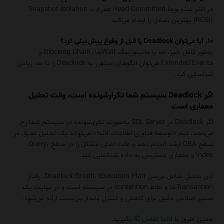
در اکثر سناریوها Read Committed همراه با Snapshot Isolation
(RCSI) بهترین تعادل را ایجاد می‌کند.
۱۰. آیا می‌توان Deadlock را قبل از وقوع پیش‌بینی کرد؟
به‌طور کامل خیر، اما با مانیتورینگ Waitها، Blocking Chain و
Extended Events می‌توان الگوهای منتهی به Deadlock را تا حد زیادی
شناسایی کرد.
اگر Deadlock سیستم شما تکرارشونده است، وقت تحلیل
معماری است
اگر Deadlock در SQL Server به‌صورت تکرارشونده در سیستم شما رخ
می‌دهد، تیم «توسعه فناوری اطلاعات لاندا» می‌تواند یک تحلیل عمیق در
سطح DBA ارشد انجام دهد و علت اصلی مشکل را در سطح Query،
Index و معماری دسترسی به داده شناسایی کند.
این تحلیل شامل بررسی Deadlock Graph، Execution Plan، رفتار
Transactionها و نقاط contention در سیستم است و در نهایت یک
مسیر اصلاحی دقیق برای کاهش و کنترل پایدار ین‌بست ارائه می‌شود.
همین امروز با
لاندا
تماس
✆
بگیرید.