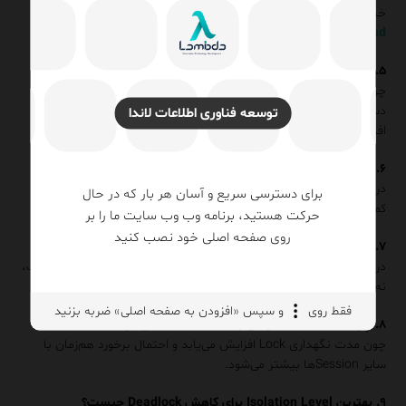
خیر، NOLOCK فقط Lockهای خواندن را حذف می‌کند و می‌تواند باعث
Dirty Read
و Inconsistency شود. این روش راه‌حل ین‌بست نیست.
۵. چرا بعد از اضافه کردن Index، Deadlock بیشتر می‌شود؟
چون Execution Plan تغییر می‌کند و این تغییر می‌تواند ترتیب
دسترسی به داده یا نوع Joinها را عوض کند و در نتیجه contention
توسعه فناوری اطلاعات لاندا
افزایش یابد.
۶. آیا افزایش CPU یا RAM باعث کاهش Deadlock می‌شود؟
در اغلب موارد خیر. ین‌بست یک مشکل طراحی concurrency است، نه
برای دسترسی سریع و آسان هر بار که در حال
کمبود منابع سخت‌افزاری.
حرکت هستید، برنامه وب وب سایت ما را بر
روی صفحه اصلی خود نصب کنید
۷. آیا Deadlock قابل حذف کامل است؟
در عمل خیر، هدف DBA کاهش frequency و کنترل Root Cause است،
نه حذف کامل.
فقط روی
و سپس «افزودن به صفحه اصلی» ضربه بزنید
۸. چرا Transaction طولانی باعث Deadlock می‌شود؟
چون مدت نگهداری Lock افزایش می‌یابد و احتمال برخورد هم‌زمان با
سایر Sessionها بیشتر می‌شود.
۹. بهترین Isolation Level برای کاهش Deadlock چیست؟