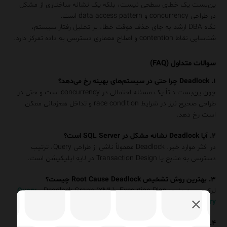
ین‌بست یک خطای سطحی نیست، بلکه یک نشانه ساختاری از مشکل
در طراحی concurrency و data access pattern است.
نگاه DBA ارشد به جای حذف موقت خطا، بر تحلیل رفتار سیستم،
شناسایی نقاط contention و اصلاح معماری دسترسی به داده تمرکز دارد.
سوالات متداول (FAQ)
۱. Deadlock چرا حتی در سیستم‌های بهینه رخ می‌دهد؟
چون ین‌بست ذاتاً یک مسئله احتمالی در concurrency است و حتی در
طراحی صحیح نیز در شرایط race condition و تداخل هم‌زمانی ممکن
است رخ دهد.
۲. آیا Deadlock نشانه مشکل در SQL Server است؟
در اکثر موارد خیر. Deadlock معمولاً ناشی از طراحی Query، ترتیب
دسترسی به منابع یا Transaction Design در لایه اپلیکیشن است.
۳. بهترین روش تشخیص Root Cause Deadlock چیست؟
ترکیب سه منبع: Deadlock Graph (XML)، Execution Plan و
Query
Store History
. هرکدام به‌تنهایی تصویر کامل ارائه نمی‌دهند.
۴. آیا استفاده از NOLOCK می‌تواند Deadlock را حل کند؟