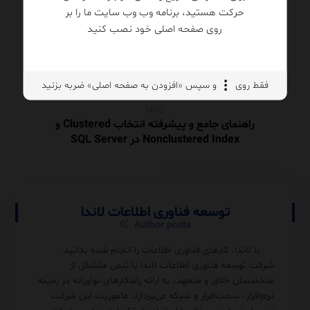
حرکت هستید، برنامه وب وب سایت ما را بر
روی صفحه اصلی خود نصب کنید
Previous
Execution Plan چیست و چگونه آن را تحلیل کنیم؟
فقط روی
و سپس «افزودن به صفحه اصلی» ضربه بزنید
Next
راهنمای جامع و پیشرفته انتخاب Clustered و
Nonclustered Index در SQL Server
توسعه فناوری اطلاعات لاندا
Author posts
با لاندا، کارهای فناوری اطلاعات را انجام شده بدانید.
شرکت توسعه فناوری اطلاعات لاندا با تیمی متشکل از
متخصصان خلاق و متعهد، به ارائه راهکارهای نوآورانه در زمینه
نرم‌افزار، سخت‌افزار و شبکه می‌پردازد. ماموریت این شرکت