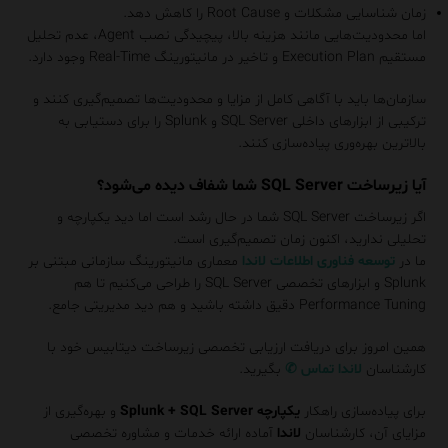
زمان شناسایی مشکلات و Root Cause را کاهش دهد.
اما محدودیت‌هایی مانند هزینه بالا، پیچیدگی نصب Agent، عدم تحلیل
مستقیم Execution Plan و تاخیر در مانیتورینگ Real-Time وجود دارد.
سازمان‌ها باید با آگاهی کامل از مزایا و محدودیت‌ها تصمیم‌گیری کنند و
ترکیبی از ابزارهای داخلی SQL Server و Splunk را برای دستیابی به
بالاترین بهره‌وری پیاده‌سازی کنند.
آیا زیرساخت SQL Server شما شفاف دیده می‌شود؟
اگر زیرساخت SQL Server شما در حال رشد است اما دید یکپارچه و
تحلیلی ندارید، اکنون زمان تصمیم‌گیری است.
ما در
توسعه فناوری اطلاعات لاندا
معماری مانیتورینگ سازمانی مبتنی بر
Splunk و ابزارهای تخصصی SQL Server را طراحی می‌کنیم تا هم
Performance Tuning دقیق داشته باشید و هم دید مدیریتی جامع.
همین امروز برای دریافت ارزیابی تخصصی زیرساخت دیتابیس خود با
کارشناسان
لاندا
تماس
✆
بگیرید.
برای پیاده‌سازی راهکار
یکپارچه Splunk + SQL Server
و بهره‌گیری از
مزایای آن، کارشناسان
لاندا
آماده ارائه خدمات و مشاوره تخصصی