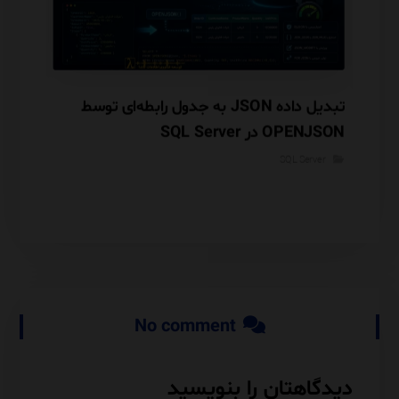
بررسی تخصصی OUTPUT در SQL Server،
تبدیل داده JSON به جدول رابطه‌ای توسط
OPENJSON در SQL Server
mance
rver
SQL Server
No comment
دیدگاهتان را بنویسید