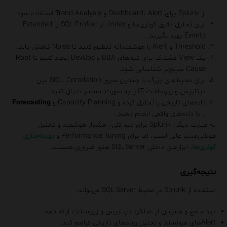
از Splunk برای Dashboard، Alert و Trend Analysis استفاده شود.
برای تحلیل دقیق کوئری‌ها و Index، از SQL Profiler یا Extended
Events بهره بگیرید.
Threshold و Alert را هوشمندانه تنظیم کنید تا Noise کاهش یابد.
یک View مشترک برای تیم‌های DBA و DevOps ایجاد کنید تا Root
Cause سریع‌تر شناسایی شود.
برای محیط‌های بزرگ با چندین سرور SQL، Correlation بین
دیتابیس و زیرساخت IT را به صورت مستمر دنبال کنید.
داده‌های تاریخی را تحلیل کرده و Capacity Planning و
Forecasting
را با داده‌های واقعی انجام دهید.
به عبارت دیگر، Splunk برای دید کلی، هشدار هوشمند و تحلیل
طولانی‌مدت عالی است، اما برای Performance Tuning و
بهینه‌سازی
کوئری‌ها
، ابزارهای داخلی SQL Server هنوز ضروری هستند.
نتیجه‌گیری
استفاده از Splunk در محیط SQL Server می‌تواند:
دید جامع و همزمان از عملکرد دیتابیس و زیرساخت ارائه دهد.
Alertهای هوشمند و تحلیل روندهای تاریخی فراهم کند.