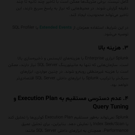
کامل نیست. برخی متریک‌ها ممکن است با تاخیر چند ثانیه تا چند
دقیقه گزارش شوند. در محیط‌هایی که نیاز به پاسخ سریع دارند، این
تاخیر می‌تواند محدودیت ایجاد کند.
در این شرایط، استفاده همزمان از
Extended Events
یا SQL Profiler
توصیه می‌شود.
۳. هزینه بالا
Splunk ابزاری Enterprise با هزینه‌های لایسنس و ذخیره‌سازی بالا
است. سازمان‌هایی که تنها به مانیتورینگ SQL Server نیاز دارند، ممکن
است با هزینه غیرمنطقی روبه‌رو شوند. در چنین مواردی، ابزارهای
سبک‌تر یا ترکیب Splunk با ابزارهای داخلی SQL Server اقتصادی‌تر
خواهد بود.
۴. عدم دسترسی مستقیم به Execution Plan و
Query Tuning
Splunk نمی‌تواند به‌طور مستقیم Execution Plan کوئری‌ها را تحلیل کند
یا Index Seek/Scan را نمایش دهد. بنابراین، برای تحلیل عمیق
Performance، همچنان به ابزارهای داخلی SQL Server مانند: