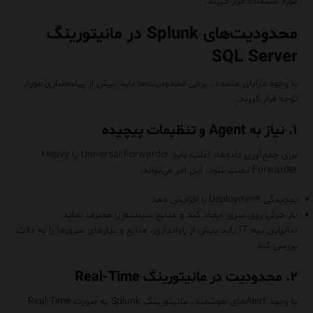
مورد استفاده قرار گیرند.
محدودیت‌های Splunk در مانیتورینگ
SQL Server
با وجود مزایای متعدد، برخی محدودیت‌ها باید پیش از پیاده‌سازی مورد
توجه قرار گیرند:
۱. نیاز به Agent و تنظیمات پیچیده
برای جمع‌آوری داده‌ها، اغلب باید Universal Forwarder یا Heavy
Forwarder نصب شود. این امر می‌تواند:
پیچیدگی Deployment را افزایش دهد.
بار جزئی روی سرور ایجاد کند و منابع سیستم را مصرف نماید.
بنابراین تیم IT باید پیش از راه‌اندازی، منابع و نیازهای سرورها را به دقت
بررسی کند.
۲. محدودیت در مانیتورینگ Real-Time
با وجود Alertهای هوشمند، مانیتورینگ Splunk به صورت Real-Time