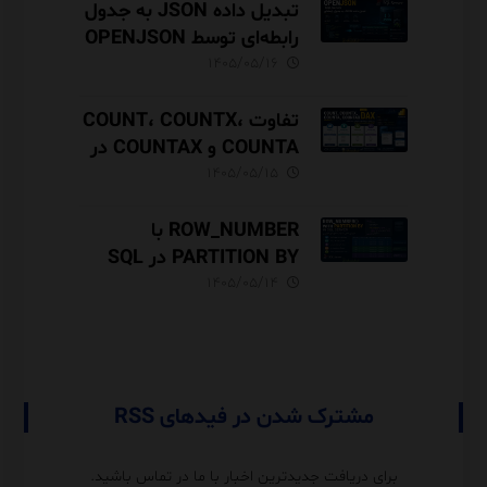
تبدیل داده JSON به جدول
رابطه‌ای توسط OPENJSON
در SQL Server
۱۴۰۵/۰۵/۱۶
تفاوت COUNT، COUNTX،
COUNTA و COUNTAX در
DAX
۱۴۰۵/۰۵/۱۵
ROW_NUMBER با
PARTITION BY در SQL
Server آموزش کامل با مثال
۱۴۰۵/۰۵/۱۴
و نکات Performance
مشترک شدن در فیدهای RSS
برای دریافت جدیدترین اخبار با ما در تماس باشید.