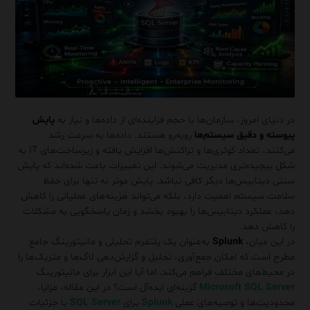
در دنیای امروز، سازمان‌ها با حجم فزاینده‌ای از داده‌ها و نیاز به
پایش
پیوسته و دقیق سیستم‌ها
روبه‌رو هستند. داده‌ها به سرعت رشد
می‌کنند، تعداد کوئری‌ها و تراکنش‌ها افزایش یافته و زیرساخت‌های IT به
شکل پیچیده‌تری مدیریت می‌شوند. این تغییرات باعث شده‌اند که پایش
سنتی دیتابیس‌ها دیگر کافی نباشد. پایش موثر نه تنها برای حفظ
سلامت سیستم اهمیت دارد، بلکه می‌تواند هزینه‌های عملیاتی را کاهش
دهد، عملکرد دیتابیس‌ها را بهبود بخشد و زمان پاسخگویی به مشکلات
را کاهش دهد.
در این میان،
Splunk
به‌عنوان یک پلتفرم تحلیلی و مانیتورینگ جامع
مطرح است که امکان جمع‌آوری، تحلیل و گزارش‌دهی لاگ‌ها و متریک‌ها را
در محیط‌های مختلف فراهم می‌کند. اما آیا این ابزار برای مانیتورینگ
Microsoft SQL Server
گزینه‌ای ایده‌آل است؟ در این مقاله، مزایا،
محدودیت‌ها و توصیه‌های عملی
Splunk
برای
SQL Server
با جزئیات