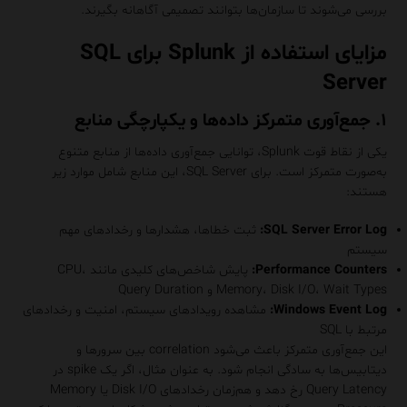
بررسی می‌شوند تا سازمان‌ها بتوانند تصمیمی آگاهانه بگیرند.
مزایای استفاده از Splunk برای SQL
Server
۱. جمع‌آوری متمرکز داده‌ها و یکپارچگی منابع
یکی از نقاط قوت Splunk، توانایی جمع‌آوری داده‌ها از منابع متنوع
به‌صورت متمرکز است. برای SQL Server، این منابع شامل موارد زیر
هستند:
SQL Server Error Log:
ثبت خطاها، هشدارها و رخدادهای مهم
سیستم
Performance Counters:
پایش شاخص‌های کلیدی مانند CPU،
Memory، Disk I/O، Wait Types و Query Duration
Windows Event Log:
مشاهده رویدادهای سیستم، امنیت و رخدادهای
مرتبط با SQL
این جمع‌آوری متمرکز باعث می‌شود correlation بین سرورها و
دیتابیس‌ها به سادگی انجام شود. به عنوان مثال، اگر یک spike در
Query Latency رخ دهد و هم‌زمان رخدادهای Disk I/O یا Memory