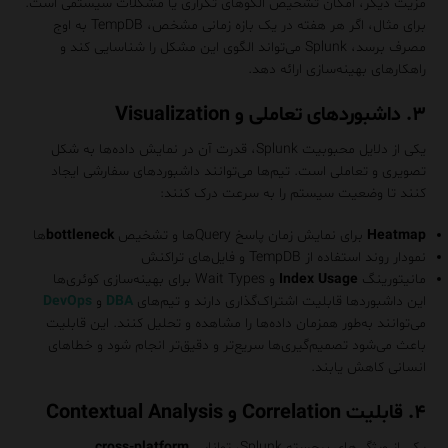
مزیت دیگر، امکان تشخیص الگوهای تکراری یا مشکلات سیستمی است.
برای مثال، اگر هر هفته در یک بازه زمانی مشخص، TempDB به اوج
مصرف برسد، Splunk می‌تواند الگوی این مشکل را شناسایی کند و
راهکارهای بهینه‌سازی ارائه دهد.
۳. داشبوردهای تعاملی و Visualization
یکی از دلایل محبوبیت Splunk، قدرت آن در نمایش داده‌ها به شکل
تصویری و تعاملی است. تیم‌ها می‌توانند داشبوردهای سفارشی ایجاد
کنند تا وضعیت سیستم را به سرعت درک کنند:
Heatmap
برای نمایش زمان پاسخ Query‌ها و تشخیص
bottleneck
ها
نمودار روند استفاده از TempDB و فایل‌های تراکنش
مانیتورینگ
Index Usage
و Wait Types برای بهینه‌سازی کوئری‌ها
این داشبوردها قابلیت اشتراک‌گذاری دارند و تیم‌های
DBA
و
DevOps
می‌توانند به‌طور همزمان داده‌ها را مشاهده و تحلیل کنند. این قابلیت
باعث می‌شود تصمیم‌گیری‌ها سریع‌تر و دقیق‌تر انجام شود و خطاهای
انسانی کاهش یابند.
۴. قابلیت Correlation و Contextual Analysis
یکی از ویژگی‌های برجسته Splunk، توانایی
cross-platform