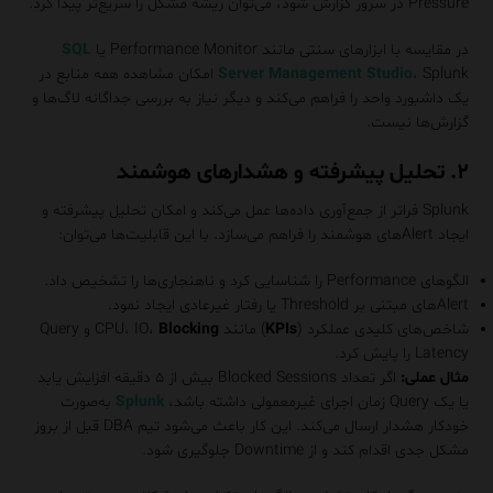
Pressure در سرور گزارش شود، می‌توان ریشه مشکل را سریع‌تر پیدا کرد.
در مقایسه با ابزارهای سنتی مانند Performance Monitor یا
SQL
Server Management Studio
، Splunk امکان مشاهده همه منابع در
یک داشبورد واحد را فراهم می‌کند و دیگر نیاز به بررسی جداگانه لاگ‌ها و
گزارش‌ها نیست.
۲. تحلیل پیشرفته و هشدارهای هوشمند
Splunk فراتر از جمع‌آوری داده‌ها عمل می‌کند و امکان تحلیل پیشرفته و
ایجاد Alertهای هوشمند را فراهم می‌سازد. با این قابلیت‌ها می‌توان:
الگوهای Performance را شناسایی کرد و ناهنجاری‌ها را تشخیص داد.
Alertهای مبتنی بر Threshold یا رفتار غیرعادی ایجاد نمود.
شاخص‌های کلیدی عملکرد (
KPIs
) مانند CPU، IO،
Blocking
و Query
Latency را پایش کرد.
مثال عملی:
اگر تعداد Blocked Sessions بیش از ۵ دقیقه افزایش یابد
یا یک Query زمان اجرای غیرمعمولی داشته باشد،
Splunk
به‌صورت
خودکار هشدار ارسال می‌کند. این کار باعث می‌شود تیم DBA قبل از بروز
مشکل جدی اقدام کند و از Downtime جلوگیری شود.