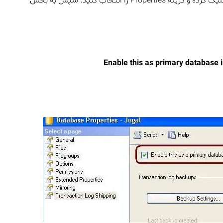
روی پایگاه داده موردنظر راست‌کلیک کرده و گزینه Properties را انتخاب کنید. سپس به بخش
Enable this as primary database i