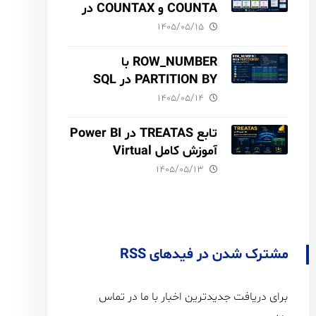
COUNTA و COUNTAX در
DAX
۱۴۰۵/۰۵/۱۵
ROW_NUMBER با
PARTITION BY در SQL
Server آموزش کامل با مثال
۱۴۰۵/۰۵/۱۴
و نکات Performance
تابع TREATAS در Power BI
آموزش کامل Virtual
Relationship،
۱۴۰۵/۰۵/۱۳
Performance و مقایسه با
USERELATIONSHIP
مشترک شدن در فیدهای RSS
برای دریافت جدیدترین اخبار با ما در تماس