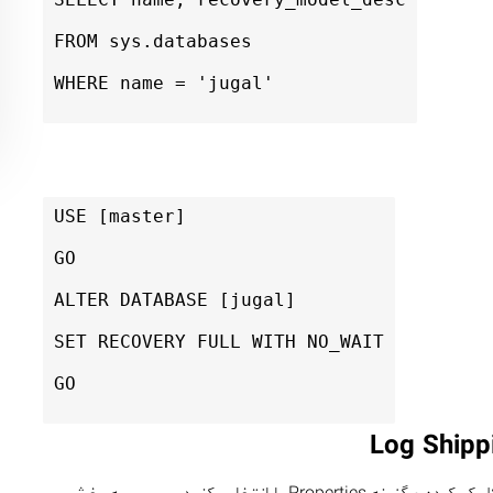
FROM
 sys.databases
WHERE
 name 
=
'jugal'
USE [master]
GO
ALTER
 DATABASE [jugal]
SET
 RECOVERY 
FULL
WITH
 NO_WAIT
GO