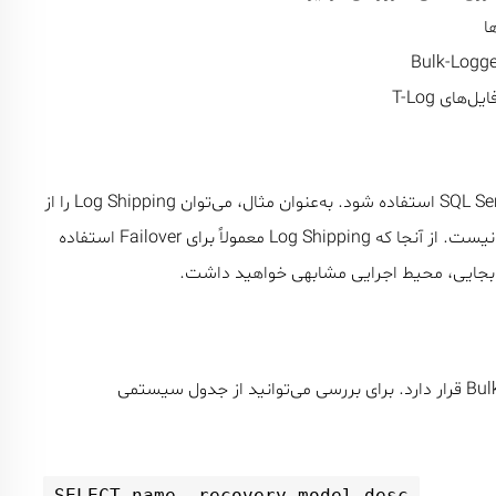
همچنین توصیه می‌شود در هر دو سمت از نسخه یکسان SQL Server استفاده شود. به‌عنوان مثال، می‌توان Log Shipping را از
SQL Server ۲۰۰۵ به ۲۰۰۸ انجام داد، اما عکس آن امکان‌پذیر نیست. از آنجا که Log Shipping معمولاً برای Failover استفاده
ابجایی، محیط اجرایی مشابهی خواهید داشت.
اطمینان حاصل کنید که پایگاه داده در حالت Full یا Bulk-Logged قرار دارد. برای بررسی می‌توانید از جدول سیستمی
SELECT
 name, recovery_model_desc