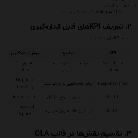
سرویس‌های ابری
بدون Service Catalog → SLA معنی ندارد.
۲. تعریف KPIهای قابل اندازه‌گیری
نمونه KPIهای استاندارد:
KPI
توضیح
روش اندازه‌گیری
Availability
درصد در دسترس بودن
مانیتورینگ
(Uptime)
سرویس
Uptime
Helpdesk
Response Time
زمان پاسخ‌گویی به درخواست
Ticketing
MTTR
میانگین زمان رفع مشکل
Incident Log
Historical
MTBF
میانگین فاصله بین خرابی‌ها
Reports
۳. تقسیم نقش‌ها در قالب OLA