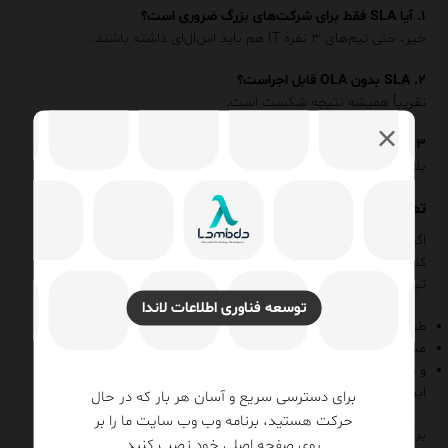
۱. آیا SLA فقط برای شرکت‌های بزرگ ضروری است؟
خیر، حتی تیم‌های ۳ نفره IT هم باید اس‌ال‌ای داشته باشند.
۲. SLA بدون OLA قابل اجراست؟
تقریباً همیشه نتیجه شکست است.
۳. SLA باید سالانه بازبینی شود؟
بله، تغییر اندازه سازمان → تغییر سطح خدمت.
تماس و مشاوره ITIL توسط لاندا
اگر نیاز دارید SLA و OLA واقعی و قابل مانیتور در سازمان پیاده‌سازی
کنید:
تیم
لاندا
با:
توسعه فناوری اطلاعات لاندا
طراحی فرآیند ITSM
مستندسازی
و ساخت
داشبورد مانیتورینگ مدیریتی
این کار را برای سازمان شما اجرا می‌کند.
برای دسترسی سریع و آسان هر بار که در حال
حرکت هستید، برنامه وب وب سایت ما را بر
برای دریافت مشاوره تخصصی، با ما
تماس
✆
بگیرید.
روی صفحه اصلی خود نصب کنید