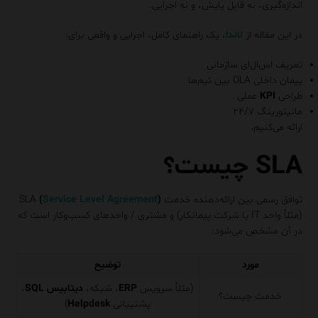
اندازه‌گیری، نه قابل پایش، و نه اجرایی.
در این مقاله از
لاندا
، یک راهنمای کامل، اجرایی و واقعی برای:
تعریف اس‌ال‌ای سازمانی
پیمان داخلی OLA بین تیم‌ها
طراحی
KPI
عملی
مانیتورینگ ۲۴/۷
ارائه می‌کنیم.
SLA چیست؟
توافق رسمی بین ارائه‌دهنده خدمت SLA
)
Service Level Agreement
(
(مثلاً واحد IT یا شرکت پیمانکار) و مشتری / واحدهای کسب‌وکار است که
در آن مشخص می‌شود:
مورد
توضیح
(مثلاً سرویس
ERP
، شبکه،
دیتابیس
SQL
،
خدمت چیست؟
پشتیبانی
Helpdesk
)