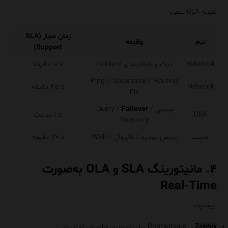
نمونه OLA تیمی:
زمان مجاز (SLA
تیم
وظیفه
Support)
Helpdesk
ثبت و طبقه‌بندی Incident
≤ ۱۰ دقیقه
Ping / Traceroute / Routing
Network
≤ ۴۵ دقیقه
Fix
بررسی Query /
/
Failover
DBA
≤ ۱ ساعت
Recovery
امنیت
بررسی تهدید / فایروال / WAF
≤ ۳۰ دقیقه
۴. مانیتورینگ SLA و OLA به‌صورت
Real-Time
پیشنهاد:
Zabbix
یا Prometheus برای سرویس‌های شبکه/سرور