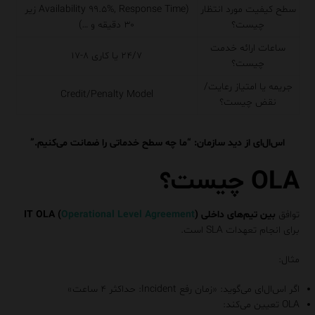
سطح کیفیت مورد انتظار
(Availability ۹۹.۵%, Response Time زیر
چیست؟
۳۰ دقیقه و …)
ساعات ارائه خدمت
۲۴/۷ یا کاری ۸-۱۷
چیست؟
جریمه یا امتیاز رعایت/
Credit/Penalty Model
نقض چیست؟
اس‌ال‌ای از دید سازمان: “ما چه سطح خدماتی را ضمانت می‌کنیم.”
OLA چیست؟
توافق
بین تیم‌های داخلی IT
)
Operational Level Agreement
OLA (
برای انجام تعهدات SLA است.
مثال:
اگر اس‌ال‌ای می‌گوید: «زمان رفع Incident: حداکثر ۴ ساعت»
OLA تعیین می‌کند: