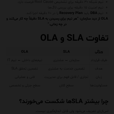
تیم شبکه ۳۰ دقیقه برای تشخیص Root Cause فرصت دارد.
تیم امنیت ۱۵ دقیقه برای بررسی لاگ‌ها
تیم
DBA
باید
Recovery Plan
را در ۶۰ دقیقه اجرا کند.
OLA از دید سازمان: “هر تیم برای رسیدن به SLA دقیقاً چه کار می‌کند و
در چه زمانی.”
تفاوت SLA و OLA
ویژگی
SLA
OLA
طرف قرارداد
سازمان ↔ مشتری
تیم‌های داخلی ↔ تیم IT
هدف
تضمین خدمت به مشتری
تضمین تحقق SLA
زبان
تجاری / قابل فهم برای مدیریت
فنی و عملیاتی
مسئولیت‌ها
سطح کلان
سطح جزئی و تخصصی
چرا بیشتر SLAها شکست می‌خورند؟
اس‌ال‌ای تعریف می‌شود ولی قابل اندازه‌گیری نیست.