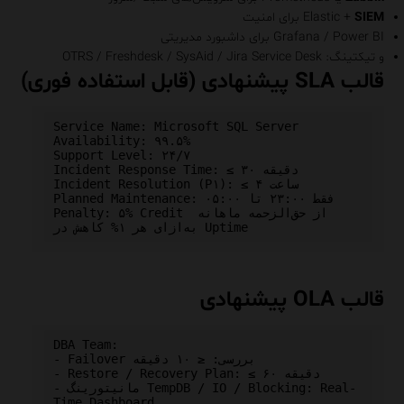
SIEM
Elastic +
برای امنیت
Grafana / Power BI برای داشبورد مدیریتی
و تیکتینگ: OTRS / Freshdesk / SysAid / Jira Service Desk
قالب SLA پیشنهادی (قابل استفاده فوری)
Service Name: Microsoft SQL Server

Availability: ۹۹.۵%

Support Level: ۲۴/۷

Incident Response Time: ≤ ۳۰ دقیقه

Incident Resolution (P۱): ≤ ۴ ساعت

Planned Maintenance: فقط ۲۳:۰۰ تا ۰۵:۰۰

Penalty: ۵% Credit از حق‌الزحمه ماهانه 
قالب OLA پیشنهادی
DBA Team:

- Failover بررسی: ≤ ۱۰ دقیقه

- Restore / Recovery Plan: ≤ ۶۰ دقیقه

- مانیتورینگ TempDB / IO / Blocking: Real-
Time Dashboard
