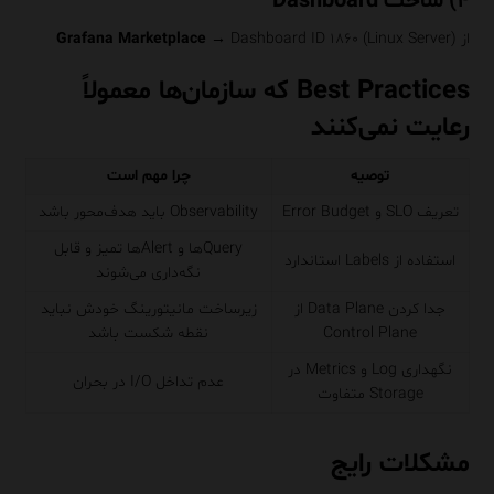
۴) ساخت Dashboard
از
→ Dashboard ID ۱۸۶۰ (Linux Server)
Grafana Marketplace
Best Practices که سازمان‌ها معمولاً
رعایت نمی‌کنند
توصیه
چرا مهم است
تعریف SLO و Error Budget
Observability باید هدف‌محور باشد
Queryها و Alertها تمیز و قابل
استفاده از Labels استاندارد
نگه‌داری می‌شوند
جدا کردن Data Plane از
زیرساخت مانیتورینگ خودش نباید
Control Plane
نقطه شکست باشد
نگهداری Log و Metrics در
عدم تداخل I/O در بحران
Storage متفاوت
مشکلات رایج