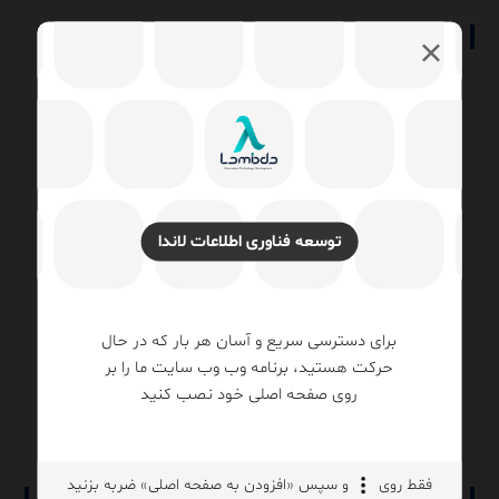
Previous
بلک‌فرایدی و نقش آن در تحول دیجیتال کسب‌وکارها تحلیلی
توسعه فناوری اطلاعات لاندا
جامع با تمرکز بر فناوری اطلاعات، زیرساخت و SQL
Next
برای دسترسی سریع و آسان هر بار که در حال
مدل‌های سبک هوش مصنوعی از EmbeddingGemma تا
حرکت هستید، برنامه وب وب سایت ما را بر
Phi-۳ Mini
روی صفحه اصلی خود نصب کنید
فقط روی
و سپس «افزودن به صفحه اصلی» ضربه بزنید