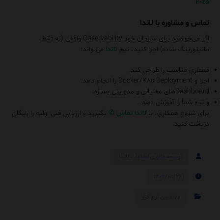
۲۰۲۵
تماس و مشاوره با لاندا
اگر می‌خواهید برای سازمان خود Observability واقعی (نه فقط
مانیتورینگ ساده) اجرا کنید، تیم
لاندا
می‌تواند:
معماری مناسب را طراحی کند.
اجرا و Docker/K۸s Deployment را انجام دهد.
Dashboardهای عملیاتی و مدیریتی بسازد.
و تیم شما را آموزش دهد.
برای شروع همکاری، با
لاندا
تماس
✆
بگیرید و ارزیابی فنی اولیه را رایگان
دریافت کنید.
توسعه فناوری اطلاعات لاندا
۱۴۰۴/۰۸/۲۹
مهندسی نرم‌افزار