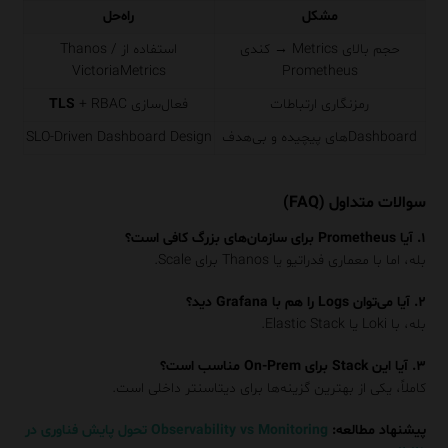
مشکل
راه‌حل
حجم بالای Metrics → کندی
استفاده از Thanos /
VictoriaMetrics
Prometheus
رمزنگاری ارتباطات
فعال‌سازی
+ RBAC
TLS
Dashboardهای پیچیده و بی‌هدف
SLO-Driven Dashboard Design
سوالات متداول (FAQ)
۱. آیا Prometheus برای سازمان‌های بزرگ کافی است؟
بله، اما با معماری فدراتیو یا Thanos برای Scale.
۲. آیا می‌توان Logs را هم با Grafana دید؟
بله، با Loki یا Elastic Stack.
۳. آیا این Stack برای On-Prem مناسب است؟
کاملاً، یکی از بهترین گزینه‌ها برای دیتاسنتر داخلی است.
پیشنهاد مطالعه:
Observability vs Monitoring تحول پایش فناوری در