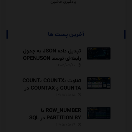
یادگیری ماشین
آخرین پست ها
تبدیل داده JSON به جدول
رابطه‌ای توسط OPENJSON
در SQL Server
۱۴۰۵/۰۵/۱۶
تفاوت COUNT، COUNTX،
COUNTA و COUNTAX در
DAX
۱۴۰۵/۰۵/۱۵
ROW_NUMBER با
PARTITION BY در SQL
Server آموزش کامل با مثال
۱۴۰۵/۰۵/۱۴