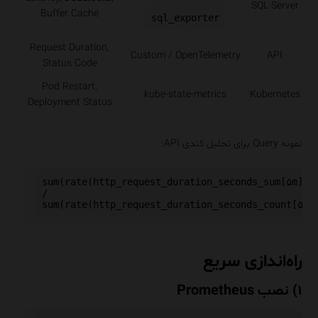
SQL Server
Buffer Cache
sql_exporter
Request Duration,
Custom / OpenTelemetry
API
Status Code
Pod Restart,
kube-state-metrics
Kubernetes
Deployment Status
نمونه Query برای تحلیل کندی API:
sum(rate(http_request_duration_seconds_sum[۵m])) 
/ 

راه‌اندازی سریع
۱) نصب Prometheus