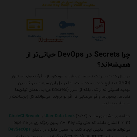
چرا Secrets در DevOps حیاتی‌تر از
همیشه‌اند؟
در سال ۲۰۲۵، سرعت توسعه نرم‌افزار و خودکارسازی فرآیندهای استقرار
(CI/CD) به اوج خود رسیده است. اما در دل این سرعت، بزرگ‌ترین
تهدید امنیتی نه از کد، بلکه از اسرار (Secrets) می‌آید، همان توکن‌ها،
کلیدها، پسوردها و گواهی‌هایی که اگر لو بروند، می‌توانند کل زیرساخت را
به خطر بیندازند.
حمله‌های مشهوری مانند
(۲۰۲۲) یا
Uber Data Leak
CircleCI Breach
(۲۰۲۳) نشان دادند که حتی یک API Key بدون رمزگذاری در pipeline
می‌تواند فاجعه امنیتی ایجاد کند. به همین دلیل، در دنیای
DevSecOps
امروز، ابزارهای Secrets Management دیگر انتخابی نیستند، بلکه