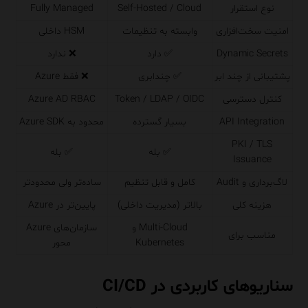
نوع استقرار
Self-Hosted / Cloud
Fully Managed
امنیت سخت‌افزاری
وابسته به تنظیمات
HSM داخلی
Dynamic Secrets
✅ دارد
❌ ندارد
پشتیبانی از چند ابر
✅ چندابری
❌ فقط Azure
کنترل دسترسی
Token / LDAP / OIDC
Azure AD RBAC
API Integration
بسیار گسترده
محدود به Azure SDK
PKI / TLS
✅ بله
✅ بله
Issuance
لاگ‌برداری و Audit
کامل و قابل تنظیم
ساده‌تر ولی محدودتر
هزینه کلی
بالاتر (مدیریت داخلی)
پایین‌تر در Azure
Multi-Cloud و
سازمان‌های Azure
مناسب برای
Kubernetes
محور
سناریوهای کاربردی در CI/CD