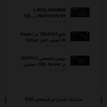
ROW_NUMBER با
PARTITION BY در SQL
Server آموزش کامل با مثال
۱۴۰۵/۰۵/۱۴
و نکات Performance
تابع TREATAS در Power
BI آموزش کامل Virtual
Relationship،
۱۴۰۵/۰۵/۱۳
Performance و مقایسه با
USERELATIONSHIP
بررسی تخصصی OUTPUT
در SQL Server، معماری
INSERTED و DELETED،
۱۴۰۵/۰۵/۱۲
Audit Trail
مشترک شدن در فیدهای RSS