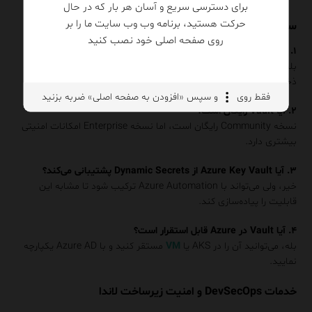
برای دسترسی سریع و آسان هر بار که در حال
حرکت هستید، برنامه وب وب سایت ما را بر
سوالات متداول (FAQ)
روی صفحه اصلی خود نصب کنید
۱. آیا Vault و Azure Key Vault را می‌توان با هم ترکیب کرد؟
بله، می‌توان Vault را برای Secret Lifecycle و Azure Key Vault را برای
ذخیره نهایی کلیدها استفاده کرد.
فقط روی
و سپس «افزودن به صفحه اصلی» ضربه بزنید
۲. آیا Vault رایگان است؟
نسخه Community رایگان است، اما نسخه Enterprise امکانات امنیتی
بیشتری دارد.
۳. آیا Azure Key Vault از Dynamic Secrets پشتیبانی می‌کند؟
خیر، ولی می‌تواند با Azure Automation ترکیب شود تا مشابه این
قابلیت را پیاده‌سازی کند.
۴. آیا Vault در Azure قابل استقرار است؟
بله، می‌توانید آن را در AKS یا
VM
مستقر کنید و با Azure AD یکپارچه
نمایید.
خدمات DevSecOps و امنیت زیرساخت لاندا