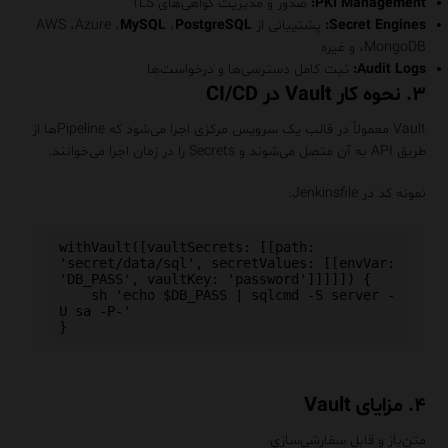
PKI Management:
صدور و مدیریت گواهی‌های TLS
Secret Engines:
پشتیبانی از AWS ،Azure ،
PostgreSQL
،
MySQL
،MongoDB و غیره
Audit Logs:
ثبت کامل دسترسی‌ها و درخواست‌ها
۳. نحوه کار Vault در CI/CD
Vault معمولاً در قالب یک سرویس مرکزی اجرا می‌شود که Pipelineها از
طریق API به آن متصل می‌شوند و Secrets را در زمان اجرا می‌خوانند.
نمونه کد در Jenkinsfile:
withVault([vaultSecrets: [[path: 
'secret/data/sql', secretValues: [[envVar: 
'DB_PASS', vaultKey: 'password']]]]]) {

    sh 'echo $DB_PASS | sqlcmd -S server -
U sa -P-'

۴. مزایای Vault
متن‌باز و قابل سفارشی‌سازی