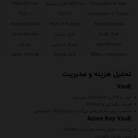
Encryption at Rest
AES-۲۵۶ (قابل تنظیم)
HSM AES-۲۵۶
TLS ۱.۲+
TLS ۱.۳
Encryption in Transit
Azure AD RBAC
RBAC + Policies
Access Control
Audit Trail
قابل تنظیم
Azure Monitor
Key Rotation
خودکار / دستی
خودکار
Integration با SIEM
Splunk, ELK
Azure Sentinel
تحلیل هزینه و مدیریت
Vault
نیاز به VM یا Container برای اجرا
هزینه نگهداری و Backup
مناسب برای سازمان‌های بزرگ با تیم DevOps اختصاصی
Azure Key Vault
پرداخت به‌ازای تعداد عملیات و Secrets
بدون هزینه نگهداری