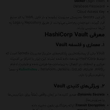
Docker
Login Token
Database Password
Cloud Access Key
اگر این Secrets به‌درستی مدیریت نشوند و در فایل YAML یا کد منبع
قرار گیرند، مهاجمان به‌راحتی می‌توانند از طریق Repository یا Logs به
آن‌ها دسترسی یابند.
معرفی HashiCorp Vault
۱. معماری و فلسفه Vault
Vault یکی از پیشرفته‌ترین پلتفرم‌های متن‌باز مدیریت Secrets است که
توسط HashiCorp توسعه داده شده است. این ابزار با تمرکز بر امنیت
مرکزی و انعطاف در اتصال به زیرساخت‌ها طراحی شده و قابلیت ادغام
با
Kubernetes
، Terraform ،Jenkins ،GitLab ،Azure ،AWS و ده‌ها
پلتفرم دیگر را دارد.
۲. ویژگی‌های کلیدی Vault
Dynamic Secrets:
صدور کلیدها در زمان واقعی (مثلاً برای دیتابیس‌ها
یا سرویس‌ها)
Transit Encryption:
ارائه رمزنگاری بدون ذخیره داده