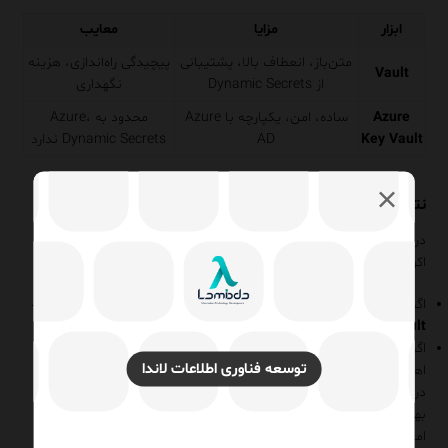
ابزار
مزایا
معایب
متن‌باز، انعطاف بالا، پشتیبانی
پیچیدگی راه‌اندازی، هزینه
Vault
از Dynamic Secrets
نگهداری
Azure
ساده، امن، یکپارچه با Azure
محدود به Azure،
Key Vault
AD
Dynamic Secrets ندارد
نتیجه‌گیری
در سال ۲۰۲۵، انتخاب بین Vault و Azure Key Vault باید بر پایه‌
اکوسیستم زیرساختی و بلوغ تیم DevOps انجام شود.
اگر تیم شما چندابری، Container-based یا Kubernetes محور است →
Vault بهترین گزینه است.
اگر تیم شما کاملاً در Azure فعالیت دارد و به سادگی و مدیریت مرکزی
توسعه فناوری اطلاعات لاندا
اهمیت می‌دهد →
Azure Key Vault ایده‌آل است.
در پروژه‌های Enterprise، استفاده از مدل Hybrid توصیه می‌شود تا
بهترین ویژگی‌های هر دو ابزار را داشته باشید:
امنیت، خودکارسازی و یکپارچگی ابری.