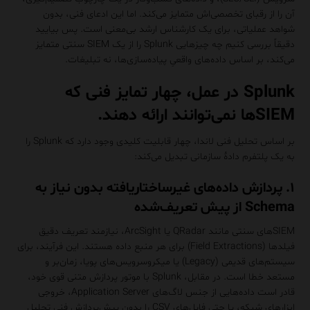
آن را از رقبای تخصصی‌اش متمایز می‌کند. اما این ادعای فنی، بدون
شواهد عملیاتی، برای یک کارشناس ارشد بی‌معنی است. پس بیایید
دقیقاً بررسی کنیم چه چیزهایی Splunk را از یک SIEM سنتی متمایز
می‌کند، بر اساس داده‌های واقعیِ پیاده‌سازی‌ها، نه تبلیغات.
Splunk در عمل، چهار تمایز فنی که
SIEMها نمی‌توانند ارائه دهند.
بر اساس تحلیل فنی لاندا، چهار قابلیت کلیدی وجود دارد که Splunk را
به یک پلتفرم دادهٔ سازمانی تبدیل می‌کند:
۱. پردازش داده‌های غیرساختاریافته بدون نیاز به
Schema از پیش تعریف‌شده
SIEMهای سنتی مانند QRadar یا ArcSight، نیازمند تعریف دقیق
فیلدها (Field Extractions) برای هر منبع داده هستند. این فرآیند، برای
سیستم‌های قدیمی (Legacy) یا میکروسرویس‌های پویا، زمان‌بر و
مستعد خطا است. در مقابل، Splunk با موتور پردازش متنی قوی خود،
قادر است داده‌هایی از جنس لاگ‌های Application Server، خروجی
ابزارهای شبکه، یا حتی فایل‌های CSV را بدون پیش‌پردازش فنی تحلیل