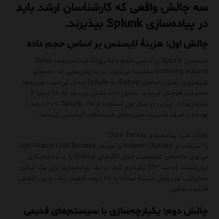
سه چالش واقعی که کارشناسان ارشد باید
در پیاده‌سازی Splunk بپذیرند.
چالش اول: هزینهٔ لایسنس بر اساس حجم داده
لایسنس Splunk بر اساس حجم دادهٔ روزانهٔ ایندکس‌شده (Daily
Indexing Volume) محاسبه می‌شود. در سازمان‌هایی که داده‌های
غیرضروری (مثل داده‌های Debug) به Splunk ارسال می‌شود، هزینه‌ها
به‌سرعت افزایش می‌یابد. تحلیل لاندا نشان می‌دهد که ۶۸ درصد از
سازمان‌ها در ایران، در سال اول استفاده از Splunk، ۳۰ تا ۴۰ درصد از
بودجه را صرف مدیریت هزینه‌های غیرمنتظره لایسنس کرده‌اند.
راهکار فنی: پیاده‌سازی Data Tiering
با استفاده از Indexer Clusters و تعریف Hot/Warm/Cold Buckets،
می‌توان داده‌های کم‌اهمیت (مثل لاگ‌های Debug) را در ذخیره‌سازی
ارزان‌قیمت (مانند S۳) نگهداری کرد. در یک پیاده‌سازی برای یک اپراتور
مخابراتی، این روش هزینهٔ سالانه را ۲۸ درصد کاهش داد، بدون کاهش
قابلیت تحلیل.
چالش دوم: یکپارچه‌سازی با سیستم‌های قدیمی