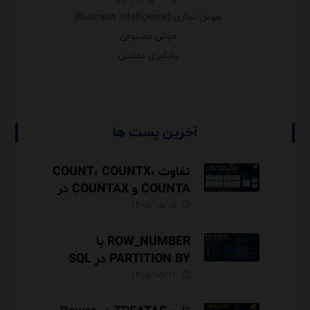
هوش تجاری (Business Intelligence)
هوش مصنوعی
یادگیری ماشین
آخرین پست ها
تفاوت COUNT، COUNTX،
COUNTA و COUNTAX در
DAX
۱۴۰۵/۰۵/۱۵
ROW_NUMBER با
PARTITION BY در SQL
Server آموزش کامل با مثال
۱۴۰۵/۰۵/۱۴
و نکات Performance