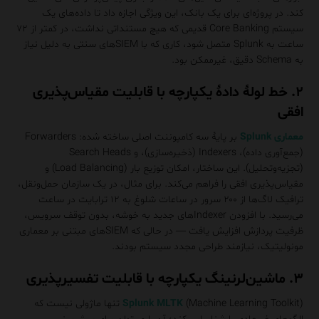
کند. در پروژه‌ای برای یک بانک، این ویژگی اجازه داد تا داده‌های یک
سیستم Core Banking قدیمی که هیچ مستنداتی نداشت، در کمتر از ۷۲
ساعت به Splunk متصل شود، کاری که با SIEMهای سنتی به دلیل نیاز
به Schema دقیق، غیرممکن بود.
۲. خط لولهٔ دادهٔ یکپارچه با قابلیت مقیاس‌پذیری
افقی
معماری Splunk
بر پایهٔ سه کامپوننت اصلی ساخته شده: Forwarders
(جمع‌آوری داده)، Indexers (ذخیره‌سازی)، و Search Heads
(تجزیه‌وتحلیل). این ساختار، امکان توزیع بار (Load Balancing) و
مقیاس‌پذیری افقی را فراهم می‌کند. برای مثال، در یک سازمان حمل‌ونقل،
ترافیک لاگ‌ها از ۲۰۰ سرور در ساعات شلوغ به ۱۲ ترابایت در ساعت
می‌رسید. با افزودن Indexerهای جدید به خوشه، بدون توقف سرویس،
ظرفیت پردازش افزایش یافت — در حالی که SIEMهای مبتنی بر معماری
مونولیتیک، نیازمند طراحی مجدد سیستم بودند.
۳. ماشین‌لرنینگ یکپارچه با قابلیت تفسیرپذیری
Splunk MLTK
(Machine Learning Toolkit) تنها ماژولی نیست که