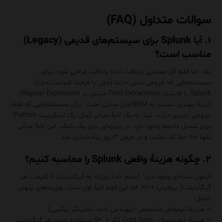
سوالات متداول (FAQ)
۱. آیا Splunk برای سیستم‌های قدیمی (Legacy)
مناسب است؟
بله، اما فقط اگر معماری دریافت داده به‌دقت طراحی شود. برای
سیستم‌هایی که خروجی متنی دارند (حتی با فرمت غیراستاندارد)،
Splunk با قابلیت Field Extractions مبتنی بر Regular Expression،
گزینهٔ بهتری نسبت به SIEMهای سنتی است. برای سیستم‌هایی که فقط
خروجی باینری دارند، نیاز به یک لایهٔ میانی (مثل یک اسکریپت Python)
برای تبدیل داده‌ها وجود دارد. در پروژه‌ای برای یک بانک، این لایهٔ میانی
تنها ۲۰۰ خط کد داشت و در عرض ۳ روز پیاده‌سازی شد.
۲. چگونه هزینهٔ واقعی Splunk را محاسبه کنیم؟
فرمول ساده‌ای وجود دارد: (حجم دادهٔ روزانه به گیگابایت) × (قیمت هر
گیگابایت از پروایدر) × ۳۰. اما این فقط لایهٔ اول است. هزینه‌های پنهان
شامل:
– هزینهٔ تیم‌های متخصص (مهندس داده، تحلیلگر ترکیبی)
– هزینهٔ ذخیره‌سازی Cold Data (اگر از S۳ استفاده شود، هر گیگابایت