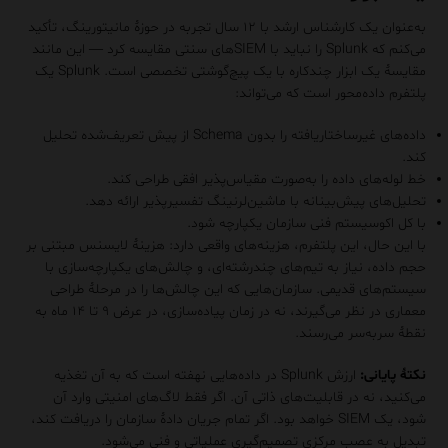
به‌عنوان یک کارشناس ارشد با ۱۲ سال تجربه در حوزهٔ مانیتورینگ، تأکید
می‌کنم که Splunk را نباید با SIEMهای سنتی مقایسه کرد — این مانند
مقایسهٔ یک ابزار چندکاره با یک پیچ‌گوشتی تخصصی است. Splunk یک
پلتفرم داده‌محور است که می‌تواند:
داده‌های غیرساختاریافته را بدون Schema از پیش تعریف‌شده تحلیل
کند.
خط لوله‌های داده را به‌صورت مقیاس‌پذیر افقی طراحی کند.
تحلیل‌های پیش‌بینانه با ماشین‌لرنینگ تفسیرپذیر ارائه دهد.
با کل اکوسیستم فنی سازمان یکپارچه شود.
با این حال، این پلتفرم، هزینه‌های واقعی دارد: هزینهٔ لایسنس مبتنی بر
حجم داده، نیاز به تیم‌های چندرشته‌ای، و چالش‌های یکپارچه‌سازی با
سیستم‌های قدیمی. سازمان‌هایی که این چالش‌ها را در مرحلهٔ طراحی
معماری در نظر می‌گیرند، نه در زمان پیاده‌سازی، در عرض ۹ تا ۱۴ ماه به
نقطهٔ سربه‌سر می‌رسند.
نکتهٔ پایانی:
ارزش Splunk در داده‌هایی نهفته است که به آن تغذیه
می‌کنید، نه در قابلیت‌های ذاتی آن. اگر فقط لاگ‌های امنیتی وارد آن
شود، یک SIEM خواهد بود. اگر تمام جریان دادهٔ سازمان را دریافت کند،
تبدیل به عصب مرکزی تصمیم‌گیری عملیاتی و فنی می‌شود.