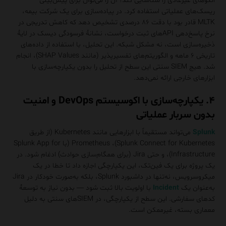
الگوهای غیرعادی را شناسایی کند؛ آن را می‌توان برای پیش‌بینی
ریسک‌های عملیاتی استفاده کرد. در پیاده‌سازی برای یک شرکت بیمه،
MLTK قادر بود با دقت ۸۶ درصدی تشخیص دهد که کاهش تدریجی در
نرخ پاسخ‌دهی APIهای ثبت درخواست، نشانهٔ فرسودگی دیسک در لایهٔ
ذخیره‌سازی است، نه مشکل شبکه. این تحلیل، با استفاده از داده‌های
تاریخی ۶ ماهه و الگوریتم‌های تفسیرپذیر (مانند SHAP Values)، انجام
شد. هیچ SIEM سنتی این سطح از تحلیل را بدون یکپارچه‌سازی با
ابزارهای خارجی ارائه نمی‌دهد.
۴. یکپارچه‌سازی با اکوسیستم DevOps و امنیت
بدون سربار عملیاتی
Splunk
می‌تواند مستقیماً با ابزارهایی مانند Kubernetes (از طریق
Splunk Connect for Kubernetes)، Prometheus (با Splunk App for
Infrastructure)، و حتی Jira (برای همگام‌سازی حوادث) ادغام شود. در
یک پروژه برای یک فین‌تک، این یکپارچگی اجازه داد تا خطا در یک
میکروسرویس، نه‌تنها در داشبورد Splunk، بلکه به‌صورت خودکار در Jira
به‌عنوان یک
Incident
با اولویت بالا ثبت شود — بدون نیاز به توسعهٔ
کدهای سفارشی. این سطح از یکپارچگی، در SIEMهای سنتی به دلیل
معماری بسته، غیرممکن است.