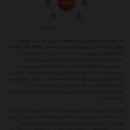
در سال ۲۰۲۵، پروژه‌های موفق Splunk در ایران، بیشتر در حوزه‌هایی
موفق بوده‌اند که این پلتفرم را فراتر از کاربرد سنتی
SIEM
به‌کار گرفته‌اند.
داده‌های واقعی جمع‌آوری‌ شده از ۲۸ پیاده‌سازی در بخش‌های مالی،
حمل‌ونقل و خدمات دولتی توسط تیم لاندا، نشان می‌دهد که
سازمان‌هایی که Splunk را به‌عنوان یک لایهٔ مشاهده‌پذیری یکپارچه
طراحی کرده‌اند، نه یک ابزار امنیتی منزوی، میانگین ۴۷ درصد کاهش در
MTTR (میانگین زمان رفع خطا) را تجربه کرده‌اند. در مقابل، سازمان‌هایی
که Splunk را فقط برای هشدارهای امنیتی استفاده کرده‌اند، با
چالش‌هایی مانند هزینه‌های غیرضروری لایسنس و عدم بازگشت سرمایه
مواجه شده‌اند.
این تفاوت، ریشه در درک فنیِ پلتفرم
Splunk
دارد. اسپلانک یک SIEM
است، اما ذاتاً یک موتور تحلیل دادهٔ غیرساختاریافته در مقیاس بالا است.
توانایی آن در پردازش همزمان لاگ‌های امنیتی، معیارهای عملکرد
سرویس (SLO/SLI)، و داده‌های کسب‌وکار در یک چارچوب تصمیم‌گیری،