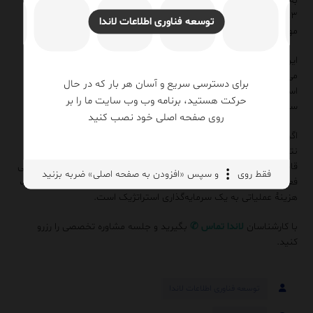
به رشد ترافیک)
۳. چه تیم‌هایی برای مدیریت بلندمدت نیاز هستند؟ (با توجه به
توسعه فناوری اطلاعات لاندا
مهارت‌های موجود در سازمان)
این ارزیابی، بر اساس داده‌های واقعی سیستم‌های شما، گزارشی تولید
می‌کند که دقیقاً مشخص می‌کند Splunk چگونه باید طراحی شود، نه بر
برای دسترسی سریع و آسان هر بار که در حال
اساس تمایلات شخصی تیم فنی، بلکه بر اساس نیازهای عملیاتی و فنی
حرکت هستید، برنامه وب وب سایت ما را بر
سازمان.
روی صفحه اصلی خود نصب کنید
اگر سازمان شما قبلاً Splunk را به‌عنوان یک SIEM پیاده‌سازی کرده اما
نتایج مطلوبی نداشته، این گزارش می‌تواند نشان دهد که چه
قابلیت‌هایی از دست رفته‌اند و چگونه می‌توان آن‌ها را بدون هزینهٔ اضافی
فقط روی
و سپس «افزودن به صفحه اصلی» ضربه بزنید
فعال کرد. درخواست این گزارش، نقطهٔ شروعی برای تبدیل Splunk از یک
هزینهٔ عملیاتی به یک سرمایه‌گذاری استراتژیک است.
با کارشناسان
لاندا
تماس
✆
بگیرید و جلسه مشاوره تخصصی را رزرو
کنید.
توسعه فناوری اطلاعات لاندا