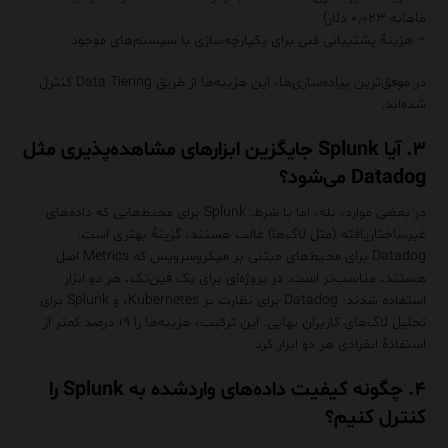
ماهانه ۰٫۰۲۳ دلار)
– هزینهٔ پشتیبانی فنی برای یکپارچه‌سازی با سیستم‌های موجود
در موفق‌ترین پیاده‌سازی‌ها، این هزینه‌ها از طریق Data Tiering کنترل
شده‌اند.
۳. آیا Splunk جایگزین ابزارهای مشاهده‌پذیری مثل
Datadog می‌شود؟
در بعضی موارد، بله، اما با شرط. Splunk برای محیط‌هایی که داده‌های
غیرساختاریافته (مثل لاگ‌ها) غالب هستند، گزینهٔ بهتری است.
Datadog برای محیط‌های مبتنی بر میکروسرویس که Metrics اصل
هستند، مناسب‌تر است. در پروژه‌ای برای یک فین‌تک، هر دو ابزار
استفاده شدند: Datadog برای نظارت بر Kubernetes، و Splunk برای
تحلیل لاگ‌های کاربران نهایی. این ترکیب، هزینه‌ها را ۱۹ درصد کمتر از
استفادهٔ انفرادی هر دو ابزار کرد.
۴. چگونه کیفیت داده‌های واردشده به Splunk را
کنترل کنیم؟