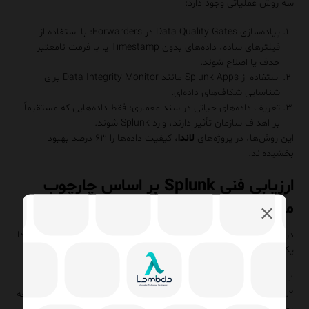
سه روش عملیاتی وجود دارد:
پیاده‌سازی Data Quality Gates در Forwarders: با استفاده از
فیلترهای ساده، داده‌های بدون Timestamp یا با فرمت نامعتبر
حذف یا اصلاح شوند.
استفاده از Splunk Apps مانند Data Integrity Monitor برای
شناسایی شکاف‌های داده‌ای.
تعریف داده‌های حیاتی در سند معماری: فقط داده‌هایی که مستقیماً
بر اهداف سازمان تأثیر دارند، وارد Splunk شوند.
این روش‌ها، در پروژه‌های
لاندا
، کیفیت داده‌ها را ۶۳ درصد بهبود
بخشیده‌اند.
ارزیابی فنی Splunk بر اساس چارچوب
معماری داده
در
لاندا
، پیاده‌سازی
Splunk
هرگز با خرید لایسنس شروع نمی‌شود. ابتدا
یک ارزیابی فنی انجام می‌شود که سه سؤال کلیدی را پاسخ می‌دهد:
۱. چه داده‌هایی واقعاً حیاتی هستند؟ (با تحلیل SLO/SLI سازمان)
۲. چه معماری خط لوله‌ای برای داده‌های فعلی و آینده لازم است؟ (با توجه