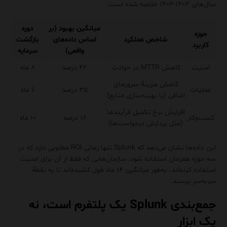
سال‌های ۱۴۰۳-۱۴۰۴ خلاصه شده است:
میانگین بهبود (بر
دوره
حوزه
شاخص عملکرد
اساس داده‌های
بازگشت
کاربرد
واقعی)
سرمایه
امنیت
کاهش MTTR در حوادث
۴۲ درصد
۸ ماه
کاهش هزینهٔ سرورهای
عملیات
۳۵ درصد
۶ ماه
اضافی (با بهینه‌سازی منابع)
افزایش نرخ تکمیل فرآیندها
کسب‌وکار
۱۸ درصد
۱۰ ماه
(مثل پردازش درخواست‌ها)
این داده‌ها نشان می‌دهد که Splunk تنها زمانی ROI مطلوبی دارد که در
سه حوزه همزمان استفاده شود. سازمان‌هایی که فقط از آن برای امنیت
استفاده کرده‌اند، به‌طور میانگین ۱۴ ماه طول کشیده‌اند تا به نقطهٔ
سربه‌سر برسند.
جمع‌بندی Splunk یک پلتفرم است، نه
یک ابزار