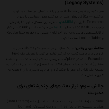
(Legacy Systems)
سیستم‌های قدیمی معمولاً لاگ‌هایی با فرمت‌های غیراستاندارد تولید
می‌کنند — مثلاً فایل‌های متنی با جداکننده‌های سفارشی یا بدون
Timestamp دقیق. در
SIEMهای
سنتی، این مشکل با ایجاد فیلترهای
پیچیده در Logstash یا سایر
ETLها
حل می‌شود، اما در Splunk، می‌توان
از قابلیت‌هایی مانند Field Extractions مبتنی بر Regular Expression
و Lookup Tables استفاده کرد.
مطالعهٔ موردی واقعی:
در یک سازمان بیمه، سیستم Claims قدیمی،
خروجی‌ای با فرمت ثابت ۸۰ کاراکتر تولید می‌کرد. با تعریف یک Field
Extraction ساده در Splunk، ستون‌های معنادار (مانند کد خطا و شناسه
مشتری) استخراج و با داده‌های CRM همگام‌سازی شدند. این کار، نیاز به
توسعهٔ یک لایهٔ ETL مجزا را حذف کرد و زمان پیاده‌سازی را از ۳ هفته به
۴ روز کاهش داد.
چالش سوم: نیاز به تیم‌های چندرشته‌ای برای
مدیریت
Splunk نیازمند تخصص در سه حوزه است: تحلیل داده (Data Literacy)،
عملیات سیستم (Infrastructure), و دامنهٔ کسب‌وکار (Domain