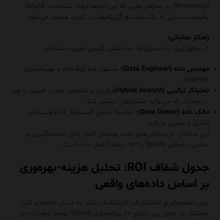
Knowledge). در سازمان‌هایی که این تیم‌ها ایجاد نشده‌اند، Splunk
به‌سرعت تبدیل به یک سیستم گران‌قیمت با کاربرد محدود می‌شود.
راهکار عملیاتی:
در موفق‌ترین پیاده‌سازی‌ها، سه نقش کلیدی تعریف شده‌اند:
مهندس داده (Data Engineer):
مسئول خط لولهٔ داده و بهینه‌سازی
Indexers.
تحلیلگر ترکیبی (Hybrid Analyst):
فردی با تخصص هم در امنیت و هم
در عملیات که می‌تواند هشدارها را تفسیر کند.
مالک داده (Data Owner):
نمایندهٔ بخش کسب‌وکار که اولویت‌های
تحلیل را تعیین می‌کند.
این ساختار، در سازمان‌های تحت پوشش لاندا، زمان تصمیم‌گیری بر
اساس داده‌های Splunk را ۵۳ درصد کاهش داده است.
جدول شفاف ROI: تحلیل هزینه-بهره‌وری
بر اساس داده‌های واقعی
برای تصمیم‌گیری استراتژیک، کارشناسان ارشد به دنبال داده‌های کمّی
هستند. در جدول زیر، نتایج ۲۸ پیاده‌سازی Splunk توسط تیم لاندا در