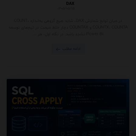
DAX
۱۴۰۵/۰۵/۱۵
در میان توابع شمارش DAX، شاید هیچ گروهی به‌اندازه COUNT،
COUNTX، COUNTA و COUNTAX دچار خلط مبحث در تیم‌های توسعه
Power BI نشده باشد. در نگاه اول، هر ...
ادامه مطلب