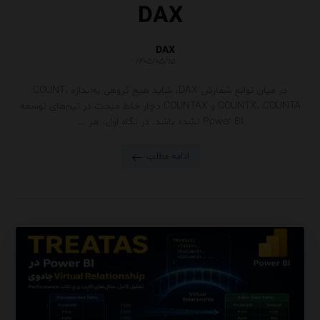
DAX
DAX
۱۴۰۵/۰۵/۱۵
در میان توابع شمارش DAX، شاید هیچ گروهی به‌اندازه COUNT،
COUNTX، COUNTA و COUNTAX دچار خلط مبحث در تیم‌های توسعه
Power BI نشده باشد. در نگاه اول، هر ...
ادامه مطلب