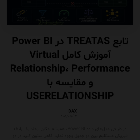
تابع TREATAS در Power BI
آموزش کامل Virtual
Relationship، Performance
و مقایسه با
USERELATIONSHIP
DAX
۱۴۰۵/۰۵/۱۳
در طراحی مدل‌های داده Power BI، همیشه امکان ایجاد یک رابطه
فیزیکی مستقیم بین دو جدول وجود ندارد. گاهی ستون کلید در دو