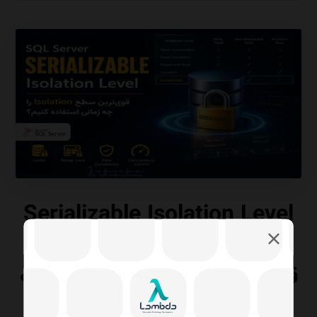
Serializable Isolation Level
در SQL Server چیست؟
قوی‌ترین سطح Isolation را چه
زمانی استفاده کنیم؟