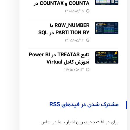
COUNTA و COUNTAX در
DAX
۱۴۰۵/۰۵/۱۵
ROW_NUMBER با
PARTITION BY در SQL
Server آموزش کامل با مثال
۱۴۰۵/۰۵/۱۴
و نکات Performance
تابع TREATAS در Power BI
آموزش کامل Virtual
Relationship،
۱۴۰۵/۰۵/۱۳
Performance و مقایسه با
USERELATIONSHIP
مشترک شدن در فیدهای RSS
برای دریافت جدیدترین اخبار با ما در تماس