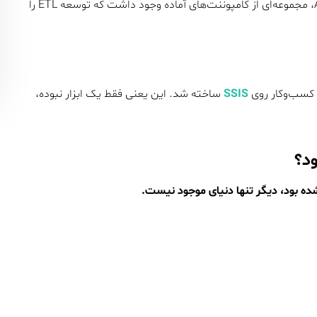
از Lookup و Merge گرفته تا Conditional Split و Aggregate، مجموعه‌ای از کامپوننت‌های آماده وجود داشت که توسعه ETL را
SSIS
ساخته شد. این یعنی فقط یک ابزار نبوده،