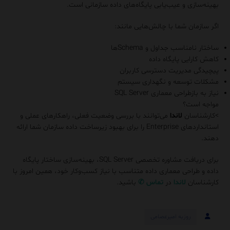
بهینه‌سازی و عیب‌یابی پایگاه‌های داده سازمانی است.
اگر سازمان شما با چالش‌هایی مانند:
ساختار نامناسب جداول و Schemaها
کاهش کارایی پایگاه داده
پیچیدگی مدیریت دسترسی کاربران
مشکلات توسعه و نگهداری سیستم
نیاز به بازطراحی معماری SQL Server
مواجه است؟
>کارشناسان
لاندا
می‌توانند با بررسی وضعیت فعلی، راهکارهای عملی و
استانداردهای Enterprise را برای بهبود زیرساخت داده سازمان شما ارائه
دهند.
برای دریافت مشاوره تخصصی SQL Server، بهینه‌سازی ساختار پایگاه
داده و طراحی معماری داده متناسب با نیاز کسب‌وکار خود، همین امروز با
کارشناسان
لاندا
در
تماس
✆
باشید.
روزبه امیرعصامی