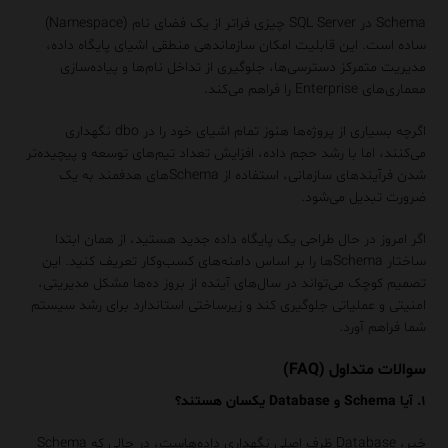
Schema در SQL Server چیزی فراتر از یک فضای نام (Namespace)
ساده است. این قابلیت امکان سازماندهی منطقی اشیای پایگاه داده،
مدیریت متمرکز دسترسی‌ها، جلوگیری از تداخل نام‌ها و پیاده‌سازی
معماری‌های Enterprise را فراهم می‌کند.
اگرچه بسیاری از پروژه‌ها هنوز تمام اشیای خود را در dbo نگهداری
می‌کنند، اما با رشد حجم داده، افزایش تعداد تیم‌های توسعه و پیچیده‌تر
شدن فرآیندهای سازمانی، استفاده از Schemaهای هدفمند به یک
ضرورت تبدیل می‌شود.
اگر امروز در حال طراحی یک پایگاه داده جدید هستید، از همان ابتدا
ساختار Schemaها را بر اساس دامنه‌های کسب‌وکار تعریف کنید. این
تصمیم کوچک می‌تواند در سال‌های آینده از بروز ده‌ها مشکل مدیریتی،
امنیتی و عملیاتی جلوگیری کند و زیرساختی استاندارد برای رشد سیستم
شما فراهم آورد.
سوالات متداول (FAQ)
۱. آیا Schema و Database یکسان هستند؟
خیر، Database ظرف اصلی نگهداری داده‌هاست، در حالی که Schema