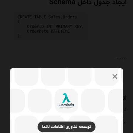
ایجاد جدول داخل Schema
CREATE TABLE Sales.Orders

(

    OrderID INT PRIMARY KEY,

    OrderDate DATETIME

نتیجه:
انتقال جدول به Schema دیگر
گاهی لازم است ساختار دیتابیس بازطراحی شود.
برای انتقال:
توسعه فناوری اطلاعات لاندا