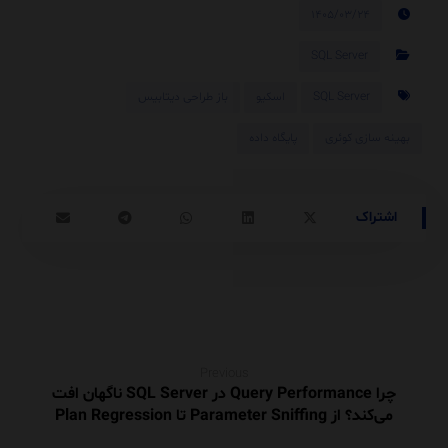
۱۴۰۵/۰۳/۲۴
SQL Server
SQL Server
اسکیو
باز طراحی دیتابیس
بهینه سازی کوئری
پایگاه داده
Previous
چرا Query Performance در SQL Server ناگهان افت
می‌کند؟ از Parameter Sniffing تا Plan Regression