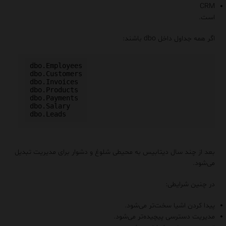
CRM
است.
اگر همه جداول داخل dbo باشند:
dbo.Employees

dbo.Customers

dbo.Invoices

dbo.Products

dbo.Payments

dbo.Salary

بعد از چند سال دیتابیس به محیطی شلوغ و دشوار برای مدیریت تبدیل
می‌شود.
در چنین شرایطی:
پیدا کردن اشیا سخت‌تر می‌شود.
مدیریت دسترسی پیچیده‌تر می‌شود.