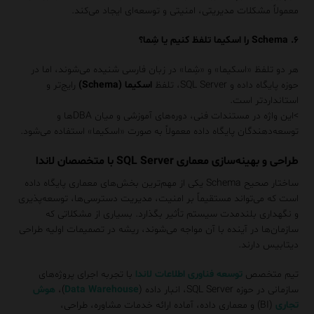
معمولاً مشکلات مدیریتی، امنیتی و توسعه‌ای ایجاد می‌کند.
۶. Schema را اسکیما تلفظ کنیم یا شِما؟
هر دو تلفظ «اسکیما» و «شِما» در زبان فارسی شنیده می‌شوند، اما در
حوزه پایگاه داده و SQL Server، تلفظ
اسکیما (Schema)
رایج‌تر و
استانداردتر است.
>این واژه در مستندات فنی، دوره‌های آموزشی و میان DBAها و
توسعه‌دهندگان پایگاه داده معمولاً به صورت «اسکیما» استفاده می‌شود.
طراحی و بهینه‌سازی معماری SQL Server با متخصصان لاندا
ساختار صحیح Schema یکی از مهم‌ترین بخش‌های معماری پایگاه داده
است که می‌تواند مستقیماً بر امنیت، مدیریت دسترسی‌ها، توسعه‌پذیری
و نگهداری بلندمدت سیستم تأثیر بگذارد. بسیاری از مشکلاتی که
سازمان‌ها در آینده با آن مواجه می‌شوند، ریشه در تصمیمات اولیه طراحی
دیتابیس دارند.
تیم متخصص
توسعه فناوری اطلاعات لاندا
با تجربه اجرای پروژه‌های
سازمانی در حوزه SQL Server، انبار داده (
Data Warehouse
)،
هوش
تجاری
(BI) و معماری داده، آماده ارائه خدمات مشاوره، طراحی،