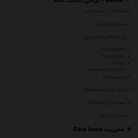
۳. Pipeline بررسی کیفیت داده
معمولاً شامل ۶ مرحله است:
۱. استخراج داده خام
۲. ران Ruleهای اعتبارسنجی
Null Checks
Type Checks
Range
Referential Integrity
۳. تشخیص خطا
۴. ارسال اعلان به Steward
۵. تصمیم‌گیری Steward
۶. اصلاح یا Reject
۴. مدیریت Data Issue