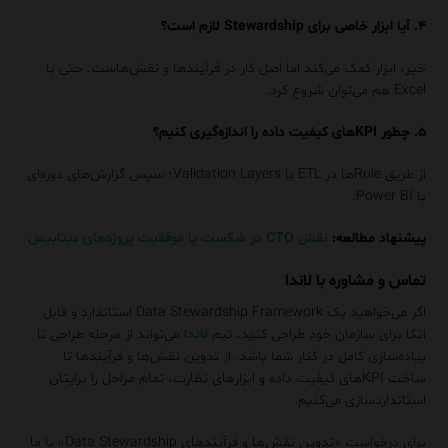
۴. آیا ابزار خاصی برای Stewardship لازم است؟
خیر، ابزار کمک می‌کند اما اصل کار در فرآیندها و نقش‌هاست. حتی با
Excel هم می‌توان شروع کرد.
۵. چطور KPIهای کیفیت داده را اندازه‌گیری کنیم؟
از طریق Ruleها در ETL یا Validation Layers؛ سپس گزارش‌های دوره‌ای
با Power BI.
پیشنهاد مطالعه:
نقش CTO در شکست یا موفقیت پروژه‌های دیتابیس
تماس و مشاوره با لاندا
اگر می‌خواهید یک Data Stewardship Framework استاندارد و قابل
اتکا برای سازمان خود طراحی کنید، تیم
لاندا
می‌تواند از مرحله طراحی تا
پیاده‌سازی کامل در کنار شما باشد. از تدوین نقش‌ها و فرآیندها تا
ساخت KPIهای کیفیت داده و ابزارهای نظارت، تمام مراحل را برایتان
استانداردسازی می‌کنیم.
برای درخواست «تدوین نقش‌ها و فرآیندهای Data Stewardship» با ما