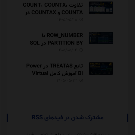
تفاوت COUNT، COUNTX،
COUNTA و COUNTAX در
DAX
۱۴۰۵/۰۵/۱۵
ROW_NUMBER با
PARTITION BY در SQL
Server آموزش کامل با مثال
۱۴۰۵/۰۵/۱۴
و نکات Performance
تابع TREATAS در Power
BI آموزش کامل Virtual
Relationship،
۱۴۰۵/۰۵/۱۳
Performance و مقایسه با
USERELATIONSHIP
مشترک شدن در فیدهای RSS
برای دریافت جدیدترین اخبار با ما در تماس باشید.