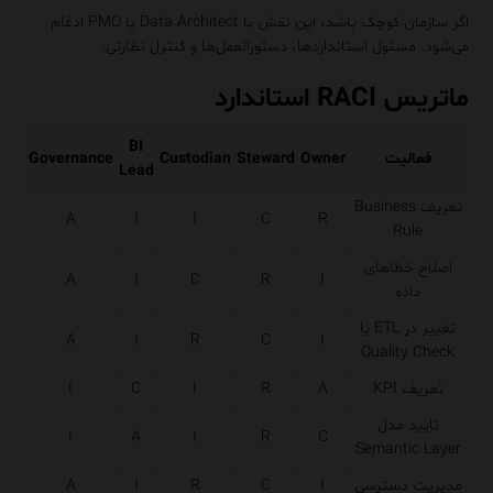
اگر سازمان کوچک باشد، این نقش با Data Architect یا PMO ادغام
می‌شود. مسئول استانداردها، دستورالعمل‌ها و کنترل نظارتی.
ماتریس RACI استاندارد
BI
فعالیت
Owner
Steward
Custodian
Governance
Lead
تعریف Business
A
I
I
C
R
Rule
اصلاح خطاهای
A
I
C
R
I
داده
تغییر در ETL یا
A
I
R
C
I
Quality Check
تعریف KPI
A
R
I
C
I
تایید مدل
I
A
I
R
C
Semantic Layer
مدیریت دسترسی
I
C
R
I
A