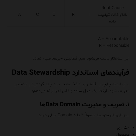
Root Cause
Analysis کیفیت
I
R
C
C
A
داده
A = Accountable
R = Responsible
این ساختار باعث می‌شود هیچ فعالیتی «بی‌صاحب» نماند.
فرآیندهای استاندارد Data Stewardship
برای اینکه چارچوب فقط روی کاغذ نماند، باید چند گردش‌کار مشخص
تعریف شود. اینجا یک مدل ساده و قابل اجرا ارائه می‌دهم:
۱. تعریف و مدیریت Data Domainها
سازمان‌های متوسط معمولاً ۴ تا ۸ Domain اصلی دارند:
مشتری
محصول