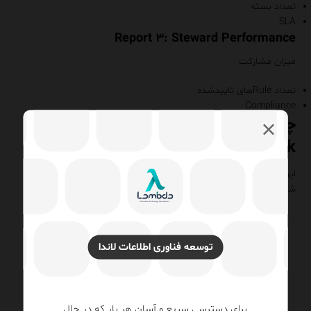
تعداد بسته
SLA
Report ۳: Steward Per
formance
میزان مشارکت
تعداد Ruleهای تاییدشده
Compliance
چک‌لیست نهایی ط
راحی Data
Stewardship Framework
این چک‌لیست به مدیران کمک می‌کند از کامل بودن پیاده‌سازی مطمئن
شوند.
Domainها تعریف شده است.
Steward مشخص شده
توسعه فناوری اطلاعات لاندا
Owner تایید شده
RACI تکمیل شده
Data Catalogue وجود دارد.
Data Quality Rules
نسخه‌بندی شده
برای دسترسی سریع و آسان هر بار که در حال
ETL Validation فعال است.