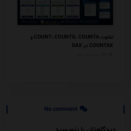
بررسی تخصصی OUTPUT در SQL Server،
تفاوت COUNT، COUNTX، COUNTA و
COUNTAX در DAX
mance
DAX
,
دسته بندی نشده
rver
No comment
دیدگاهتان را بنویسید