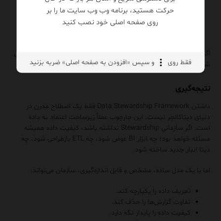
حرکت هستید، برنامه وب وب سایت ما را بر
KPIهای کیفیت داده گزارش می‌شود.
فرآیند تغییرات مشخص است.
روی صفحه اصلی خود نصب کنید
Ticketing برای Data Issue فعال است.
بودجه و زمان Steward مشخص شده
اگر یک سازمان این موارد را داشته باشد، Stewardship آن کاملاً عملیاتی
فقط روی
و سپس «افزودن به صفحه اصلی» ضربه بزنید
شده است.
نتیجه‌گیری
داشتن Data Stewardship Framework فقط یک اصطلاح مدرن در
دنیای دیتاکالچر نیست. این چارچوب عملاً زیرساخت اعتماد به داده
است. اگر سازمانی Stewardship نداشته باشد، کیفیت داده همیشه
مسئله خواهد بود؛ چه ابزار BI عوض شود، چه ETL بازطراحی شود، چه
دیتا انبار جدید ساخته شود.
اما با یک مدل ساده، مشخص و قابل اندازه‌گیری، سازمان می‌تواند:
تعریف داده را یکپارچه کند.
تفاوت گزارش‌ها را حذف کند.
کیفیت داده را پایدار نگه دارد.