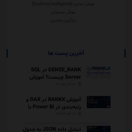
هوش تجاری (Business Intelligence)
هوش مصنوعی
یادگیری ماشین
آخرین پست ها
DENSE_RANK در SQL
Server چیست؟ آموزش
رتبه‌بندی بدون شکاف با
۱۴۰۵/۰۵/۱۸
مثال‌های کاربردی
آموزش RANKX در DAX و
رتبه‌بندی در Power BI با
مثال فروش
۱۴۰۵/۰۵/۱۷
تبدیل داده JSON به جدول