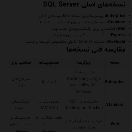
نسخه‌های اصلی SQL Server
Enterprise:
پیشرفته‌ترین نسخه با قابلیت‌های کامل
Standard:
نسخه‌ای متعادل برای شرکت‌های متوسط
Web:
اقتصادی برای اپلیکیشن‌های تحت وب
Express:
رایگان برای یادگیری و پروژه‌های کوچک
Developer:
مشابه Enterprise ولی مخصوص توسعه و تست
مقایسه فنی نسخه‌ها
نسخه
ویژگی‌ها
محدودیت‌ها
مناسب برای
امنیت پیشرفته،
Partitioning ،High
سازمان‌های
Enterprise
قیمت بالا
Availability ،ML
بزرگ
Services
قابلیت‌های OLTP
محدودیت در
شرکت‌های
Standard
،Replication ،Backup
RAM/CPU
متوسط
فاقد امکانات BI
هاستینگ و
طراحی‌شده برای اپ‌های
Web
و امنیت
استارتاپ‌های
وب، اقتصادی
پیشرفته
وب‌محور