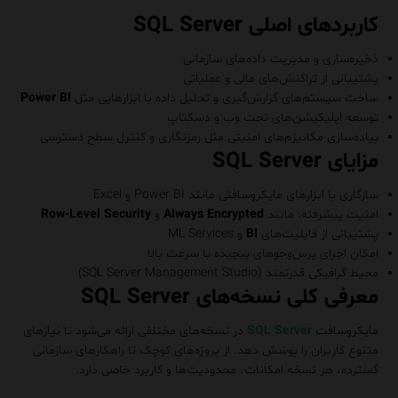
کاربردهای اصلی SQL Server
ذخیره‌سازی و مدیریت داده‌های سازمانی
پشتیبانی از تراکنش‌های مالی و عملیاتی
ساخت سیستم‌های گزارش‌گیری و تحلیل داده با ابزارهایی مثل
Power BI
توسعه اپلیکیشن‌های تحت وب و دسکتاپ
پیاده‌سازی مکانیزم‌های امنیتی مثل رمزنگاری و کنترل سطح دسترسی
مزایای SQL Server
سازگاری با ابزارهای مایکروسافتی مانند Power BI و Excel
امنیت پیشرفته: مانند
Always Encrypted
و
Row-Level Security
پشتیبانی از قابلیت‌های
BI
و ML Services
امکان اجرای پرس‌وجوهای پیچیده با سرعت بالا
محیط گرافیکی قدرتمند (SQL Server Management Studio)
معرفی کلی نسخه‌های SQL Server
مایکروسافت
SQL Server
در نسخه‌های مختلفی ارائه می‌شود تا نیازهای
متنوع کاربران را پوشش دهد. از پروژه‌های کوچک تا راهکارهای سازمانی
گسترده، هر نسخه امکانات، محدودیت‌ها و کاربرد خاصی دارد.