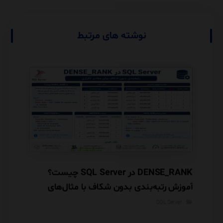
نوشته های مرتبط
بررسی تخصصی OUTPUT در SQL Server،
DENSE_RANK در SQL Server چیست؟
آموزش رتبه‌بندی بدون شکاف با مثال‌های
OPENJSON د
کاربردی
rver
SQL Server