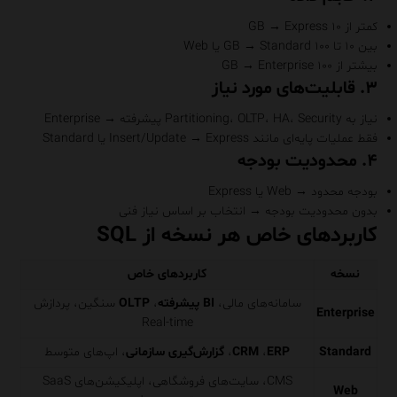
کمتر از ۱۰ GB → Express
بین ۱۰ تا ۱۰۰ GB → Standard یا Web
بیشتر از ۱۰۰ GB → Enterprise
۳.
قابلیت‌های مورد نیاز
نیاز به Partitioning، OLTP، HA، Security پیشرفته → Enterprise
فقط عملیات پایه‌ای مانند Insert/Update → Express یا Standard
۴.
محدودیت بودجه
بودجه محدود → Web یا Express
بدون محدودیت بودجه → انتخاب بر اساس نیاز فنی
کاربردهای خاص هر نسخه از SQL
نسخه
کاربردهای خاص
سامانه‌های مالی،
BI پیشرفته
،
OLTP
سنگین، پردازش
Enterprise
Real-time
Standard
ERP
،
CRM
،
گزارش‌گیری سازمانی
، اپ‌های متوسط
CMS، سایت‌های فروشگاهی، اپلیکیشن‌های SaaS
Web