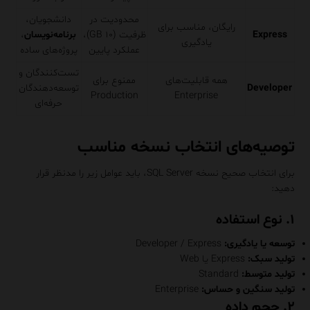
محدودیت در
دانشجویان،
رایگان، مناسب برای
Express
ظرفیت (۱۰ GB)،
برنامه‌نویسان
،
یادگیری
عملکرد پایین
پروژه‌های ساده
تست‌کنندگان و
همه قابلیت‌های
ممنوع برای
Developer
توسعه‌دهندگان
Production
Enterprise
حرفه‌ای
توصیه‌های انتخاب نسخه مناسب
برای انتخاب صحیح نسخه SQL Server، باید عوامل زیر را مدنظر قرار
دهید:
۱.
نوع استفاده
توسعه یا یادگیری:
Developer / Express
تولید سبک:
Express یا Web
تولید متوسط:
Standard
تولید سنگین و حساس:
Enterprise
۲.
حجم داده