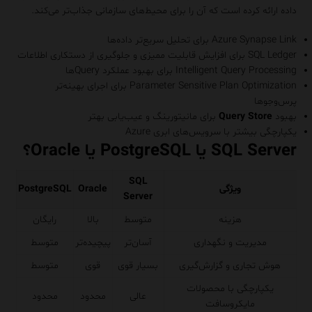
داده ارائه کرده است که آن را برای محیط‌های سازمانی جذاب‌تر می‌کند.
Azure Synapse Link برای تحلیل سریع‌تر داده‌ها
SQL Ledger برای افزایش قابلیت ممیزی و جلوگیری از دستکاری اطلاعات
Intelligent Query Processing برای بهبود عملکرد Queryها
Parameter Sensitive Plan Optimization برای اجرای بهینه‌تر
پرس‌وجوها
بهبود
Query Store
برای مانیتورینگ و عیب‌یابی بهتر
یکپارچگی بیشتر با سرویس‌های ابری Azure
SQL Server یا PostgreSQL یا Oracle؟
SQL
ویژگی
Oracle
PostgreSQL
Server
هزینه
متوسط
بالا
رایگان
مدیریت و نگهداری
آسان‌تر
پیچیده‌تر
متوسط
هوش تجاری و گزارش‌گیری
بسیار قوی
قوی
متوسط
یکپارچگی با محصولات
عالی
محدود
محدود
مایکروسافت