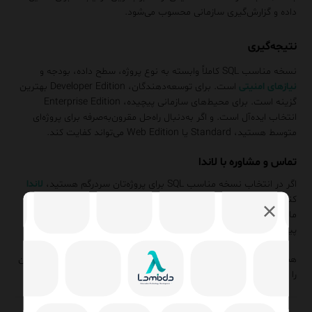
داده و گزارش‌گیری سازمانی محسوب می‌شود.
نتیجه‌گیری
نسخه مناسب SQL کاملاً وابسته به نوع پروژه، سطح داده، بودجه و
نیازهای امنیتی
است. برای توسعه‌دهندگان، Developer Edition بهترین
گزینه است. برای محیط‌های سازمانی پیچیده، Enterprise Edition
انتخاب ایده‌آل است. و اگر به‌دنبال راه‌حل مقرون‌به‌صرفه برای پروژه‌ای
متوسط هستید، Standard یا Web Edition می‌تواند کفایت کند.
تماس و مشاوره با لاندا
اگر در انتخاب نسخه‌ مناسب SQL برای پروژه‌تان سردرگم هستید،
لاندا
کنار شماست. با تکیه بر تجربه‌ فنی و شناخت دقیق نیازهای کسب‌وکار،
ما در
لاندا
کمک می‌کنیم تا بهترین نسخه را انتخاب و به‌صورت بهینه
پیاده‌سازی کنید، از پروژه‌های کوچک تا زیرساخت‌های سازمانی.
همین حالا برای مشاوره تخصصی
تماس
✆
بگیرید و زیرساخت داده‌ای‌تان
را حرفه‌ای بسازید.