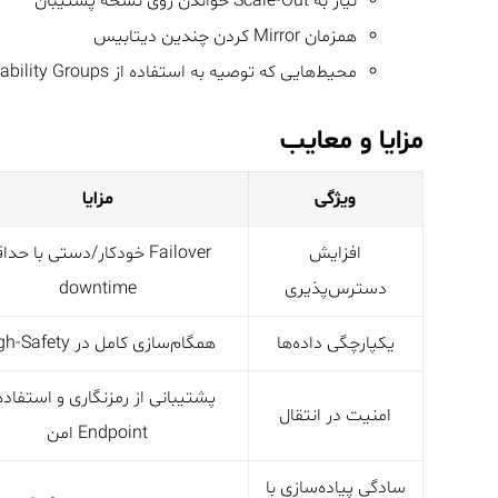
نیاز به Scale-Out خواندن روی نسخه پشتیبان
همزمان Mirror کردن چندین دیتابیس
محیط‌هایی که توصیه به استفاده از Always On Availability Groups است
مزایا و معایب
ویژگی
مزایا
افزایش
Failover خودکار/دستی با حدا
دسترس‌پذیری
downtime
یکپارچگی داده‌ها
همگام‌سازی کامل در High-Safety
پشتیبانی از رمزنگاری و استفاده 
امنیت در انتقال
Endpoint امن
سادگی پیاده‌سازی با