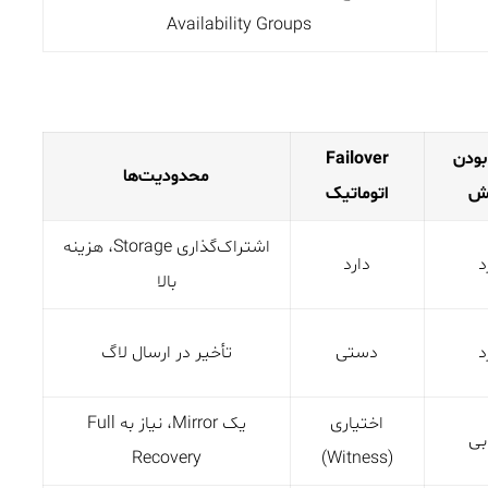
Availability Groups
بودن
Failover
محدودیت‌ها
نش
اتوماتیک
اشتراک‌گذاری Storage، هزینه
د
دارد
بالا
د
دستی
تأخیر در ارسال لاگ
اختیاری
یک Mirror، نیاز به Full
بی
Recovery
(Witness)