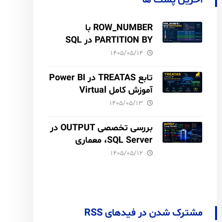
آخرین پست ها
ROW_NUMBER با
PARTITION BY در SQL
Server آموزش کامل با مثال
۱۴۰۵/۰۵/۱۴
و نکات Performance
تابع TREATAS در Power BI
آموزش کامل Virtual
Relationship،
۱۴۰۵/۰۵/۱۳
Performance و مقایسه با
USERELATIONSHIP
بررسی تخصصی OUTPUT در
SQL Server، معماری
INSERTED و DELETED،
۱۴۰۵/۰۵/۱۲
Audit Trail
مشترک شدن در فیدهای RSS