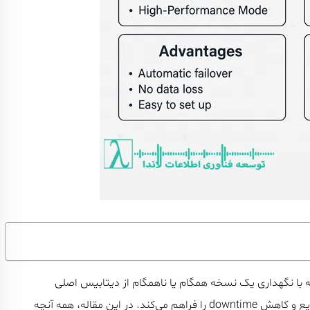
ا نگهداری یک نسخه همگام یا ناهمگام از دیتابیس اصلی
(Principal) روی سرور پشتیبان (Mirror)، امکان Failover سریع و کاهش downtime را فراهم می‌کند. در این مقاله، همه آنچه