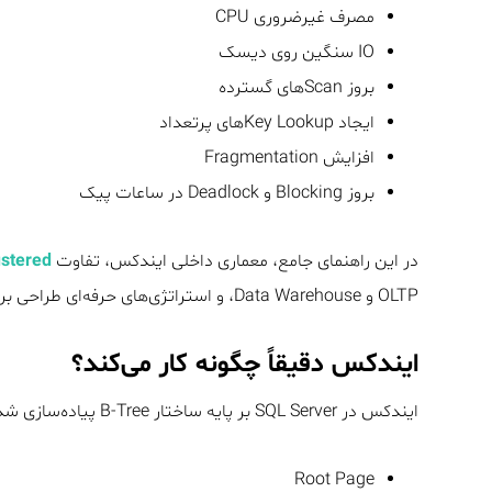
مصرف غیرضروری CPU
IO سنگین روی دیسک
بروز Scanهای گسترده
ایجاد Key Lookupهای پرتعداد
افزایش Fragmentation
بروز Blocking و Deadlock در ساعات پیک
در این راهنمای جامع، معماری داخلی ایندکس، تفاوت
Clustered و tered
OLTP و Data Warehouse، و استراتژی‌های حرفه‌ای طراحی بررسی می‌شود.
ایندکس دقیقاً چگونه کار می‌کند؟
ایندکس در SQL Server بر پایه ساختار B-Tree پیاده‌سازی شده است. این ساختار شامل:
Root Page