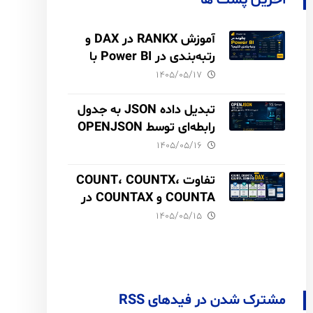
آخرین پست ها
آموزش RANKX در DAX و
رتبه‌بندی در Power BI با
مثال فروش
۱۴۰۵/۰۵/۱۷
تبدیل داده JSON به جدول
رابطه‌ای توسط OPENJSON
در SQL Server
۱۴۰۵/۰۵/۱۶
تفاوت COUNT، COUNTX،
COUNTA و COUNTAX در
DAX
۱۴۰۵/۰۵/۱۵
مشترک شدن در فیدهای RSS