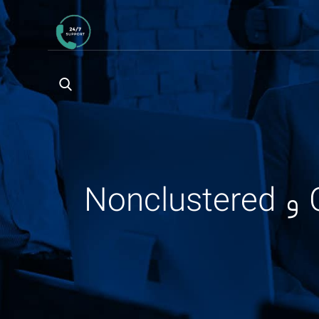
راهنمای جامع و پیشرفته انتخاب Clustered و Nonclustered