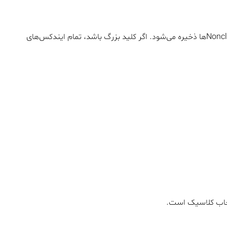
چرا؟ چون Clustered Key در Leaf Level تمام Nonclustered Indexها ذخیره می‌شود. اگر کلید بزرگ باشد، تمام ایندکس‌های