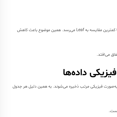
موتور دیتابیس هنگام اجرای Query از Root شروع می‌کند و با کمترین مقایسه به Leaf می‌رسد. همین موضوع باعث کاهش
لید ایندکس به‌صورت فیزیکی مرتب ذخیره می‌شوند. به همین دلیل هر جدول