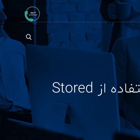
بهبود عملکرد و کارایی SQL Server با استفاده از Stored