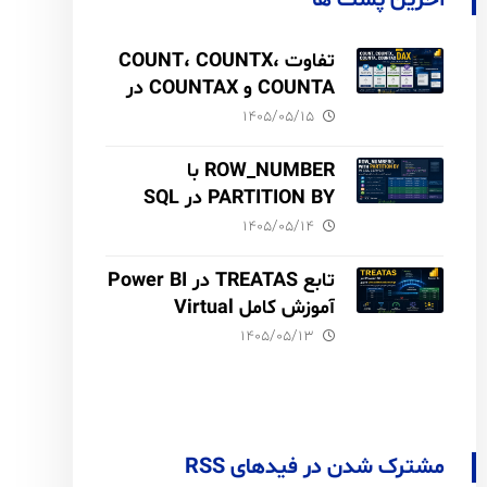
آخرین پست ها
تفاوت COUNT، COUNTX،
COUNTA و COUNTAX در
DAX
۱۴۰۵/۰۵/۱۵
ROW_NUMBER با
PARTITION BY در SQL
Server آموزش کامل با مثال
۱۴۰۵/۰۵/۱۴
و نکات Performance
تابع TREATAS در Power BI
آموزش کامل Virtual
Relationship،
۱۴۰۵/۰۵/۱۳
Performance و مقایسه با
USERELATIONSHIP
مشترک شدن در فیدهای RSS