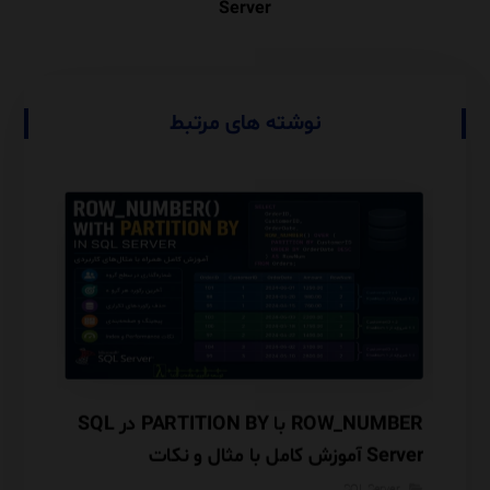
Server
نوشته های مرتبط
Database Engine Tuning Advisor (DTA) در
ROW_NUMBER با PARTITION BY در SQL
گوریتم
Server آموزش کامل با مثال و نکات
معماری INSERTED و Audit Trail
Performance