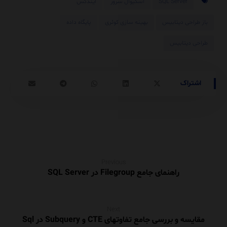
SQL Server
اسکیوال سرور
ایندکس
باز طراحی دیتابیس
بهینه سازی کوئری
پایگاه داده
طراحی دیتابیس
Previous
راهنمای جامع Filegroup‌ در SQL Server
Next
مقایسه و بررسی جامع تفاوتهای CTE و Subquery در Sql