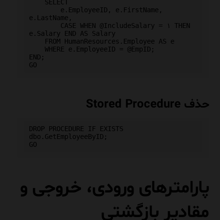
    SELECT 

        e.EmployeeID, e.FirstName, 
e.LastName,

        CASE WHEN @IncludeSalary = ۱ THEN 
e.Salary END AS Salary

    FROM HumanResources.Employee AS e

    WHERE e.EmployeeID = @EmpID;

END;

حذف Stored Procedure
DROP PROCEDURE IF EXISTS 
dbo.GetEmployeeByID;

پارامترهای ورودی، خروجی و
مقادیر بازگشتی