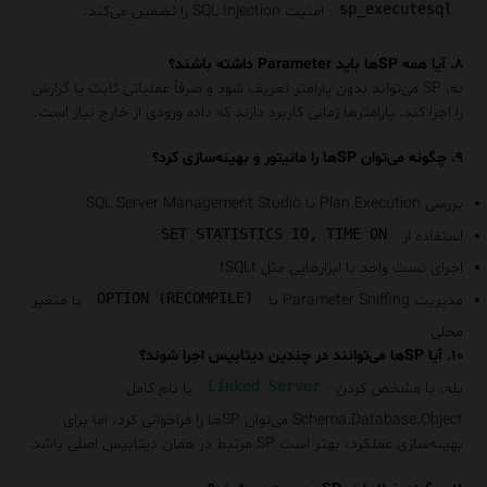
sp_executesql
امنیت SQL Injection را تضمین می‌کند.
۸. آیا همه SPها باید Parameter داشته باشند؟
نه. SP می‌تواند بدون پارامتر تعریف شود و صرفاً عملیاتی ثابت یا گزارش
را اجرا کند. پارامترها زمانی کاربرد دارند که داده ورودی از خارج نیاز است.
۹. چگونه می‌توان SPها را مانیتور و بهینه‌سازی کرد؟
بررسی Plan Execution با SQL Server Management Studio
SET STATISTICS IO, TIME ON
استفاده از
اجرای تست واحد با ابزارهایی مثل tSQLt
OPTION (RECOMPILE)
مدیریت Parameter Sniffing با
یا متغیر
محلی
۱۰. آیا SPها می‌توانند در چندین دیتابیس اجرا شوند؟
Linked Server
بله، با مشخص کردن
یا نام کامل
Schema.Database.Object می‌توان SPها را فراخوانی کرد، اما برای
بهینه‌سازی عملکرد، بهتر است SP مرتبط در همان دیتابیس اصلی باشد.