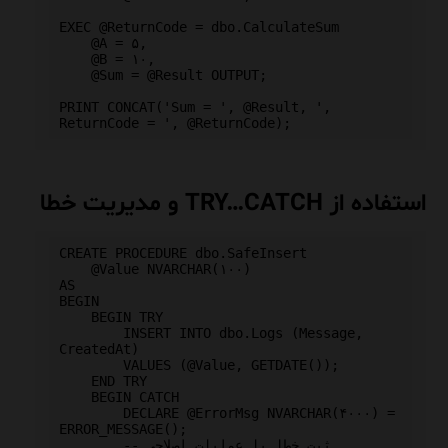
EXEC @ReturnCode = dbo.CalculateSum

    @A = ۵,

    @B = ۱۰,

    @Sum = @Result OUTPUT;

PRINT CONCAT('Sum = ', @Result, ', 
استفاده از TRY…CATCH و مدیریت خطا
CREATE PROCEDURE dbo.SafeInsert

    @Value NVARCHAR(۱۰۰)

AS

BEGIN

    BEGIN TRY

        INSERT INTO dbo.Logs (Message, 
CreatedAt)

        VALUES (@Value, GETDATE());

    END TRY

    BEGIN CATCH

        DECLARE @ErrorMsg NVARCHAR(۴۰۰۰) = 
ERROR_MESSAGE();

        -- ثبت خطا یا عملیات اصلاحی
