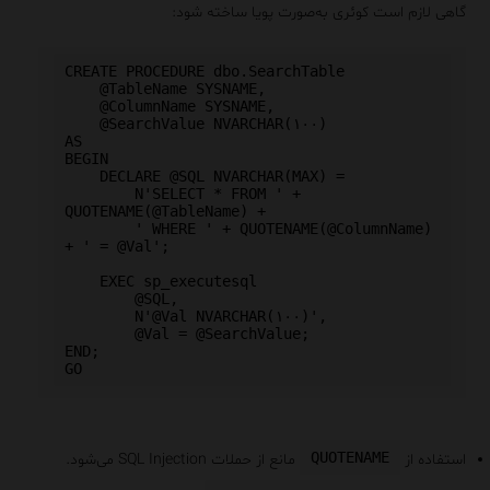
گاهی لازم است کوئری به‌صورت پویا ساخته شود:
CREATE PROCEDURE dbo.SearchTable

    @TableName SYSNAME,

    @ColumnName SYSNAME,

    @SearchValue NVARCHAR(۱۰۰)

AS

BEGIN

    DECLARE @SQL NVARCHAR(MAX) =

        N'SELECT * FROM ' + 
QUOTENAME(@TableName) +

        ' WHERE ' + QUOTENAME(@ColumnName) 
+ ' = @Val';

    EXEC sp_executesql

        @SQL,

        N'@Val NVARCHAR(۱۰۰)',

        @Val = @SearchValue;

END;

QUOTENAME
استفاده از
مانع از حملات SQL Injection می‌شود.