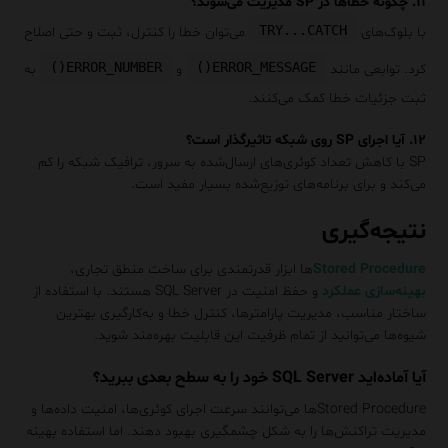
۱۱. چگونه خطاها در SP مدیریت می‌شوند؟
TRY...CATCH
با بلوک‌های
می‌توان خطا را کنترل، ثبت و حتی اصلاح
ERROR_NUMBER()
ERROR_MESSAGE()
کرد. توابعی مانند
و
به
ثبت جزئیات خطا کمک می‌کنند.
۱۲. آیا اجرای SP روی شبکه تاثیرگذار است؟
SP با کاهش تعداد کوئری‌های ارسال‌شده به سرور، ترافیک شبکه را کم
می‌کند و برای برنامه‌های توزیع‌شده بسیار مفید است.
نتیجه‌گیری
Stored Procedure
ها ابزار قدرتمندی برای ساخت منطق تجاری،
بهینه‌سازی عملکرد
و حفظ امنیت در SQL Server هستند. با استفاده از
ساختار مناسب، مدیریت پارامترها، کنترل خطا و به‌کارگیری بهترین
شیوه‌ها می‌توانید از تمام ظرفیت این قابلیت بهره‌مند شوید.
آیا آماده‌اید SQL Server خود را به سطح بعدی ببرید؟
Stored Procedureها می‌توانند سرعت اجرای کوئری‌ها، امنیت داده‌ها و
مدیریت تراکنش‌ها را به شکل چشمگیری بهبود دهند. اما استفاده بهینه