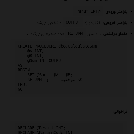
@Param INT
پارامتر ورودی
:
OUTPUT
پارامتر خروجی
: با کلیدواژه
مشخص می‌شود.
RETURN
مقدار بازگشتی
: با دستور
عدد صحیح بازمی‌گرداند.
CREATE PROCEDURE dbo.CalculateSum

    @A INT,

    @B INT,

    @Sum INT OUTPUT

AS

BEGIN

    SET @Sum = @A + @B;

    RETURN ۰;  -- کد موفقیت

END;

فراخوانی:
DECLARE @Result INT;

DECLARE @ReturnCode INT;
