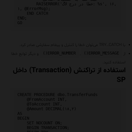
        RAISERROR('خطا در درج لاگ: %s', ۱۶, 
۱, @ErrorMsg);

    END CATCH

END;

با TRY…CATCH می‌توان خطا را کنترل و پیغام سفارشی صادر کرد.
ERROR_NUMBER()
ERROR_MESSAGE()
از
,
و دیگر توابع خطا
استفاده کنید.
استفاده از تراکنش (Transaction) داخل
SP
CREATE PROCEDURE dbo.TransferFunds

    @FromAccount INT,

    @ToAccount INT,

    @Amount DECIMAL(۱۸,۲)

AS

BEGIN

    SET NOCOUNT ON;

    BEGIN TRANSACTION;
