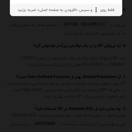
فقط روی
و سپس «افزودن به صفحه اصلی» ضربه بزنید
۴. بهترین روش برای جلوگیری از Parameter Sniffing چیست؟
OPTION (RECOMPILE)
می‌توان از
یا متغیر محلی که مقدار پارامتر
به آن تخصیص داده شود استفاده کرد.
۵. آیا می‌توان SP را در یک تراکنش بزرگ‌تر فراخوانی کرد؟
بله، SP می‌تواند داخل تراکنش مادر اجرا شود. در صورت CATCH
،COMMIT یا
ROLLBACK
همان تراکنش را تحت کنترل دارد.
۶. آیا Stored Procedure بهتر از User-Defined Function است؟
SP برای منطق پیچیده، مدیریت تراکنش و عملیات جانبی مناسب است،
در حالی که UDF محدود به بازگرداندن داده و بدون Side-Effect است.
برای عملیات تجاری بزرگ، SP انتخاب بهتری است.
۷. چه زمانی باید از Dynamic SQL در SP استفاده کرد؟
وقتی جدول یا ستون‌ها به صورت پویا تعیین می‌شوند، Dynamic SQL
QUOTENAME
امن و بهینه‌ترین گزینه است. استفاده از
و پارامترهای