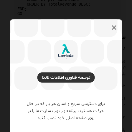
    ORDER BY TotalRevenue DESC;

END;

سؤالات متداول (FAQ)
۱. Stored Procedure و ویو چه تفاوتی دارند؟
ویو فقط کوئری SELECT ذخیره‌شده است و نمی‌تواند منطق پیچیده یا
تراکنش داشته باشد. SP می‌تواند چندین نوع دستور را در برگیرد و
پارامتر بپذیرد.
توسعه فناوری اطلاعات لاندا
۲. چگونه می‌توان خروجی جدولی از SP دریافت کرد؟
Simply SELECT داخل SP بنویسید. فراخواننده نتیجهٔ SELECT را
برای دسترسی سریع و آسان هر بار که در حال
دریافت می‌کند.
حرکت هستید، برنامه وب وب سایت ما را بر
روی صفحه اصلی خود نصب کنید
۳. آیا SP در Plan Cache ذخیره می‌شود؟
بله، پلان اجرایی Cached شده و در دفعات بعدی بهینه‌تر اجرا می‌شود.