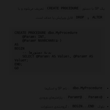
CREATE PROCEDURE
یک SP با دستور
تعریف می‌شود و با
DROP
ALTER
و
قابل ویرایش یا حذف است.
CREATE PROCEDURE dbo.MyProcedure

    @Param۱ INT,

    @Param۲ NVARCHAR(۵۰)

AS

BEGIN

    -- بدنهٔ دستورها

    SELECT @Param۱ AS Value۱, @Param۲ AS 
Value۲;

END;

dbo.MyProcedure
: نام SP و اسکیما
@Param۲
@Param۱
,
: پارامترهای ورودی
BEGIN...END
بلوک
: گروه‌بندی دستورات