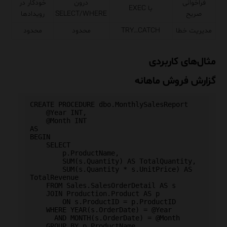
فراخوانی
درون
خودکار در
با EXEC
صریح
SELECT/WHERE
رویدادها
مدیریت خطا
TRY…CATCH
محدود
محدود
مثال‌های کاربردی
گزارش فروش ماهانه
CREATE PROCEDURE dbo.MonthlySalesReport

    @Year INT,

    @Month INT

AS

BEGIN

    SELECT 

        p.ProductName,

        SUM(s.Quantity) AS TotalQuantity,

        SUM(s.Quantity * s.UnitPrice) AS 
TotalRevenue

    FROM Sales.SalesOrderDetail AS s

    JOIN Production.Product AS p

        ON s.ProductID = p.ProductID

    WHERE YEAR(s.OrderDate) = @Year

      AND MONTH(s.OrderDate) = @Month

    GROUP BY p.ProductName
