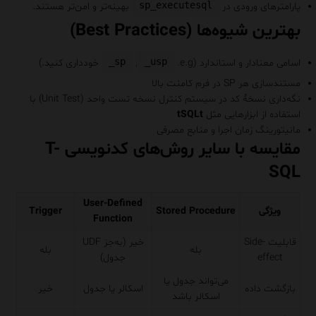
sp_executesql
پارامترهای ورودی در
بهینه‌تر و امن‌تر هستند.
بهترین شیوه‌ها (Best Practices)
sp_
usp_
اسامی معنادار و استاندارد (e.g.
,
خودداری کنید.)
مستندسازی هر SP در فرم کامنت بالا
نگه‌داری نسخهٔ کد در سیستم کنترل نسخه تست واحد (Unit Test) با
استفاده از ابزارهایی مثل
tSQLt
مانیتورینگ زمان اجرا و منابع مصرفی
مقایسه با سایر روش‌های کدنویسی T-
SQL
User-Defined
ویژگی
Stored Procedure
Trigger
Function
قابلیت Side-
خیر (به‌جز UDF
بله
بله
effect
جدول)
می‌تواند جدول یا
بازگشت داده
اسکالر یا جدول
خیر
اسکالر باشد