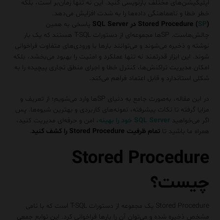
اپلیکیشن‌های مختلف بازنویسی کنید. این نه تنها زمان‌بر است، بلکه
خطر خطا و ناهماهنگی داده‌ها را به شدت افزایش می‌دهد.
) در SQL Server
SP
Stored Procedure (
پاسخی به همین
چالش‌هاست. SPها مجموعه‌ای از دستورات T-SQL هستند که یک بار
نوشته و ذخیره می‌شوند و می‌توانند بارها با ورودی‌های متفاوت فراخوانی
شوند. این ابزار قدرتمند نه تنها عملکرد و امنیت را بهبود می‌بخشد، بلکه
امکان مدیریت تراکنش‌ها، کنترل خطا و اجرای منطق تجاری پیچیده را به
شکلی استاندارد و قابل اعتماد فراهم می‌کند.
در این مقاله، به‌صورت جامع به دنیای SPها وارد می‌شویم؛ از تعریف و
مزایا گرفته تا نکات پیشرفته، نمونه‌های کاربردی و بهترین شیوه‌ها. پس
اگر می‌خواهید
SQL Server خود را بهینه
، امن و حرفه‌ای مدیریت کنید،
همراه ما باشید تا
تمام ظرفیت Stored Procedure را کشف کنید
.
Stored Procedure
چیست؟
Stored Procedure یک مجموعه از دستورات T-SQL است که با نامی
مشخص ذخیره شده و می‌توان آن را بارها فراخوانی کرد. این توابع جمعی