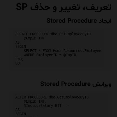
تعریف، تغییر و حذف SP
ایجاد Stored Procedure
CREATE PROCEDURE dbo.GetEmployeeByID

    @EmpID INT

AS

BEGIN

    SELECT * FROM HumanResources.Employee

    WHERE EmployeeID = @EmpID;

END;

ویرایش Stored Procedure
ALTER PROCEDURE dbo.GetEmployeeByID

    @EmpID INT,

    @IncludeSalary BIT = ۰

AS

BEGIN
