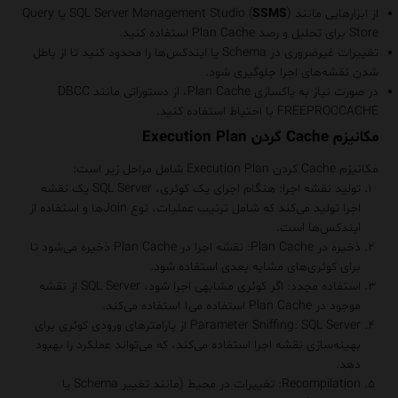
از ابزارهایی مانند
)
SSMS
SQL Server Management Studio (
یا
Query
Store
برای تحلیل و رصد Plan Cache استفاده کنید.
تغییرات غیرضروری در Schema یا ایندکس‌ها را محدود کنید تا از باطل
شدن نقشه‌های اجرا جلوگیری شود.
در صورت نیاز به پاکسازی Plan Cache، از دستوراتی مانند
DBCC
FREEPROCCACHE
با احتیاط استفاده کنید.
مکانیزم Cache کردن Execution Plan
مکانیزم Cache کردن Execution Plan شامل مراحل زیر است:
تولید نقشه اجرا
: هنگام اجرای یک کوئری، SQL Server یک نقشه
اجرا تولید می‌کند که شامل ترتیب عملیات، نوع Join‌ها و استفاده از
ایندکس‌ها است.
ذخیره در Plan Cache
: نقشه اجرا در Plan Cache ذخیره می‌شود تا
برای کوئری‌های مشابه بعدی استفاده شود.
استفاده مجدد
: اگر کوئری مشابهی اجرا شود، SQL Server از نقشه
موجود در Plan Cache استفاده می۱ استفاده می‌کند.
Parameter Sniffing
: SQL Server از پارامترهای ورودی کوئری برای
بهینه‌سازی نقشه اجرا استفاده می‌کند، که می‌تواند عملکرد را بهبود
دهد.
Recompilation
: تغییرات در محیط (مانند تغییر Schema یا