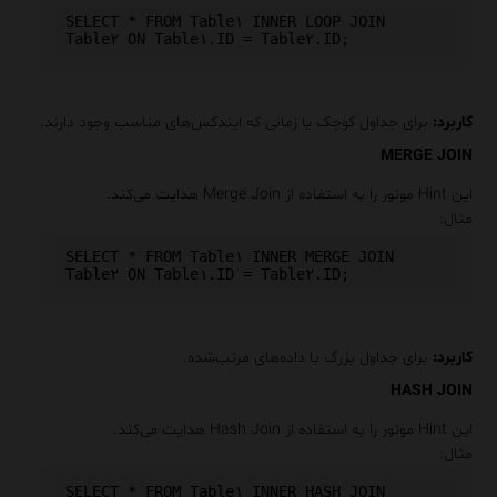
SELECT
*
FROM
 Table۱ 
INNER
LOOP
JOIN
Table۲ 
ON
 Table۱
.
ID 
=
 Table۲
.
ID
;
کاربرد
:
برای جداول کوچک یا زمانی که ایندکس‌های مناسب وجود دارند.
MERGE JOIN
این Hint موتور را به استفاده از
Merge Join
هدایت می‌کند.
مثال
:
SELECT
*
FROM
 Table۱ 
INNER
MERGE
JOIN
Table۲ 
ON
 Table۱
.
ID 
=
 Table۲
.
ID
;
کاربرد
:
برای جداول بزرگ با داده‌های مرتب‌شده.
HASH JOIN
این Hint موتور را به استفاده از
Hash Join
هدایت می‌کند.
مثال
:
SELECT
*
FROM
 Table۱ 
INNER
HASH
JOIN