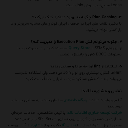
Loops سریع‌ترین روش Join است.
۳. Plan Caching چگونه به بهبود عملکرد کمک می‌کند؟
با ذخیره نقشه‌های اجرا در حافظه، اجرای کوئری‌های مشابه سریع‌تر و با
بار کمتر انجام می‌شود.
۴. چگونه می‌توانم کش Execution Plan را مدیریت کنم؟
از ابزارهای SSMS و
Query Store
استفاده کنید و در صورت نیاز با
دستورات DBCC کش را پاکسازی نمایید.
۵. استفاده از Hint‌ها چه مزایا و معایبی دارد؟
Hint‌ها کنترل بیشتری روی نوع Join می‌دهند ولی استفاده نادرست
می‌تواند باعث کاهش عملکرد شود، بنابراین حتماً تست کنید.
تماس و مشاوره با لاندا
آیا می‌خواهید عملکرد
پایگاه داده‌های
سازمان خود را به سطحی بی‌نظیر
برسانید؟
شرکت توسعه فناوری اطلاعات لاندا
با تیمی متخصص، خدمات حرفه‌ای
مشاوره، پیاده‌سازی و آموزش بهینه‌سازی SQL Server را ارائه می‌دهد.
همین امروز با کارشناسان ما
تماس
✆
بگیرید و از
مشاوره
رایگان بهره‌مند