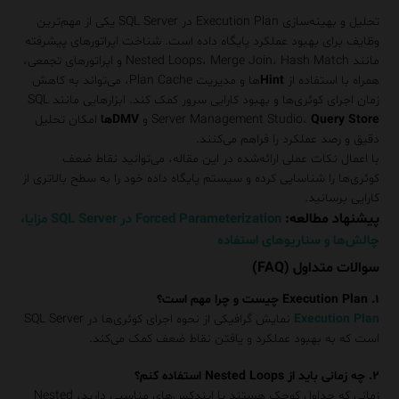
تحلیل و بهینه‌سازی
Execution Plan
در SQL Server یکی از مهم‌ترین
وظایف برای بهبود عملکرد پایگاه داده است. شناخت اپراتورهای پیشرفته
مانند Nested Loops، Merge Join، Hash Match و اپراتورهای تجمعی،
همراه با استفاده از
Hint‌
ها و مدیریت Plan Cache، می‌تواند به کاهش
زمان اجرای کوئری‌ها و بهبود کارایی سرور کمک کند. ابزارهایی مانند SQL
Query Store
Server Management Studio،
و
DMV‌ها
امکان تحلیل
دقیق و رصد عملکرد را فراهم می‌کنند.
با اعمال نکات عملی ارائه‌شده در این مقاله، می‌توانید نقاط ضعف
کوئری‌ها را شناسایی کرده و سیستم پایگاه داده خود را به سطح بالاتری از
کارایی برسانید.
پیشنهاد مطالعه:
Forced Parameterization در SQL Server مزایا،
چالش‌ها و سناریوهای استفاده
سوالات متداول (FAQ)
۱. Execution Plan چیست و چرا مهم است؟
Execution Plan
نمایش گرافیکی از نحوه اجرای کوئری‌ها در SQL Server
است که به بهبود عملکرد و یافتن نقاط ضعف کمک می‌کند.
۲. چه زمانی باید از Nested Loops استفاده کنم؟
زمانی که جداول کوچک هستند یا ایندکس‌های مناسبی دارید، Nested