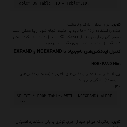
Table۲ 
ON
 Table۱
.
ID 
=
 Table۲
.
ID
;
کاربرد
:
برای جداول بزرگ و نامرتب.
هشدار
: استفاده از Hint‌ها باید با احتیاط انجام شود، زیرا ممکن است
تصمیم‌گیری‌های بهینه‌ساز SQL Server را مختل کرده و عملکرد را بدتر
کند. قبل از استفاده، تست‌های دقیق انجام دهید.
کنترل ایندکس‌های نام‌بنیاد با NOEXPAND و EXPAND
NOEXPAND Hint
این Hint از استفاده از ایندکس‌های نام‌بنیاد (مانند ایندکس‌های
نمایه‌شده) جلوگیری می‌کند.
مثال
:
SELECT
*
FROM
 Table۱ 
WITH
(
NOEXPAND
)
WHERE
.
.
.
;
کاربرد
:
زمانی که می‌خواهید از اجرای کوئری با پلن استاندارد اطمینان