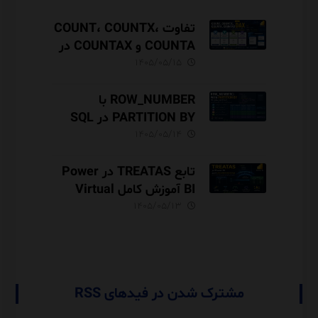
تفاوت COUNT، COUNTX،
COUNTA و COUNTAX در
DAX
۱۴۰۵/۰۵/۱۵
ROW_NUMBER با
PARTITION BY در SQL
Server آموزش کامل با مثال
۱۴۰۵/۰۵/۱۴
و نکات Performance
تابع TREATAS در Power
BI آموزش کامل Virtual
Relationship،
۱۴۰۵/۰۵/۱۳
Performance و مقایسه با
USERELATIONSHIP
مشترک شدن در فیدهای RSS