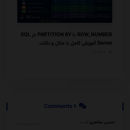
Database Engine Tuning Advisor (DTA) در
ROW_NUMBER با PARTITION BY در SQL
گوریتم
Server آموزش کامل با مثال و نکات
معماری INSERTED و Audit Trail
Performance
SQL Server
rver
۶ Comments
حسین مظاهری
گفت:
۱۴۰۴/۰۲/۱۰ در ۱۵:۳۶