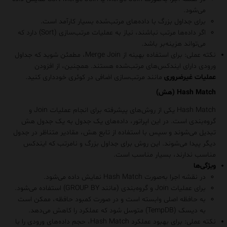
می‌شود.
برای جداول بزرگ با داده‌های مرتب‌شده بسیار کارآمد است.
اگر داده‌ها مرتب نباشند، نیاز به عملیات مرتب‌سازی (Sort) دارد که
می‌تواند هزینه‌بر باشد.
نکته عملی
: برای استفاده بهینه از Merge Join، مطمئن شوید که جداول
ورودی دارای ایندکس‌های مرتب‌شده هستند. همچنین، از افزودن
عملیات غیرضروری
مانند مرتب‌سازی اضافی در کوئری خودداری کنید.
Hash Match (هش)
Hash Match
یکی از روش‌های پیشرفته برای انجام عملیات Join و
گروه‌بندی است. در این اپراتور، داده‌های یک جدول به یک جدول هش
تبدیل می‌شوند و سپس با استفاده از تابع هش، مقادیر متناظر در جدول
دیگر پیدا می‌شوند. این روش برای جداول بزرگ و نامرتب که ایندکس
مناسب ندارند، بسیار مناسب است.
ویژگی‌ها
در نقشه اجرا به‌صورت
Hash Match
نمایش داده می‌شود.
برای عملیات Join و گروه‌بندی (مانند
GROUP BY
) استفاده می‌شود.
به حافظه اصلی وابسته است و در صورت کمبود حافظه، ممکن است
به دیسک (TempDB) متوسل شود که عملکرد را کاهش می‌دهد.
نکته عملی
: برای بهبود عملکرد Hash Match، حجم داده‌های ورودی را با