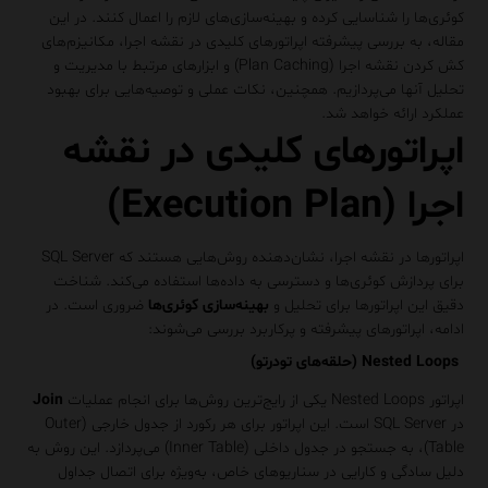
کوئری‌ها را شناسایی کرده و بهینه‌سازی‌های لازم را اعمال کنند. در این
مقاله، به بررسی پیشرفته اپراتورهای کلیدی در نقشه اجرا، مکانیزم‌های
کش کردن نقشه اجرا (Plan Caching) و ابزارهای مرتبط با مدیریت و
تحلیل آنها می‌پردازیم. همچنین، نکات عملی و توصیه‌هایی برای بهبود
عملکرد ارائه خواهد شد.
اپراتورهای کلیدی در نقشه
اجرا (Execution Plan)
اپراتورها در نقشه اجرا، نشان‌دهنده روش‌هایی هستند که SQL Server
برای پردازش کوئری‌ها و دسترسی به داده‌ها استفاده می‌کند. شناخت
دقیق این اپراتورها برای تحلیل و
بهینه‌سازی کوئری‌ها
ضروری است. در
ادامه، اپراتورهای پیشرفته و پرکاربرد بررسی می‌شوند:
Nested Loops (حلقه‌های تودرتو)
اپراتور
Nested Loops
یکی از رایج‌ترین روش‌ها برای انجام عملیات
Join
در SQL Server است. این اپراتور برای هر رکورد از جدول خارجی (Outer
Table)، به جستجو در جدول داخلی (Inner Table) می‌پردازد. این روش به
دلیل سادگی و کارایی در سناریوهای خاص، به‌ویژه برای اتصال جداول