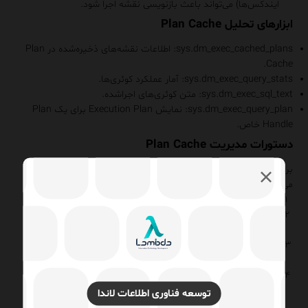
ایندکس‌ها) می‌تواند باعث بازنویسی نقشه اجرا شود.
ابزارهای تحلیل Plan Cache
sys.dm_exec_cached_plans
: اطلاعات نقشه‌های ذخیره‌شده در Plan
Cache.
sys.dm_exec_query_stats
: آمار عملکرد کوئری‌ها.
sys.dm_exec_sql_text
: متن کوئری‌های اجرا‌شده.
sys.dm_exec_query_plan
: نمایش
Execution Plan
برای یک Plan
Handle خاص.
دستورات مدیریت Plan Cache
برای کنترل و مدیریت Plan Cache، SQL Server دستورات زیر را ارائه
می‌دهد:
DBCC FREEPROCCACHE
: کل Plan Cache را پاک می‌کند.
DBCC FREEPROCCACHE (plan_handle)
: یک
Execution Plan
خاص را حذف می‌کند.
DBCC FREESYSTEMCACHE
: بخشی از Plan Cache (مانند SQL
Plans) را پاک می‌کند.
ALTER DATABASE SCOPED CONFIGURATION CLEAR
PROCEDURE_CACHE
: Plan Cache یک دیتابیس خاص را پاک
توسعه فناوری اطلاعات لاندا
می‌کند.