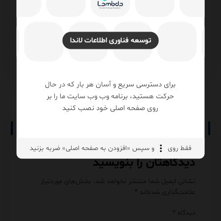
Database Engine Tuning Advisor (DTA) در
ROW_NUMBER با PARTITION BY در SQL
گوریتم
Server آموزش کامل با مثال و نکات
معماری INSERTED و Audit Trail
Performance
rver
SQL Server
توسعه فناوری اطلاعات لاندا
برای دسترسی سریع و آسان هر بار که در حال
حرکت هستید، برنامه وب وب سایت ما را بر
روی صفحه اصلی خود نصب کنید
No comment
فقط روی
و سپس «افزودن به صفحه اصلی» ضربه بزنید
دیدگاهتان را بنویسید
نشانی ایمیل شما منتشر نخواهد شد.
بخش‌های موردنیاز
علامت‌گذاری شده‌اند
*
دیدگاه
*