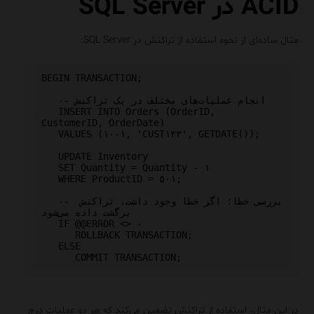
ACID در SQL Server
مثال ساده‌ای از نحوه استفاده از تراکنش در SQL Server:
BEGIN TRANSACTION;

   -- انجام عملیات‌های مختلف در یک تراکنش

   INSERT INTO Orders (OrderID, 
CustomerID, OrderDate) 

   VALUES (۱۰۰۱, 'CUST۱۲۳', GETDATE());

   UPDATE Inventory 

   SET Quantity = Quantity - ۱ 

   WHERE ProductID = ۵۰۱;

   -- بررسی خطا؛ اگر خطا وجود داشت، تراکنش 
برگشت داده می‌شود

   IF @@ERROR <> ۰

      ROLLBACK TRANSACTION;

   ELSE

در این مثال، استفاده از تراکنش تضمین می‌کند که هر دو عملیات درج