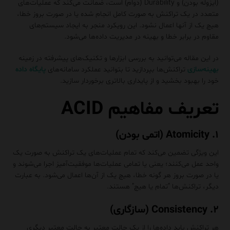
(ایزوله بودن) و Durability (دوام) است، ضمانت می‌کند که عملیات‌های
متعدد در یک تراکنش به صورت کامل انجام شده یا در صورت بروز خطا،
هیچ یک از آنها اعمال نشود. این رویکرد منجر به ایجاد سیستم‌های
مقاوم در برابر خطا و بهینه در مدیریت داده‌ها می‌شود.
در این مقاله می‌توانید به بررسی ابزارها و تکنیک‌های پیشرفته در زمینه
بهینه‌سازی
تراکنش‌ها بپردازید تا بتوانید عملکرد سامانه‌های
پایگاه داده
خود را بهبود بخشید و از پایداری بالاتری برخوردار سازید.
تعریف مفاهیم ACID
۱. Atomicity (اتمی بودن)
این ویژگی تضمین می‌کند که تمام عملیات‌های یک تراکنش به صورت یک
واحد عمل می‌کنند؛ یعنی یا تمامی عملیات‌ها موفقیت‌آمیز اجرا می‌شوند و
یا در صورت بروز هر گونه خطا، هیچ یک از آن‌ها اعمال می‌شود. به عبارت
دیگر، تراکنش‌ها “تمام یا هیچ” هستند.
۲. Consistency (سازگاری)
هر تراکنش باید داده‌ها را از یک حالت معتبر به حالت معتبر دیگری