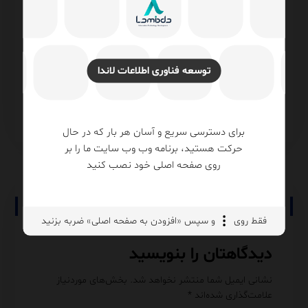
Database Engine Tuning Advisor (DTA) در
ROW_NUMBER با PARTITION BY در SQL
گوریتم
Server آموزش کامل با مثال و نکات
معماری INSERTED و Audit Trail
توسعه فناوری اطلاعات لاندا
Performance
rver
SQL Server
برای دسترسی سریع و آسان هر بار که در حال
حرکت هستید، برنامه وب وب سایت ما را بر
روی صفحه اصلی خود نصب کنید
No comment
فقط روی
و سپس «افزودن به صفحه اصلی» ضربه بزنید
دیدگاهتان را بنویسید
نشانی ایمیل شما منتشر نخواهد شد.
بخش‌های موردنیاز
علامت‌گذاری شده‌اند
*