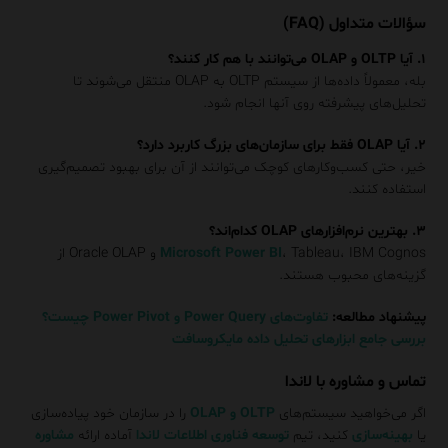
سؤالات متداول (FAQ)
۱. آیا OLTP و OLAP می‌توانند با هم کار کنند؟
بله، معمولاً داده‌ها از سیستم OLTP به OLAP منتقل می‌شوند تا
تحلیل‌های پیشرفته روی آنها انجام شود.
۲. آیا OLAP فقط برای سازمان‌های بزرگ کاربرد دارد؟
خیر، حتی کسب‌وکارهای کوچک می‌توانند از آن برای بهبود تصمیم‌گیری
استفاده کنند.
۳. بهترین نرم‌افزارهای OLAP کدام‌اند؟
Microsoft Power BI
، Tableau، IBM Cognos و Oracle OLAP از
گزینه‌های محبوب هستند.
پیشنهاد مطالعه:
تفاوت‌های Power Query و Power Pivot چیست؟
بررسی جامع ابزارهای تحلیل داده مایکروسافت
تماس و مشاوره با لاندا
اگر می‌خواهید سیستم‌های
OLTP و OLAP
را در سازمان خود پیاده‌سازی
یا
بهینه‌سازی
کنید، تیم
توسعه فناوری اطلاعات لاندا
آماده ارائه
مشاوره