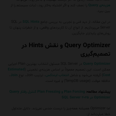
هزینه‌ی Query
را نصف کند و اگر اشتباه به‌کار رود، ثبات سیستم را از
بین ببرد.
در این مقاله، از دید فنی و تجربی به بررسی جامع
SQL Hints
در SQL
Server می‌پردازیم. از انواع آن تا کاربردهای واقعی، و از خطرات پنهان تا
روش‌های پایدارتر جایگزین.
Query Optimizer و نقش Hints در
تصمیم‌گیری
Query Optimizer
در SQL Server مسئول انتخاب بهترین Plan اجرایی
ممکن است. این تصمیم معمولاً بر اساس هزینه‌ی تخمینی (
Estimated
Cost
) گرفته می‌شود و شامل
انتخاب ایندکس
، ترتیب Join، نوع
Join
،
حافظه‌ موقت (TempDB usage) و غیره است.
پیشنهاد مطالعه:
Plan Forcing و Plan Freezing کنترل رفتار Query
Optimizer در SQL Server ۲۰۲۵
اما Optimizer همیشه همه‌چیز را درست حدس نمی‌زند. دلایل متداول
خطا عبارت‌اند از: