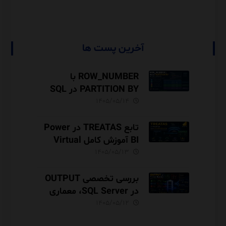
آخرین پست ها
ROW_NUMBER با
PARTITION BY در SQL
Server آموزش کامل با مثال
۱۴۰۵/۰۵/۱۴
و نکات Performance
تابع TREATAS در Power
BI آموزش کامل Virtual
Relationship،
۱۴۰۵/۰۵/۱۳
Performance و مقایسه با
USERELATIONSHIP
بررسی تخصصی OUTPUT
در SQL Server، معماری
INSERTED و DELETED،
۱۴۰۵/۰۵/۱۲
Audit Trail