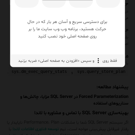
۳. آیا Hints در View یا Function هم عمل می‌کنند؟
در View بله، اما در Functionها (به‌ویژه Scalar) معمولاً نادیده گرفته
می‌شوند.
برای دسترسی سریع و آسان هر بار که در حال
حرکت هستید، برنامه وب وب سایت ما را بر
۴. آیا می‌توان Hints را در Plan Guide اعمال کرد؟
روی صفحه اصلی خود نصب کنید
بله، Plan Guide بهترین روش برای اعمال Hints بدون تغییر Query
اصلی است.
۵. چگونه بفهمیم چه Hintهایی فعال‌اند؟
فقط روی
و سپس «افزودن به صفحه اصلی» ضربه بزنید
با اجرای Plan واقعی (Actual Execution Plan) یا DMVهایی مانند
sys.dm_exec_query_stats
sys.query_store_plan
و
.
پیشنهاد مطالعه:
Forced Parameterization در SQL Server مزایا، چالش‌ها و
سناریوهای استفاده
بهینه‌سازی SQL Server با تماس و مشاوره با لاندا
اگر سیستم SQL Server شما با مشکلات Performance، Plan ناپایدار یا
رفتار غیرقابل پیش‌بینی مواجه است، تیم
توسعه فناوری اطلاعات لاندا
با