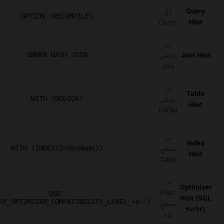
Query
کل
OPTION (RECOMPILE)
Query
Hint
در
INNER HASH JOIN
Join Hint
بخش
Join
در
Table
WITH (NOLOCK)
بخش
Hint
FROM
در
Index
WITH (INDEX(IndexName))
سطح
Hint
Table
در
Optimizer
Plan
USE 
Hint (
SQL
RY_OPTIMIZER_COMPATIBILITY_LEVEL_۱۵۰')
سطح
۲۰۱۹+
)
بالا