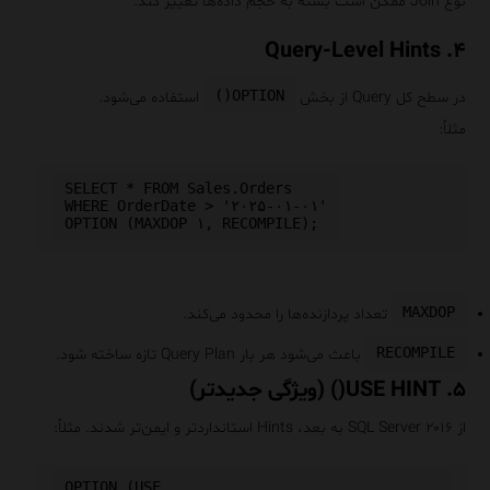
نوع Join ممکن است بسته به حجم داده‌ها تغییر کند.
۴. Query-Level Hints
OPTION()
در سطح کل Query از بخش
استفاده می‌شود.
مثلاً:
SELECT * FROM Sales.Orders

WHERE OrderDate > '۲۰۲۵-۰۱-۰۱'

MAXDOP
تعداد پردازنده‌ها را محدود می‌کند.
RECOMPILE
باعث می‌شود هر بار Query Plan تازه ساخته شود.
۵. USE HINT() (ویژگی جدیدتر)
از SQL Server ۲۰۱۶ به بعد، Hints استانداردتر و ایمن‌تر شدند. مثلاً:
OPTION (USE 