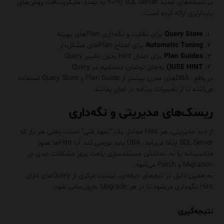
در نسخه‌های جدید SQL Server (۲۰۱۹ به بعد)، مایکروسافت روش‌های
پایدارتری ارائه کرده است:
Query Store
برای نظارت و نگه‌داری Planهای بهینه
Automatic Tuning
برای اصلاح Planهای مشکل‌دار
Plan Guides
برای اعمال Hint بدون تغییر Query
USE HINT()
به‌جای نوشتن مستقیم در Query
در واقع، DBAهای مدرن بیشتر از Plan Guide و Query Store استفاده
می‌کنند تا از تغییرات برنامه در امان بمانند.
ریسک‌های مدیریتی و نگه‌داری
از دید مدیریتی، هر Hint معادل یک “تعهد فنی” است، یعنی هر بار که
SQL Server ارتقا می‌یابد، DBA باید بررسی کند آیا Hintها هنوز
مناسب‌اند یا نه. نداشتن مستندسازی باعث بروز مشکلات جدی در
Migration و Patch می‌شود.
به همین دلیل در تیم‌های حرفه‌ای، لیست مرکزی از Queryهای دارای
Hint نگهداری می‌شود تا در هر Upgrade به‌روزرسانی شود.
نتیجه‌گیری