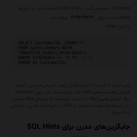
Optimizer تصمیم می‌گیرد از Index Scan استفاده کند، در حالی‌که
OrderDate
Index مناسب برای
وجود دارد.
با اجبار Index:
SELECT CustomerID, COUNT(*) 

FROM Sales.Orders WITH 
(INDEX(IX_Orders_OrderDate))

WHERE OrderDate >= '۲۰۲۴-۰۱-۰۱'

زمان اجرا از ۷ ثانیه به ۲ ثانیه کاهش یافت. اما پس از مدتی، داده‌ها
افزایش یافتند و همان Hint باعث کندی مجدد شد، چون Optimizer
دیگر اجازه‌ی تغییر Plan را نداشت. اینجاست که تجربه‌ی DBA اهمیت
دارد: استفاده‌ی موقت و مستند از Hint، تا زمان اصلاح آماری یا بازسازی
ایندکس‌ها.
جایگزین‌های مدرن برای SQL Hints