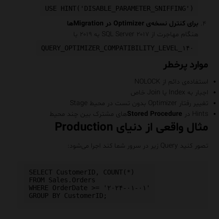
USE HINT('DISABLE_PARAMETER_SNIFFING')
برای کنترل نسخه‌ی Optimizer در Migrationها
هنگام مهاجرت از SQL Server ۲۰۱۷ به ۲۰۱۹ با
QUERY_OPTIMIZER_COMPATIBILITY_LEVEL_۱۴۰
موارد پرخطر
استفاده‌ی دائم از NOLOCK
اجبار به Index یا Join خاص
تغییر رفتار Optimizer بدون تست در محیط Stage
Hints در
Stored Procedure
های مشترک بین چند محیط
مثال واقعی از دنیای Production
تصور کنید Query زیر در سرور شما کند اجرا می‌شود:
SELECT CustomerID, COUNT(*) 

FROM Sales.Orders

WHERE OrderDate >= '۲۰۲۴-۰۱-۰۱'
