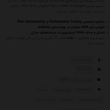
تجربه‌ی پیاده‌سازی پروژه‌های Enterprise می‌تواند به شما کمک کند تا با
تنظیم صحیح Query Plans، Index Strategies و SQL Hints، عملکرد
دیتابیس خود را به حداکثر برسانید.
مشاوره تخصصی Performance Tuning و Plan Optimization
آموزش تیم DBA سازمان در بهینه‌سازی Queryها
تحلیل و حذف Hints غیرضروری در سیستم‌های حیاتی
برای شروع همکاری، با
لاندا
تماس
✆
بگیرید و ارزیابی فنی اولیه را رایگان
دریافت کنید.
روزبه امیرعصامی
۱۴۰۴/۰۸/۰۶
مدیریت پایگاه‌داده (DBA)
SQL Server
اسکیوال سرور
ایندکس
بهینه سازی کوئری
پایگاه داده
طراحی دیتابیس