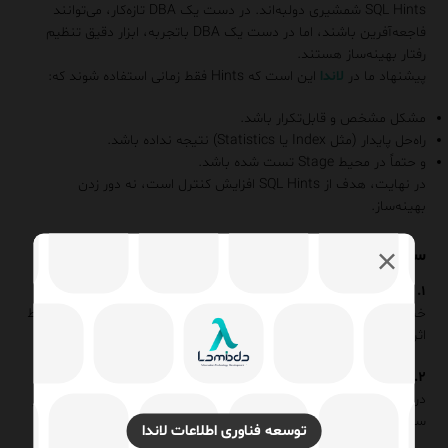
SQL Hints شمشیری دولبه‌اند. در دست یک DBA تازه‌کار، می‌توانند
فاجعه‌آفرین باشند، اما در دست یک DBA باتجربه، ابزار دقیق تنظیم
رفتار بهینه‌ساز هستند.
پیشنهاد ما در
لاندا
این است که Hints فقط زمانی استفاده شوند که:
مشکل مشخص و قابل‌تکرار باشد.
راه‌حل پایدار (مثل Index یا Statistics) نتیجه نداده باشد.
و حتماً در محیط Stage تست شده باشد.
در نهایت، هدف از SQL Hints افزایش کنترل است، نه دور زدن
بهینه‌ساز.
سوالات متداول (FAQ)
۱. آیا SQL Hints همیشه مؤثر هستند؟
خیر، اگر مشکل از آمار (Statistics) یا ساختار ایندکس باشد، Hints فقط
اثر موقتی دارند.
۲. چه زمانی نباید از NOLOCK استفاده کرد؟
در تراکنش‌های مالی، گزارش‌های حساس یا زمانی که دقت داده مهم‌تر از
سرعت است.
توسعه فناوری اطلاعات لاندا