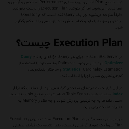
درک صحیح Plan اجرایی، بهینه‌سازی Performance به حدس و آزمون و
خطا تبدیل می‌شود. اما اگر بتوانید Execution Plan را درست بخوانید،
دقیقاً متوجه می‌شوید چرا یک Query کند است، کدام Operator
بیشترین هزینه را دارد و کدام بخش باید بازنویسی یا ایندکس‌گذاری
شود.
Execution Plan چیست؟
در SQL Server، هنگام اجرای هر Query، مؤلفه‌ای به نام
Query
Optimizer
وارد عمل می‌شود. Optimizer وظیفه دارد با استفاده از
Statistics
، Cardinality Estimation و ساختار ایندکس‌ها،
کم‌هزینه‌ترین مسیر اجرا را انتخاب کند.
در این فرآیند، تصمیم‌های متعددی گرفته می‌شود. از جمله اینکه آیا از
Index
استفاده شود یا Table Scan انجام شود، چه نوع Join مناسب‌تر
است، داده‌ها به چه ترتیبی پردازش شوند و چه مقدار Memory به
عملیات‌ها تخصیص یابد.
خروجی این تصمیم‌گیری‌ها Execution Plan است؛ بنابراین Execution
Plan صرفاً یک نمودار گرافیکی نیست، بلکه نتیجه یک فرآیند تحلیلی