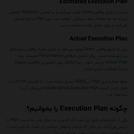
Estimated Execution Plan
پیش از اجرای واقعی Query تولید می‌شود و بر اساس Statistics تخمین
می‌زند که چه تعداد ردیف پردازش خواهد شد. این Plan منابع مصرف
نمی‌کند و برای تحلیل اولیه مناسب است.
Actual Execution Plan
پس از اجرای واقعی Query تولید می‌شود و شامل تعداد واقعی ردیف‌های
پردازش‌شده است. برای تحلیل حرفه‌ای Performance همیشه باید
Actual Plan
بررسی شود، زیرا اختلاف بین تخمین و واقعیت معمولاً
منشأ مشکلات جدی است.
نحوه فعال‌سازی Plan در SSMS بسیار ساده است. با فشردن Ctrl+M یا
فعال کردن گزینه Include Actual Execution Plan می‌توان آن را
مشاهده کرد.
چگونه Execution Plan را بخوانیم؟
یکی از اشتباهات رایج این است که کاربران به شکل چپ به راست Plan را
بررسی می‌کنند. در حالی که ترتیب منطقی خواندن از راست به چپ است،
زیرا عملیات سمت راست زودتر اجرا می‌شوند.