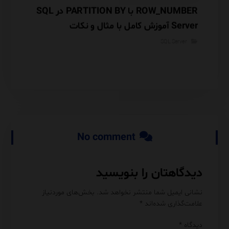
Database Engine Tuning Advisor (DTA) در
ROW_NUMBER با PARTITION BY در SQL
گوریتم
Server آموزش کامل با مثال و نکات
معماری INSERTED و Audit Trail
Performance
rver
SQL Server
No comment
دیدگاهتان را بنویسید
نشانی ایمیل شما منتشر نخواهد شد.
بخش‌های موردنیاز
علامت‌گذاری شده‌اند
*
دیدگاه
*