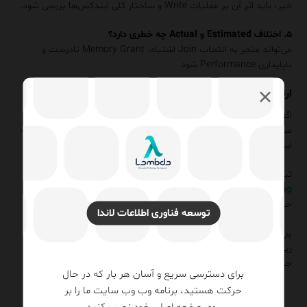
خیر، باید اثر آن بر عملیات Write و ساختار کلی ایندکس‌ها بررسی شود.
۵. اختلاف Estimated و Actual چه خطری دارد؟
می‌تواند منجر به انتخاب Join اشتباه، Memory Grant نادرست و
ناپایداری Performance شود.
ارتقای مهارت تحلیل Performance در سازمان شما
اگر در سازمان شما Queryها کند اجرا می‌شوند، Scanهای غیرمنتظره
مشاهده می‌شود یا تیم فنی در خواندن Execution Plan با چالش مواجه
است، زمان آن رسیده که تحلیل Performance را ساختارمند کنید.
تیم تخصصی
لاندا
با اجرای کارگاه‌های عملی Execution Plan و
Performance Tuning
، مهارت تیم شما را از سطح تئوری به تحلیل
حرفه‌ای و تصمیم‌سازی داده‌محور ارتقا می‌دهد.
توسعه فناوری اطلاعات لاندا
برای دریافت مشاوره تخصصی و طراحی مسیر آموزشی متناسب با
زیرساخت سازمانی خود، با کارشناسان
لاندا
تماس
✆
بگیرید و یک گام
جدی به سمت SQL Server پایدار و مقیاس‌پذیر بردارید.
برای دسترسی سریع و آسان هر بار که در حال
حرکت هستید، برنامه وب وب سایت ما را بر
روی صفحه اصلی خود نصب کنید