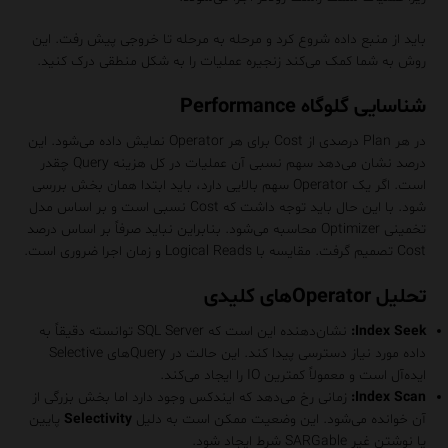
باید از منبع داده شروع کرد و مرحله به مرحله تا خروجی پیش رفت. این
روش به شما کمک می‌کند زنجیره عملیات را به شکل منطقی درک کنید.
شناسایی گلوگاه Performance
در هر Plan درصدی از Cost برای هر Operator نمایش داده می‌شود. این
درصد نشان می‌دهد سهم نسبی آن عملیات در کل هزینه Query چقدر
است. اگر یک Operator سهم بالایی دارد، باید ابتدا همان بخش بررسی
شود. با این حال باید توجه داشت که Cost نسبی است و بر اساس مدل
تخمینی Optimizer محاسبه می‌شود. بنابراین نباید صرفاً بر اساس درصد
Cost تصمیم گرفت. مقایسه با Logical Reads و زمان اجرا ضروری است.
تحلیل Operatorهای کلیدی
Index Seek:
نشان‌دهنده این است که SQL Server توانسته دقیقاً به
داده مورد نیاز دسترسی پیدا کند. این حالت در Queryهای Selective
ایده‌آل است و معمولاً کمترین IO را ایجاد می‌کند.
Index Scan:
زمانی رخ می‌دهد که ایندکس وجود دارد اما بخش بزرگی از
آن خوانده می‌شود. این وضعیت ممکن است به دلیل
Selectivity
پایین
یا نوشتن غیر SARGable شرط ایجاد شود.