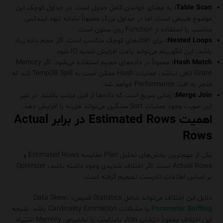
Table Scan:
به معنای خواندن کامل جدول است. در جداول کوچک این
موضوع طبیعی است، اما در جداول بزرگ معمولاً نشانه نبود ایندکس
مناسب یا استفاده از Function روی ستون است.
Nested Loops:
برای Joinهای کوچک مناسب است. اگر حجم داده زیاد
باشد، این الگوریتم می‌تواند باعث افزایش شدید IO شود.
Hash Match:
معمولاً در داده‌های حجیم استفاده می‌شود. اگر Memory
Grant کافی نباشد، عملیات Hash ممکن است به TempDB Spill کند که
منجر به افت Performance خواهد شد.
Merge Join:
زمانی سریع است که داده‌ها از قبل مرتب باشند. در غیر
این صورت وجود عملیات Sort سنگین می‌تواند هزینه را افزایش دهد.
اهمیت Estimated Rows در برابر Actual
Rows
یکی از مهم‌ترین بخش‌های تحلیل Plan مقایسه Estimated Rows و
Actual Rows است. اگر اختلاف شدیدی وجود داشته باشد، Optimizer
بر اساس اطلاعات نادرست تصمیم گرفته است.
دلایل این اختلاف می‌تواند شامل Statistics قدیمی، Data Skew،
Parameter Sniffing
یا مشکلات Cardinality Estimation باشد. نتیجه
این اختلاف معمولاً انتخاب Join نامناسب یا تخصیص Memory اشتباه