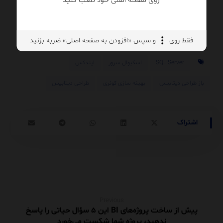
روزبه امیرعصامی
۱۴۰۴/۱۲/۰۷
فقط روی
و سپس «افزودن به صفحه اصلی» ضربه بزنید
مدیریت پایگاه‌داده (DBA)
SQL Server
اسکیوال سرور
ایندکس
باز طراحی دیتابیس
بهینه سازی کوئری
طراحی دیتابیس
Previous
پیش از ساخت پروژه‌های BI این ۵ سؤال حیاتی را پاسخ
ندهید، پروژه شما شکست می‌خورد