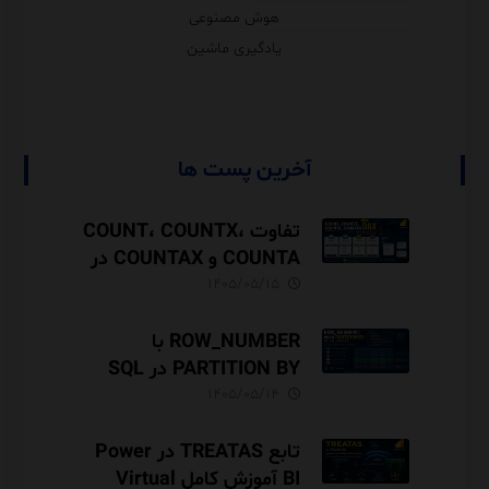
هوش مصنوعی
یادگیری ماشین
آخرین پست ها
تفاوت COUNT، COUNTX،
COUNTA و COUNTAX در
DAX
۱۴۰۵/۰۵/۱۵
ROW_NUMBER با
PARTITION BY در SQL
Server آموزش کامل با مثال
۱۴۰۵/۰۵/۱۴
و نکات Performance
تابع TREATAS در Power
BI آموزش کامل Virtual