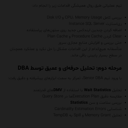
تیم عملیاتی طبق روال همیشگی اقدامات زیر را انجام داد:
بررسی کامل CPU، Memory Usage و Disk I/O
ری‌استارت Instance SQL Server
اضافه کردن چندین ایندکس جدید روی ستون‌های پراستفاده
Clear کردن Procedure Cache و Plan Cache
حتی بررسی و افزایش منابع مجازی سرور
متأسفانه هیچ‌کدام از این اقدامات مشکل را حل نکرد و عملکرد همچنان
در سطح بسیار پایینی باقی ماند.
مرحله دوم: تحلیل حرفه‌ای و عمیق توسط DBA
با ورود تیم Senior DBA، تمرکز به سمت ابزارهای پیشرفته و دقیق رفت:
تحلیل
Wait Statistics
با استفاده از
DMV
های قدرتمند
مقایسه دقیق Execution Planها در Query Store
بررسی سلامت و سن
Statistics
شناسایی Cardinality Estimation Errors
تحلیل Memory Grant و Spill به TempDB