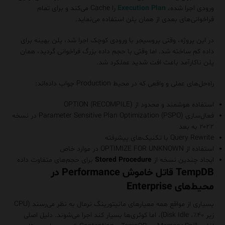
ورودی اجرا شده،
Execution Plan
را Cache می‌کند و برای تمام
فراخوانی‌های بعدی از همان پلن استفاده می‌نماید.
در این پروژه، وقتی پروسیجر با ورودی کوچک اجرا شد، پلن بهینه برای
داده کم ساخته شد. اما وقتی با حجم داده بزرگ فراخوانی گردید، همان
پلن ناکارآمد باعث افت شدید عملکرد شد.
راه‌حل‌های عملی و واقعی که در محیط Production جواب داده‌اند:
استفاده هوشمند و محدود از OPTION (RECOMPILE)
فعال‌سازی Parameter Sensitive Plan Optimization (PSPO) در نسخه
۲۰۲۲ به بعد
Query Rewrite با تکنیک‌های پیشرفته
استفاده از OPTIMIZE FOR UNKNOWN در موارد خاص
ایجاد چندین نسخه از
Stored Procedure
برای حجم‌های متفاوت داده
TempDB قاتل خاموش Performance در
محیط‌های Enterprise
بسیاری از مواقع همه معیارهای مانیتورینگ نرمال به نظر می‌رسند (CPU
زیر ۴۰٪، Disk Idle)، اما کوئری‌ها بسیار کند اجرا می‌شوند. دلیل اصلی