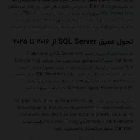
در محیط‌های Enterprise، به بررسی دقیق دلایل فنی این رفتار غیرمنتظره
SQL Server ۲۰۲۵
می‌پردازیم. همچنین نشان می‌دهیم که DBAهای
مدرن چگونه باید از حالت سنتی «آتش‌نشان مشکلات» به «مهندس
رفتار سیستم» ارتقا پیدا کنند تا بتوانند با این دنیای جدید کنار بیایند.
تحول عمیق SQL Server از ۲۰۱۶ تا ۲۰۲۵
در
نسخه‌های قدیمی‌تر
مانند SQL Server ۲۰۱۲ و ۲۰۱۶، Query
Optimizer نسبتاً ثابت و قابل پیش‌بینی عمل می‌کرد. اگر Execution
Plan مناسبی برای یک کوئری ساخته می‌شد، معمولاً ماه‌ها یا حتی
سال‌ها بدون تغییر باقی می‌ماند. اما از SQL Server ۲۰۱۷ و به‌خصوص از
نسخه ۲۰۱۹ به بعد، مایکروسافت با معرفی مجموعه ویژگی‌های
Intelligent Query Processing (IQP) تحولی اساسی ایجاد کرد.
ویژگی‌های مهمی مانند Adaptive Join، Memory Grant Feedback،
Batch Mode on Rowstore، Degree of Parallelism Feedback،
Parameter Sensitive Plan Optimization (PSPO)، Cardinality
Estimation improvements و Automatic Tuning باعث شدند
Optimizer بسیار هوشمندتر و تطبیقی‌تر شود.