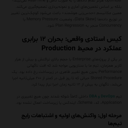
Optimizer هرگز تمام داده‌ها را به صورت کامل و Real-Time نمی‌بیند؛
بلکه بر اساس تخمین‌های آماری و نمونه‌برداری تصمیم‌گیری می‌کند.
همین مکانیسم «حدس‌زنی هوشمند» باعث می‌شود کوچک‌ترین تغییر
در توزیع داده‌ها (Data Skew)، وضعیت Memory Pressure یا
Concurrency منجر به Plan Regression شود.
کیس استادی واقعی: بحران ۱۲ برابری
عملکرد در محیط Production
در یکی از پروژه‌های Enterprise با حجم بالای تراکنش و بیش از هزار
کاربر همزمان، تیم ما با سناریویی مواجه شد که افت ناگهانی
Performance بدون هیچ تغییر ظاهری در زیرساخت رخ داده بود. یک
Stored Procedure حیاتی که تا روز قبل در کمتر از ۲۰۰ میلی‌ثانیه اجرا
می‌شد، ناگهان به بیش از ۱۲ ثانیه زمان اجرا نیاز پیدا کرد.
تیم
DevOps و DBA
داخلی کاملاً شوکه شدند چون هیچ تغییری در
Application، کد، Schema، ایندکس یا زیرساخت اعمال نشده بود.
مرحله اول: واکنش‌های اولیه و اشتباهات رایج
تیم‌ها