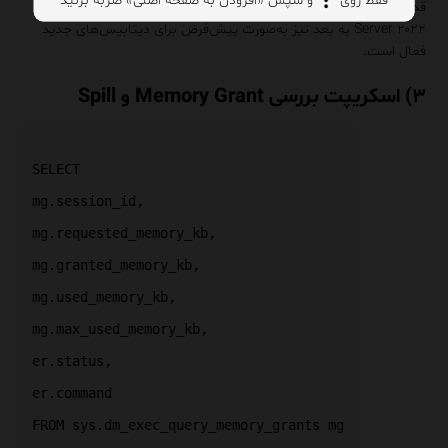
قدیمی و جدید و شناسایی Plan Regression محسوب می‌شود. از SQL
Server ۲۰۲۲ به بعد نیز به‌صورت پیش‌فرض برای دیتابیس‌های جدید
فعال است.
۳) اسکریپت بررسی Memory Grant و Spill
SELECT
mg.session_id,
mg.requested_memory_kb,
mg.granted_memory_kb,
mg.used_memory_kb,
mg.max_used_memory_kb,
er.status,
er.command
FROM sys.dm_exec_query_memory_grants mg