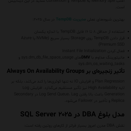
اغلب Memory Spill به TempDB و Contention شدید در این دیتابیس
است.
بهترین شیوه‌های عملی
مدیریت TempDB
در سال ۲۰۲۵:
استفاده از حداقل ۸ تا ۱۶ فایل TempDB با اندازه یکسان
قرار دادن TempDB روی Storage بسیار سریع (NVMe یا Azure
Premium SSD)
فعال کردن Instant File Initialization
مانیتورینگ مداوم با
DMV
های sys.dm_db_file_space_usage و
sys.dm_os_waiting_tasks
تأثیر زنجیره‌ای بر Always On Availability Groups
Plan Regression و افزایش IO نه تنها کوئری‌ها را کند می‌کند، بلکه بر
لایه High Availability نیز تأثیر مستقیم می‌گذارد. افزایش Log
Generation باعث بالا رفتن Log Send Queue، Lag در Secondary
Replica و تأخیر در Failover می‌شود.
مدل بلوغ DBA در SQL Server ۲۰۲۵
نقش DBA مدرن امروز بسیار فراتر از کارهای روتین رفته است: