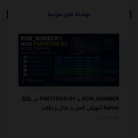
نوشته های مرتبط
Database Engine Tuning Advisor (DTA) در
ROW_NUMBER با PARTITION BY در SQL
گوریتم
Server آموزش کامل با مثال و نکات
معماری INSERTED و Audit Trail
Performance
SQL Server
rver