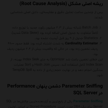
ریشه اصلی مشکل (Root Cause Analysis)
پس از چندین ساعت تحلیل دقیق و مقایسه‌ای، دلایل اصلی شناسایی
شدند:
Batch Job شبانه بیش از ۲.۳ میلیون رکورد جدید با توزیع داده
کاملاً متفاوت به جدول اصلی اضافه کرده بود (Data Skew شدید).
Statistics جدول از ۹ روز قبل آپدیت نشده بود.
Cardinality Estimator
به شدت اشتباه کرده بود: فقط حدود ۴۸۰۰
ردیف تخمین زده بود، در حالی که واقعیت بیش از ۲.۴ میلیون ردیف
بود.
این خطای تخمین باعث شد Optimizer به جای Index Seek بهینه، از
Index Scan کامل استفاده کند، سپس Hash Join و Sort عملیات
سنگین انجام دهد و در نهایت حجم زیادی از داده به TempDB Spill
شود.
Parameter Sniffing دشمن پنهان Performance
در SQL Server
Parameter Sniffing
یکی از رایج‌ترین و آزاردهنده‌ترین چالش‌ها در SQL
Server برای یک DBA مدرن است. Stored Procedure بر اساس اولین