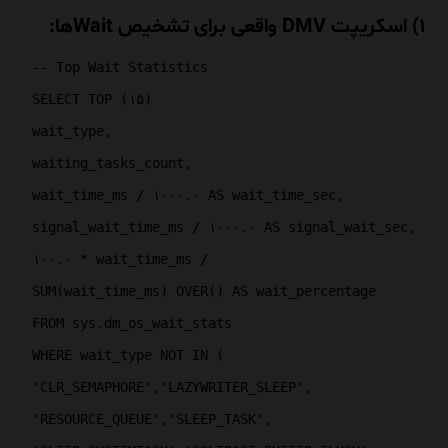
۱) اسکریپت DMV واقعی برای تشخیص Waitها:
-- Top Wait Statistics
SELECT TOP (۱۵)
wait_type,
waiting_tasks_count,
wait_time_ms / ۱۰۰۰.۰ AS wait_time_sec,
signal_wait_time_ms / ۱۰۰۰.۰ AS signal_wait_sec,
۱۰۰.۰ * wait_time_ms /
SUM(wait_time_ms) OVER() AS wait_percentage
FROM sys.dm_os_wait_stats
WHERE wait_type NOT IN (
'CLR_SEMAPHORE','LAZYWRITER_SLEEP',
'RESOURCE_QUEUE','SLEEP_TASK',