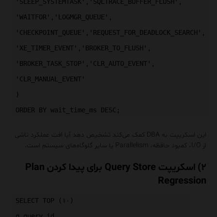
'SLEEP_SYSTEMTASK','SQLTRACE_BUFFER_FLUSH',
'WAITFOR','LOGMGR_QUEUE',
'CHECKPOINT_QUEUE','REQUEST_FOR_DEADLOCK_SEARCH',
'XE_TIMER_EVENT','BROKER_TO_FLUSH',
'BROKER_TASK_STOP','CLR_AUTO_EVENT',
'CLR_MANUAL_EVENT'
)
ORDER BY wait_time_ms DESC;
این اسکریپت به DBA کمک می‌کند تشخیص دهد آیا افت عملکرد ناشی
از I/O، کمبود حافظه، Parallelism یا سایر گلوگاه‌های سیستم است.
۲) اسکریپت Query Store برای پیدا کردن Plan
Regression
SELECT TOP (۱۰)
q.query_id,