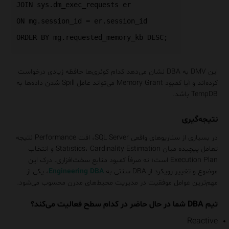
JOIN sys.dm_exec_requests er
ON mg.session_id = er.session_id
ORDER BY mg.requested_memory_kb DESC;
این DMV به DBA نشان می‌دهد کدام کوئری‌ها حافظه زیادی درخواست
کرده‌اند و آیا کمبود Memory Grant می‌تواند عامل Spill شدن داده‌ها به
TempDB باشد.
نتیجه‌گیری
در بسیاری از سناریوهای واقعی SQL Server، افت Performance نتیجه
تعامل پیچیده میان Statistics، Cardinality Estimation و انتخاب
Execution Plan است؛ نه صرفاً کمبود منابع سخت‌افزاری. درک این
موضوع و تغییر رویکرد از DBA سنتی به
Engineering DBA
، یکی از
مهم‌ترین عوامل موفقیت در مدیریت محیط‌های مدرن محسوب می‌شود.
تیم DBA شما در حال حاضر در کدام سطح فعالیت می‌کند؟
Reactive