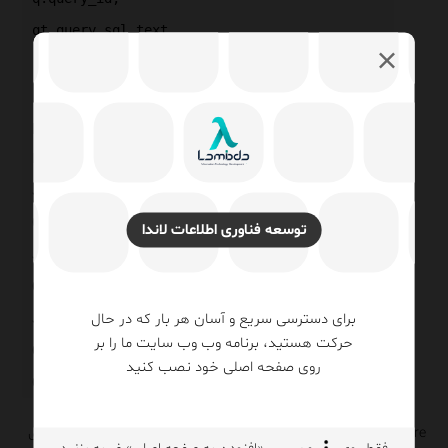
qt.query_sql_text,
rs.avg_duration / ۱۰۰۰.۰ AS avg_duration_ms,
rs.count_executions,
p.plan_id
FROM sys.query_store_query q
JOIN sys.query_store_query_text qt
ON q.query_text_id = qt.query_text_id
توسعه فناوری اطلاعات لاندا
JOIN sys.query_store_plan p
ON q.query_id = p.query_id
برای دسترسی سریع و آسان هر بار که در حال
JOIN sys.query_store_runtime_stats rs
حرکت هستید، برنامه وب وب سایت ما را بر
ON p.plan_id = rs.plan_id
روی صفحه اصلی خود نصب کنید
ORDER BY rs.avg_duration DESC;
Query Store یکی از مهم‌ترین ابزارهای DBA مدرن برای مقایسه پلن‌های
فقط روی
و سپس «افزودن به صفحه اصلی» ضربه بزنید