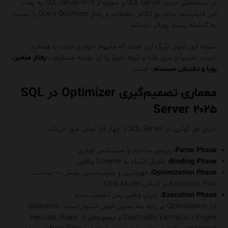
در نسخه‌های جدید SQL Server و به‌ویژه از SQL Server ۲۰۱۹ به بعد،
این قابلیت‌ها به‌تدریج تکامل یافته‌اند و رفتار Query Optimizer را نسبت
به گذشته بسیار پویاتر کرده‌اند.
نتیجه این تحول بزرگ این است که مفهوم «کوئری ثابت با عملکرد
ثابت» تقریباً از بین رفته و آنچه امروز با آن مواجه هستیم، «
رفتار متغیر،
پویا و تطبیقی سیستم
» است.
معماری تصمیم‌گیری Optimizer در SQL
Server ۲۰۲۵
اجرای هر کوئری در SQL Server از چهار فاز اصلی عبور می‌کند:
Parse Phase:
بررسی ساختار و سینتکس کوئری
Binding Phase:
اتصال اشیاء به Schema واقعی
Optimization Phase:
مهم‌ترین و پیچیده‌ترین بخش — ساخت
Execution Plan بر اساس Cost Model
Execution Phase:
اجرای واقعی پلن انتخاب شده
فاز Optimization بر پایه سه ستون اصلی استوار است: Statistics،
Cardinality Estimation Engine و مجموعه‌ای از Heuristic Rules.