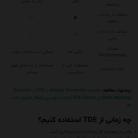
کامل
نیاز به تغییر
برنامه‌ها
حفاظت از داده در
✅
❌
حافظه
حفاظت از داده در
✅
✅
بکاپ
عملکرد
تأثیر کم
ممکن است کندتر باشد.
(Performance)
محافظت کلی از
محافظت از داده‌های فوق
موارد استفاده
دیتابیس
حساس
مقایسه Always Encrypted با TDE و Dynamic
پیشنهاد مطالعه:
Data Masking در SQL Server انتخاب بهترین راهکار امنیت داده‌
ها
چه زمانی از TDE استفاده کنیم؟
وقتی می‌خواهید کل پایگاه داده را رمزنگاری کنید.