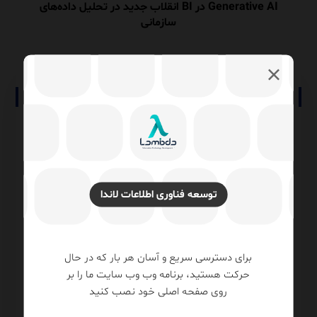
Generative AI در BI انقلاب جدید در تحلیل داده‌های
سازمانی
نوشته های مرتبط
توسعه فناوری اطلاعات لاندا
برای دسترسی سریع و آسان هر بار که در حال
حرکت هستید، برنامه وب وب سایت ما را بر
یست؟
تبدیل داده JSON به جدول رابطه‌ای توسط
روی صفحه اصلی خود نصب کنید
وت
OPENJSON در SQL Server