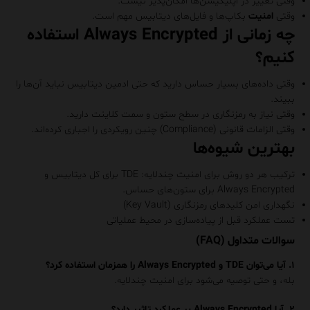
وقتی تغییر در اپلیکیشن‌ها امکان‌پذیر نیست.
وقتی
امنیت
بکاپ‌ها و فایل‌های دیتابیس مهم است.
چه زمانی از Always Encrypted استفاده
کنیم؟
وقتی داده‌های بسیار حساس دارید که حتی ادمین دیتابیس نباید آن‌ها را
ببیند.
وقتی نیاز به رمزنگاری در سطح ستون و سمت کلاینت دارید.
وقتی الزامات قانونی (Compliance) چنین رویکردی را اجباری کرده‌اند.
بهترین شیوه‌ها
ترکیب هر دو روش برای امنیت چندلایه: TDE برای کل دیتابیس و
Always Encrypted برای ستون‌های حساس.
نگهداری امن کلیدهای رمزنگاری (Key Vault)
تست عملکرد قبل از پیاده‌سازی در محیط عملیاتی
سوالات متداول (FAQ)
۱. آیا می‌توان TDE و Always Encrypted را همزمان استفاده کرد؟
بله، و حتی توصیه می‌شود برای امنیت چندلایه.
۲. آیا Always Encrypted بر عملکرد تاثیر دارد؟