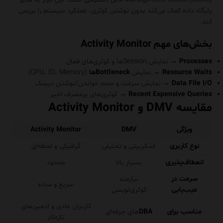
پایگاه داده کمک می‌کند بدون نوشتن کوئری، عملکرد سیستم را بررسی
کند.
بخش‌های مهم Activity Monitor
Processes
→ نمایش Sessionها و کوئری‌های فعال
Resource Waits
→ نمایش
Bottleneckها
(CPU، IO، Memory)
Data File I/O
→ نمایش سرعت و حجم خواندن/نوشتن دیسک
Recent Expensive Queries
→ کوئری‌های پرمصرف اخیر
مقایسه DMV و Activity Monitor
ویژگی
DMV
Activity Monitor
نوع کاربری
اسکریپتی و تحلیلی
گرافیکی و لحظه‌ای
انعطاف‌پذیری
بسیار بالا
محدود
سرعت در
نیازمند
سریع و ساده
عیب‌یابی
کوئری‌نویسی
کاربران عادی و ادمین‌های
مناسب برای
DBA
های حرفه‌ای
تازه‌کار