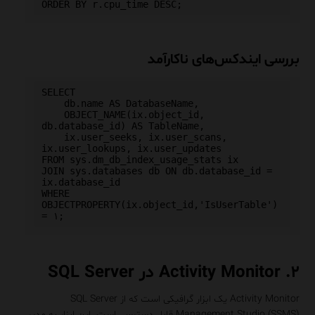
بررسی
ایندکس‌های
ناکارآمد
SELECT 

    db.name AS DatabaseName, 

    OBJECT_NAME(ix.object_id, 
db.database_id) AS TableName,

    ix.user_seeks, ix.user_scans, 
ix.user_lookups, ix.user_updates

FROM sys.dm_db_index_usage_stats ix

JOIN sys.databases db ON db.database_id = 
ix.database_id

WHERE 
OBJECTPROPERTY(ix.object_id,'IsUserTable') 
۲. Activity Monitor در SQL Server
Activity Monitor یک ابزار گرافیکی است که از SQL Server
Management Studio (SSMS) قابل دسترسی است. این ابزار به مدیر