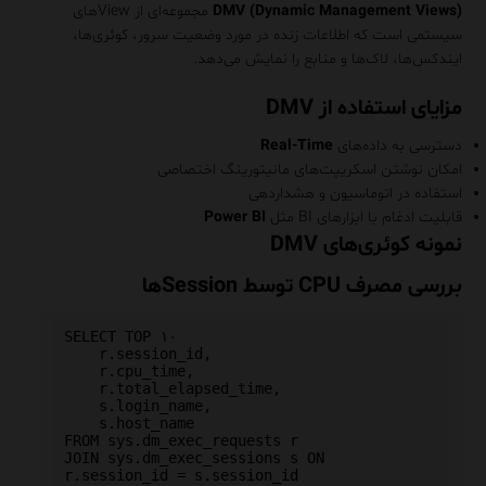
DMV (Dynamic Management Views)
مجموعه‌ای از Viewهای
سیستمی است که اطلاعات زنده در مورد وضعیت سرور، کوئری‌ها،
ایندکس‌ها، لاک‌ها و منابع را نمایش می‌دهد.
مزایای استفاده از DMV
دسترسی به داده‌های
Real-Time
امکان نوشتن اسکریپت‌های مانیتورینگ اختصاصی
استفاده در اتوماسیون و هشداردهی
قابلیت ادغام با ابزارهای BI مثل
Power BI
نمونه کوئری‌های DMV
بررسی مصرف CPU توسط Sessionها
SELECT TOP ۱۰ 

    r.session_id, 

    r.cpu_time, 

    r.total_elapsed_time, 

    s.login_name, 

    s.host_name

FROM sys.dm_exec_requests r

JOIN sys.dm_exec_sessions s ON 
r.session_id = s.session_id
