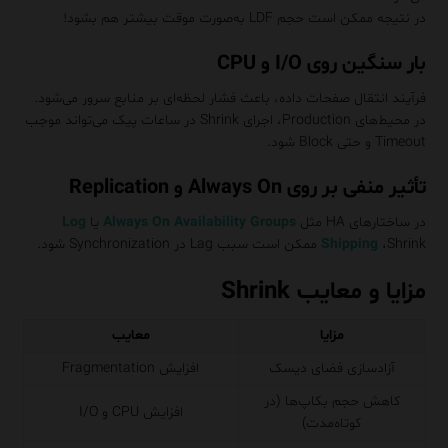
در نتیجه ممکن است حجم LDF به‌صورت موقت بیشتر هم بشود!
بار سنگین روی I/O و CPU
فرآیند انتقال صفحات داده، باعث فشار لحظه‌ای بر منابع سرور می‌شود.
در محیط‌های Production، اجرای Shrink در ساعات پیک می‌تواند موجب
Timeout و حتی Block شود.
تأثیر منفی بر روی Always On و Replication
در ساختارهای HA مثل
Always On Availability Groups
یا
Log
،Shrink ممکن است سبب Lag در Synchronization شود.
Shipping
مزایا و معایب Shrink
مزایا
معایب
آزادسازی فضای دیسک
افزایش Fragmentation
کاهش حجم بکاپ‌ها (در
افزایش CPU و I/O
کوتاه‌مدت)