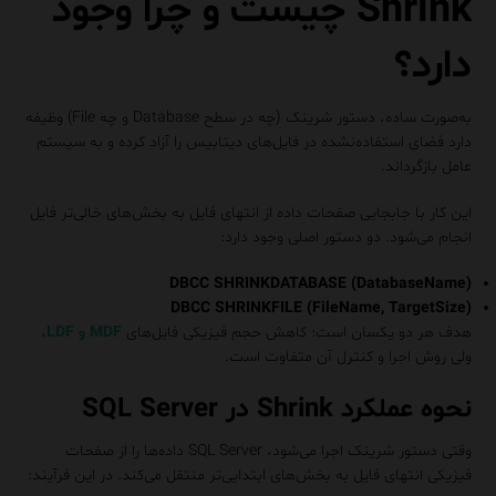
Shrink چیس‎ت و چرا وجود
دارد؟
به‌صورت ساده، دستور شرینک (چه در سطح Database و چه File) وظیفه
دارد فضای استفاده‌نشده در فایل‌های دیتابیس را آزاد کرده و به سیستم
عامل بازگرداند.
این کار با جابجایی صفحات داده از انتهای فایل به بخش‌های خالی‌تر فایل
انجام می‌شود. دو دستور اصلی وجود دارد:
DBCC SHRINKDATABASE (DatabaseName)
DBCC SHRINKFILE (FileName, TargetSize)
هدف هر دو یکسان است: کاهش حجم فیزیکی فایل‌های
MDF و LDF
،
ولی روش اجرا و کنترل آن متفاوت است.
نحوه عملکرد Shrink در SQL Server
وقتی دستور شرینک اجرا می‌شود، SQL Server داده‌ها را از صفحات
فیزیکی انتهای فایل به بخش‌های ابتدایی‌تر منتقل می‌کند. در این فرآیند: