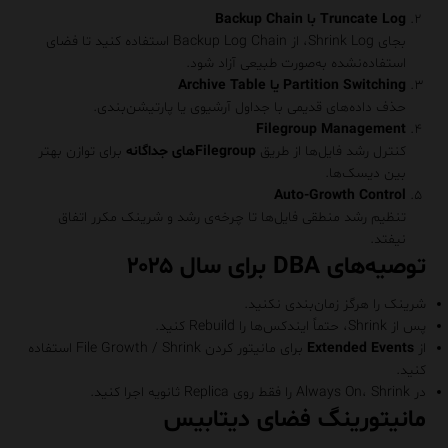
Truncate Log با Backup Chain
بجای Shrink Log، از Backup Log Chain استفاده کنید تا فضای
استفاده‌نشده به‌صورت طبیعی آزاد شود.
Partition Switching یا Archive Table
حذف داده‌های قدیمی با جداول آرشیوی یا پارتیشن‌بندی.
Filegroup Management
کنترل رشد فایل‌ها از طریق
Filegroupهای
جداگانه
برای توازن بهتر
بین دیسک‌ها.
Auto-Growth Control
تنظیم رشد منطقی فایل‌ها تا چرخه‌ی رشد و شرینک مکرر اتفاق
نیفتد.
توصیه‌های DBA برای سال ۲۰۲۵
شرینک را هرگز زمان‌بندی نکنید.
پس از Shrink، حتماً ایندکس‌ها را Rebuild کنید.
از
Extended Events
برای مانیتور کردن File Growth / Shrink استفاده
کنید.
در Always On، Shrink را فقط روی Replica ثانویه اجرا کنید.
مانیتورینگ فضای دیتابیس