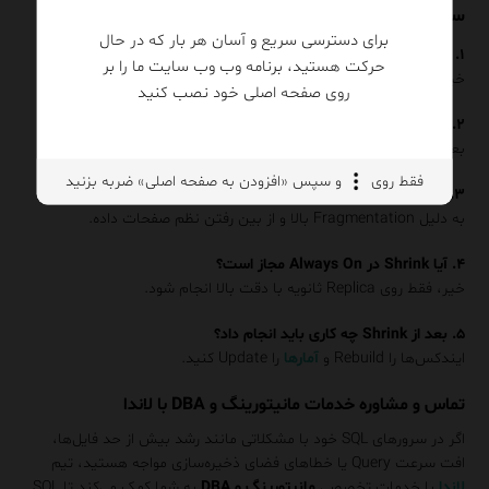
سوالات متداول (FAQ)
برای دسترسی سریع و آسان هر بار که در حال
۱. آیا Shrink باعث حذف داده می‌شود؟
حرکت هستید، برنامه وب وب سایت ما را بر
خیر، فقط فضای فیزیکی آزاد را از انتهای فایل حذف می‌کند.
روی صفحه اصلی خود نصب کنید
۲. در چه زمان‌هایی Shrink منطقی است؟
بعد از حذف دائمی حجم زیادی از داده‌ها یا در محیط‌های آزمایشی.
فقط روی
و سپس «افزودن به صفحه اصلی» ضربه بزنید
۳. چرا پس از Shrink سرعت کم می‌شود؟
به دلیل Fragmentation بالا و از بین رفتن نظم صفحات داده.
۴. آیا Shrink در Always On مجاز است؟
خیر، فقط روی Replica ثانویه با دقت بالا انجام شود.
۵. بعد از Shrink چه کاری باید انجام داد؟
ایندکس‌ها را Rebuild و
آمارها
را Update کنید.
تماس و مشاوره خدمات مانیتورینگ و DBA با لاندا
اگر در سرورهای SQL خود با مشکلاتی مانند رشد بیش از حد فایل‌ها،
افت سرعت Query یا خطاهای فضای ذخیره‌سازی مواجه هستید، تیم
لاندا
با خدمات تخصصی
مانیتورینگ و DBA
به شما کمک می‌کند تا SQL