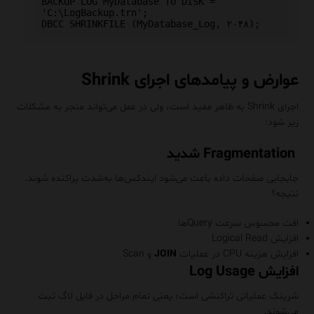
BACKUP LOG MyDatabase TO DISK = 
'C:\LogBackup.trn';

عوارض و پیامدهای اجرای Shrink
اجرای Shrink به ظاهر مفید است، ولی در عمل می‌تواند منجر به مشکلات
زیر شود:
Fragmentation شدید
جابجایی صفحات داده باعث می‌شود ایندکس‌ها به‌شدت پراکنده شوند.
نتیجه؟
افت محسوس سرعت Queryها
افزایش Logical Read
افزایش هزینه CPU در عملیات
JOIN
و Scan
افزایش Log Usage
شرینک عملیاتی تراکنشی است؛ یعنی تمام مراحل در فایل لاگ ثبت
می‌شوند.