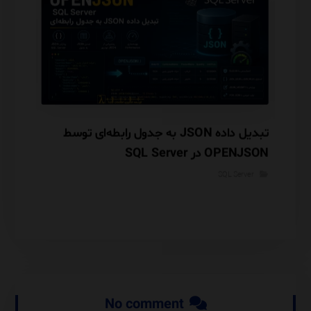
یست؟
تبدیل داده JSON به جدول رابطه‌ای توسط
وت
OPENJSON در SQL Server
mance
rver
SQL Server
No comment