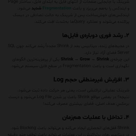
شرینک با جابجایی صفحات از انتهای فایل به ابتدای فایل، ساختار Page
و ایندکس را به‌هم می‌ریزد و باعث
Fragmentation
شدید
می‌شود.
ایندکس‌های خوش‌ساخت پس از شرینک به حالت تصادفی در دیسک
پراکنده می‌شوند و عملکرد Queryها به‌شدت افت می‌کند.
۲. رشد فوری دوباره‌ی فایل‌ها
در محیط‌های زنده، دیتابیس بعد از Shrink مجدداً رشد می‌کند چون SQL
Server فضای آزاد نیاز دارد.
این چرخه‌ی
Shrink → Grow → Shrink
یکی از پرهزینه‌ترین الگوهای
نگهداری است و باعث Fragmentation در سطح فایل سیستم می‌شود.
۳. افزایش غیرمنطقی حجم Log
شرینک عملیاتی تراکنشی است، یعنی هر حرکت داده ثبت می‌شود.
نتیجه؟ در بعضی مواقع Shrink باعث پر شدن Log File می‌شود و درست
برعکسِ هدف اصلی، فضای بیشتری مصرف می‌کند!
۴. تداخل با عملیات هم‌زمان
Shrink قفل‌های انحصاری ایجاد می‌کند و می‌تواند باعث Blocking شود.
در دیتابیس‌های پرتراکنش، این عملیات می‌تواند باعث توقف چند دقیقه