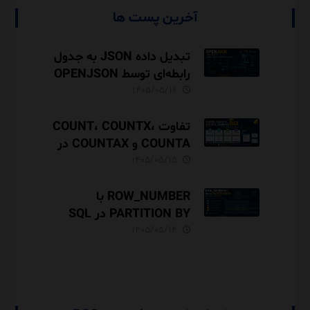
آخرین پست ها
تبدیل داده JSON به جدول
رابطه‌ای توسط OPENJSON
در SQL Server
۱۴۰۵/۰۵/۱۶
تفاوت COUNT، COUNTX،
COUNTA و COUNTAX در
DAX
۱۴۰۵/۰۵/۱۵
ROW_NUMBER با
PARTITION BY در SQL
Server آموزش کامل با مثال
۱۴۰۵/۰۵/۱۴
و نکات Performance