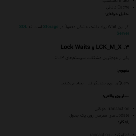
Index نامناسب
Cache ناکافی
تحلیل حرفه‌ای:
اگر این Wait زیاد باشد، مشکل معمولاً در
Storage
است نه
SQL
.
Server
۳. LCK_M_X و Lock Waits
یکی از مهم‌ترین مشکلات سیستم‌های OLTP.
مفهوم:
Queryها روی یکدیگر قفل ایجاد می‌کنند.
سناریوی واقعی:
Transaction طولانی
Updateهای همزمان روی یک جدول
راهکار:
کوتاه کردن Transaction