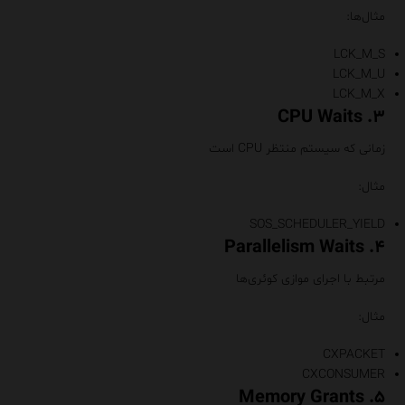
مثال‌ها:
LCK_M_S
LCK_M_U
LCK_M_X
۳. CPU Waits
زمانی که سیستم منتظر CPU است
مثال:
SOS_SCHEDULER_YIELD
۴. Parallelism Waits
مرتبط با اجرای موازی کوئری‌ها
مثال:
CXPACKET
CXCONSUMER
۵. Memory Grants