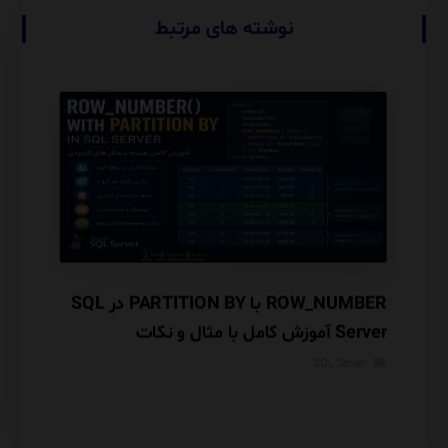
نوشته های مرتبط
Database Engine Tuning Advisor (DTA) در
ROW_NUMBER با PARTITION BY در SQL
گوریتم
Server آموزش کامل با مثال و نکات
معماری INSERTED و Audit Trail
Performance
SQL Server
rver