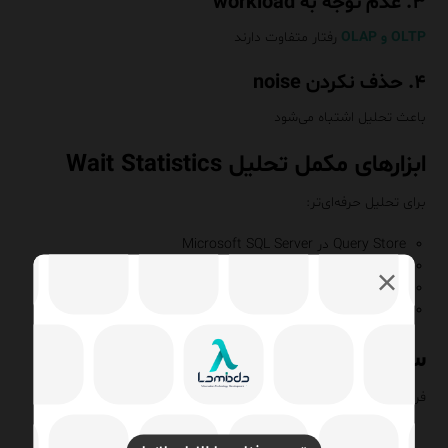
۳. عدم توجه به workload
OLTP و OLAP
رفتار متفاوت دارند
۴. حذف نکردن noise
باعث تحلیل اشتباه می‌شود
ابزارهای مکمل تحلیل Wait Statistics
برای تحلیل حرفه‌ای‌تر:
Query Store در Microsoft SQL Server
Extended Events
SQL Server Profiler
DMVs
</ul>
سناریوی واقعی DBA ارشد
فرض کنید سیستم شما:
کند شده