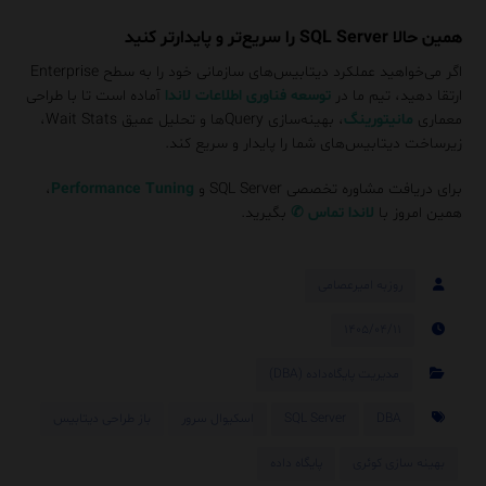
همین حالا SQL Server را سریع‌تر و پایدارتر کنید
اگر می‌خواهید عملکرد دیتابیس‌های سازمانی خود را به سطح Enterprise
ارتقا دهید، تیم ما در
توسعه فناوری اطلاعات لاندا
آماده است تا با طراحی
معماری
مانیتورینگ
، بهینه‌سازی Queryها و تحلیل عمیق Wait Stats،
زیرساخت دیتابیس‌های شما را پایدار و سریع کند.
برای دریافت مشاوره تخصصی SQL Server و
Performance Tuning
،
همین امروز با
لاندا
تماس
✆
بگیرید.
روزبه امیرعصامی
۱۴۰۵/۰۴/۱۱
مدیریت پایگاه‌داده (DBA)
DBA
SQL Server
اسکیوال سرور
باز طراحی دیتابیس
بهینه سازی کوئری
پایگاه داده