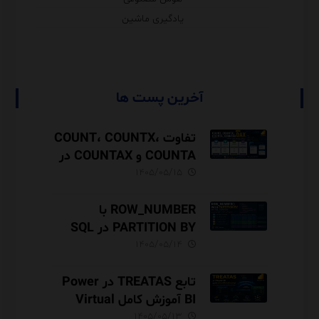
یادگیری ماشین
آخرین پست ها
تفاوت COUNT، COUNTX،
COUNTA و COUNTAX در
DAX
۱۴۰۵/۰۵/۱۵
ROW_NUMBER با
PARTITION BY در SQL
Server آموزش کامل با مثال
۱۴۰۵/۰۵/۱۴
و نکات Performance
تابع TREATAS در Power
BI آموزش کامل Virtual
Relationship،
۱۴۰۵/۰۵/۱۳