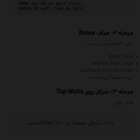
FROM sys.dm_os_wait_stats

مرحله ۲: حذف Noise
برخی Waitها مهم نیستند:
SLEEP_TASK
BROKER_TASK_STOP
SQLTRACE_BUFFER_FLUSH
این‌ها معمولاً نویز هستند.
مرحله ۳: تمرکز روی Top Waits
قانون طلایی:
۸۰% مشکل معمولاً در ۲۰% Waitهاست