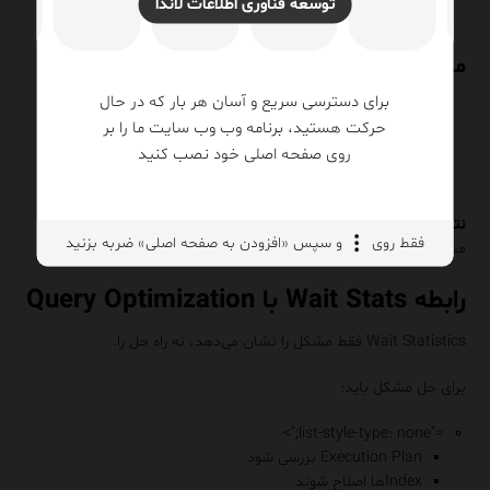
توسعه فناوری اطلاعات لاندا
CPU پایین است
کاربران شکایت دارند
مرحله تحلیل:
برای دسترسی سریع و آسان هر بار که در حال
بررسی Wait Stats
حرکت هستید، برنامه وب وب سایت ما را بر
مشاهده PAGEIOLATCH بالا
بررسی Storage
روی صفحه اصلی خود نصب کنید
کشف Disk latency بالا
انتقال Data File به Storage سریع‌تر
نتیجه:
فقط روی
و سپس «افزودن به صفحه اصلی» ضربه بزنید
مشکل اصلاً SQL نبود، مشکل Storage بود.
رابطه Wait Stats با Query Optimization
Wait Statistics فقط مشکل را نشان می‌دهد، نه راه حل را.
برای حل مشکل باید:
=”list-style-type: none;”>
Execution Plan بررسی شود
Indexها اصلاح شوند