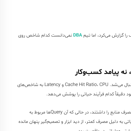
DBA
نمی‌دانست کدام شاخص روی
در ۲۰۲۵ همچنان Performance به‌عنوان یک هدف مستقل دنبال می‌شد. Cache Hit Ratio، CPU و Latency به شاخص‌های
دقیقاً کدام فرآیند حیاتی را پوشش می‌دهد.
در چند مورد، تمرکز تیم‌ها روی Queryهایی بود که بیشترین مصرف منابع را داشتند، در حالی که آن Queryها مربوط به
د. در مقابل، Queryهای حیاتی عملیاتی به دلیل مصرف کمتر، از دید ابزار و تصمیم‌گیر پنهان مانده