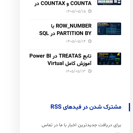
COUNTA و COUNTAX در
DAX
۱۴۰۵/۰۵/۱۵
ROW_NUMBER با
PARTITION BY در SQL
Server آموزش کامل با مثال
۱۴۰۵/۰۵/۱۴
و نکات Performance
تابع TREATAS در Power BI
آموزش کامل Virtual
Relationship،
۱۴۰۵/۰۵/۱۳
Performance و مقایسه با
USERELATIONSHIP
مشترک شدن در فیدهای RSS
برای دریافت جدیدترین اخبار با ما در تماس