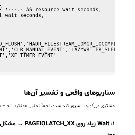
O_FLUSH','HADR_FILESTREAM_IOMGR_IOCOMPLETION',
سناریوهای واقعی و تفسیر آن‌ها
مشتری می‌گوید: «سرور کند شده، لطفاً تحلیل عملکرد انجام 
۱: Wait زیاد روی PAGEIOLATCH_XX → مشکل Disk I/O
معنی