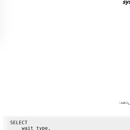
sy
SELECT

    wait_type,
