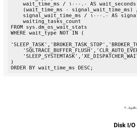
    wait_time_ms / ۱۰۰۰.۰ AS wait_seconds,

    (wait_time_ms - signal_wait_time_ms) / ۱۰۰۰.۰ AS resource_wait_seconds,

    signal_wait_time_ms / ۱۰۰۰.۰ AS signal_wait_seconds,

    waiting_tasks_count

FROM sys.dm_os_wait_stats

WHERE wait_type NOT IN (

'SLEEP_TASK','BROKER_TASK_STOP','BROKER_T
    'SQLTRACE_BUFFER_FLUSH','CLR_AUTO_EVENT','CLR_MANUAL_EVENT','LAZYWRITER_SLEEP',

    'SLEEP_SYSTEMTASK','XE_DISPATCHER_WAIT','XE_TIMER_EVENT'

)

دهید.»