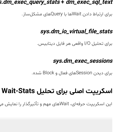
s.dm_exec_query_stats
+
dm_exec_sql_text
برای ارتباط دادن Waitها با Queryهای مشکل‌ساز.
sys.dm_io_virtual_file_stats
برای تحلیل I/O واقعی هر فایل دیتابیس.
sys.dm_exec_sessions
برای دیدن Sessionهای فعال و Block شده.
اسکریپت اصلی برای تحلیل Wait-Stats
این اسکریپت حرفه‌ای، Waitهای مهم و تأثیرگذار را نمایش می‌دهد: