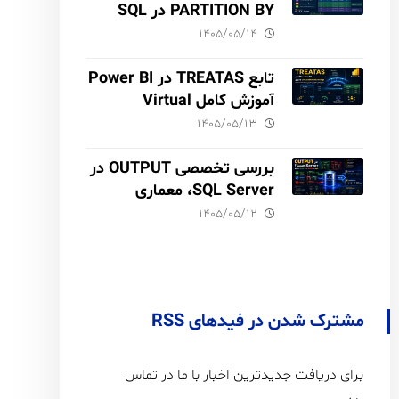
PARTITION BY در SQL
Server آموزش کامل با مثال
۱۴۰۵/۰۵/۱۴
و نکات Performance
تابع TREATAS در Power BI
آموزش کامل Virtual
Relationship،
۱۴۰۵/۰۵/۱۳
Performance و مقایسه با
USERELATIONSHIP
بررسی تخصصی OUTPUT در
SQL Server، معماری
INSERTED و DELETED،
۱۴۰۵/۰۵/۱۲
Audit Trail
مشترک شدن در فیدهای RSS
برای دریافت جدیدترین اخبار با ما در تماس