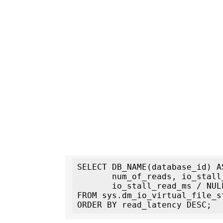
SELECT DB_NAME(database_id) A
       num_of_reads, io_stall_read_ms,

       io_stall_read_ms / NULLIF(num_of_reads, ۰) AS read_latency

FROM sys.dm_io_virtual_file_s