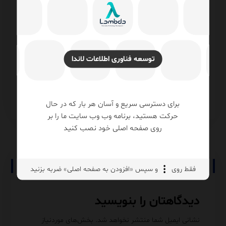
یست؟
تبدیل داده JSON به جدول رابطه‌ای توسط
وت
OPENJSON در SQL Server
توسعه فناوری اطلاعات لاندا
mance
rver
SQL Server
برای دسترسی سریع و آسان هر بار که در حال
حرکت هستید، برنامه وب وب سایت ما را بر
روی صفحه اصلی خود نصب کنید
No comment
فقط روی
و سپس «افزودن به صفحه اصلی» ضربه بزنید
دیدگاهتان را بنویسید
نشانی ایمیل شما منتشر نخواهد شد.
بخش‌های موردنیاز