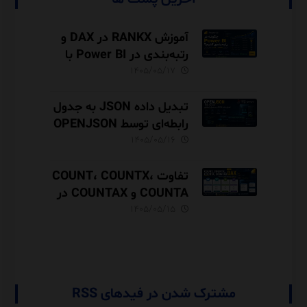
آموزش RANKX در DAX و
رتبه‌بندی در Power BI با
مثال فروش
۱۴۰۵/۰۵/۱۷
تبدیل داده JSON به جدول
رابطه‌ای توسط OPENJSON
در SQL Server
۱۴۰۵/۰۵/۱۶
تفاوت COUNT، COUNTX،
COUNTA و COUNTAX در
DAX
۱۴۰۵/۰۵/۱۵
مشترک شدن در فیدهای RSS