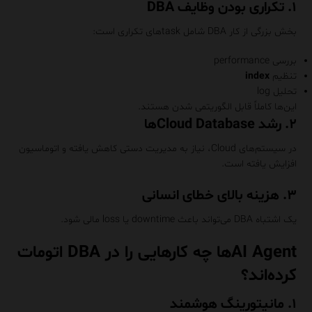
۱. تکراری بودن وظایف DBA
بخش بزرگی از کار DBA شامل taskهای تکراری است:
بررسی performance
تنظیم
index
تحلیل log
این‌ها کاملاً قابل الگوریتمی شدن هستند.
۲. رشد Cloud Databaseها
در سیستم‌های Cloud، نیاز به مدیریت دستی کاهش یافته و اتوماسیون
افزایش یافته است.
۳. هزینه بالای خطای انسانی
یک اشتباه DBA می‌تواند باعث downtime یا loss مالی شود.
AI Agentها چه کارهایی را در DBA اتومات
کرده‌اند؟
۱. مانیتورینگ هوشمند