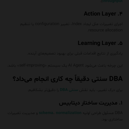
).
throughput
۴. Action Layer
اجرای تغییرات مثل ایجاد Index، تغییر configuration یا تنظیم
resource allocation.
۵. Learning Layer
یادگیری از نتایج اقدامات قبلی برای بهبود تصمیم‌های آینده.
این چرخه باعث می‌شود AI Agent یک سیستم «self-improving» باشد.
DBA سنتی دقیقاً چه کاری انجام می‌داد؟
برای درک تغییر، باید نقش
سنتی DBA
را دقیق‌تر بشکافیم.
۱. مدیریت ساختار دیتابیس
DBA مسئول طراحی اولیه
normalization
،
schema
و مدیریت تغییرات
ساختاری بود.