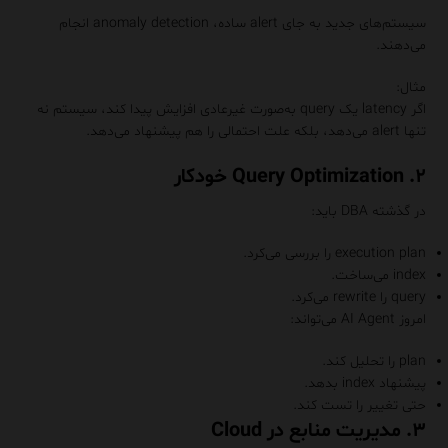
سیستم‌های جدید به جای alert ساده، anomaly detection انجام
می‌دهند.
مثال:
اگر latency یک query به‌صورت غیرعادی افزایش پیدا کند، سیستم نه
تنها alert می‌دهد، بلکه علت احتمالی را هم پیشنهاد می‌دهد.
۲. Query Optimization خودکار
در گذشته DBA باید:
execution plan را بررسی می‌کرد.
index می‌ساخت.
query را rewrite می‌کرد.
امروز AI Agent می‌تواند:
plan را تحلیل کند.
پیشنهاد index بدهد.
حتی تغییر را تست کند.
۳. مدیریت منابع در Cloud