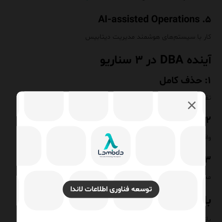
۵. AI-assisted Operations
کار با سیستم‌های هوشمند مدیریت دیتابیس
آینده DBA در ۳ سناریو
۱: حذف کامل
تقریباً غیرممکن
۲: کاهش نقش عملیاتی
واقعی و در حال وقوع
۳: ارتقای نقش
محتمل‌ترین سناریو
توسعه فناوری اطلاعات لاندا
بازار کار DBA
بازار در حال کوچک شدن نیست، بلکه در حال polarize شدن است: