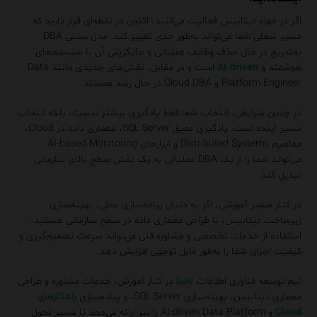
اگر در حوزه دیتابیس فعالیت می‌کنید، اکنون در نقطه‌ای قرار دارید که
مسیر شغلی شما می‌تواند به‌طور جدی تغییر کند. مدل سنتی DBA
به‌تدریج در حال حذف وظایف عملیاتی و جایگزینی آن با سیستم‌های
هوشمند و
AI-driven
است و در مقابل، نقش‌های جدیدی مانند Data
Platform Engineer و Cloud DBA در حال رشد هستند.
در چنین شرایطی، انتخاب شما فقط یادگیری بیشتر نیست، بلکه انتخاب
مسیر آینده است. یادگیری عمیق SQL Server، معماری داده در Cloud،
مفاهیم Distributed Systems و ابزارهای AI-based Monitoring
می‌تواند شما را از یک DBA عملیاتی به یک نقش سطح بالای سازمانی
تبدیل کند.
در کنار مسیر آموزشی، اگر به دنبال پیاده‌سازی عملی، بهینه‌سازی
زیرساخت دیتابیس، یا طراحی معماری داده در سطح سازمانی هستید،
استفاده از خدمات تخصصی و مشاوره فنی می‌تواند سرعت تصمیم‌گیری و
کیفیت اجرای شما را به‌طور قابل توجهی افزایش دهد.
تیم توسعه فناوری اطلاعات
لاندا
در کنار آموزش، خدمات مشاوره و طراحی
معماری دیتابیس، بهینه‌سازی SQL Server، و پیاده‌سازی
راهکارهای
Cloud
و AI-driven Data Platform را نیز ارائه می‌دهد تا مسیر تحول