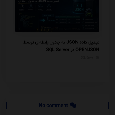
یست؟
تبدیل داده JSON به جدول رابطه‌ای توسط
وت
OPENJSON در SQL Server
mance
SQL Server
rver
No comment