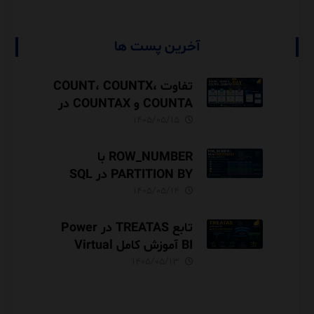
آخرین پست ها
تفاوت COUNT، COUNTX،
COUNTA و COUNTAX در
DAX
۱۴۰۵/۰۵/۱۵
ROW_NUMBER با
PARTITION BY در SQL
Server آموزش کامل با مثال
۱۴۰۵/۰۵/۱۴
و نکات Performance
تابع TREATAS در Power
BI آموزش کامل Virtual
Relationship،
۱۴۰۵/۰۵/۱۳
Performance و مقایسه با
USERELATIONSHIP