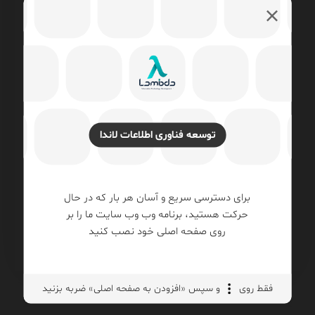
توسعه فناوری اطلاعات لاندا
چگونه در کمتر از ۵ دقیقه Execution Plan را
Database Engine Tuning Advisor (DTA) در
SQL Server | راهنمای جامع معماری، الگوریتم
ol Manager
برای دسترسی سریع و آسان هر بار که در حال
و بهینه‌سازی ایندکس
SQL Server
rver
حرکت هستید، برنامه وب وب سایت ما را بر
روی صفحه اصلی خود نصب کنید
فقط روی
و سپس «افزودن به صفحه اصلی» ضربه بزنید