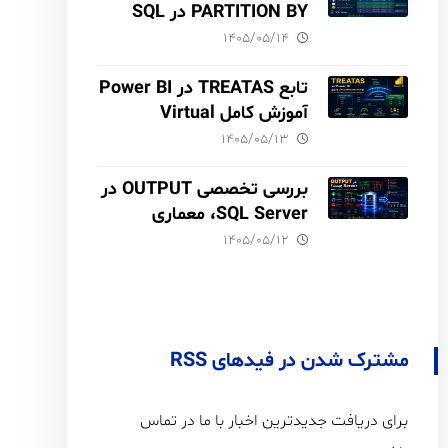
PARTITION BY در SQL
Server آموزش کامل با مثال
۱۴۰۵/۰۵/۱۴
و نکات Performance
تابع TREATAS در Power BI
آموزش کامل Virtual
Relationship،
۱۴۰۵/۰۵/۱۳
Performance و مقایسه با
USERELATIONSHIP
بررسی تخصصی OUTPUT در
SQL Server، معماری
INSERTED و DELETED،
۱۴۰۵/۰۵/۱۲
Audit Trail
مشترک شدن در فیدهای RSS
برای دریافت جدیدترین اخبار با ما در تماس