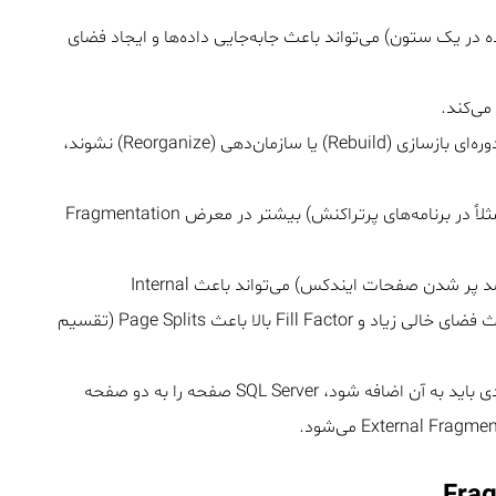
ده در یک ستون) می‌تواند باعث جابه‌جایی داده‌ها و ایجاد فضای
ی‌کند.
اگر ایندکس‌ها به طور دوره‌ای بازسازی (Rebuild) یا سازمان‌دهی (Reorganize) نشوند،
جداولی که به سرعت رشد می‌کنند (مثلاً در برنامه‌های پرتراکنش) بیشتر در معرض Fragmentation
تنظیم نادرست Fill Factor (درصد پر شدن صفحات ایندکس) می‌تواند باعث Internal
Fragmentation شود. برای مثال Fill Factor پایین باعث فضای خالی زیاد و Fill Factor بالا باعث Page Splits (تقسیم
وقتی یک صفحه پر می‌شود و رکورد جدیدی باید به آن اضافه شود، SQL Server صفحه را به دو صفحه