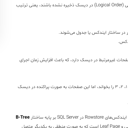
زمانی رخ می‌دهد که صفحات داده یا ایندکس به ترتیب منطقی (Logical Order) در دیسک ذخیره نشده باشند، یعنی ترتیب
ر در ساختار ایندکس یا جدول می‌شوند.
دکس.
رش بین صفحات غیرمرتبط در دیسک دارد، که باعث افزایش زمان اجرای
فرض کنید ایندکس یک جدول به ترتیب منطقی باید صفحات ۱، ۲، ۳ را بخواند، اما این صفحات به صورت پراکنده در دیسک
B-Tree
ساخته می‌شوند. این ساختار شامل Root Page، صفحات میانی و Leaf Page است که به صورت منطقی به یکدیگر متصل