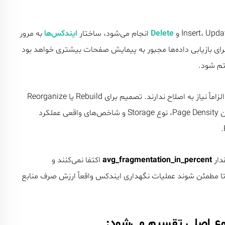
Delete
انجام می‌شود، ساختار
ایندکس‌ها
به مرور
حالت ایده‌آل خارج می‌شود. در چنین شرایطی SQL Server برای بازیابی داده‌ها مجبور به پیمایش صفحات بیشتری خواهد بود
تم شود.
از سوی دیگر باید توجه داشت که همه انواع Fragmentation الزاماً نیاز به اصلاح ندارند. تصمیم برای Rebuild یا Reorganize
باید بر اساس حجم ایندکس، الگوی دسترسی به داده‌ها، میزان Page Density، نوع Storage و شاخص‌های واقعی عملکرد
دار
avg_fragmentation_in_percent
اکتفا نمی‌کنند و
تا مطمئن شوند عملیات نگهداری ایندکس واقعاً ارزش صرف منابع