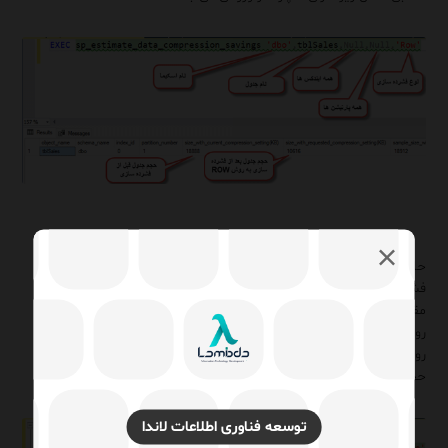
حال اگر بخواهید فشرده سازی داده در SQL Server به روش Row را با
فشرده سازی به روش Page و فشرده سازی به روش ColumnStore
مقایسه کنیم، مطابق شکل زیر خواهید دید که در اثر فشرده سازی به
روش Row حجم جدول ما از ۱۸MB به ۱۰MB تقلیل خواهد یافت و در
روش Page حجم جدول از ۱۸MB به ۴MB و در روش ColumnStore
حجم جدول از ۱۸MB به ۳MB تقلیل خواهد یافت.
توسعه فناوری اطلاعات لاندا