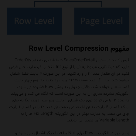
مفهوم Row Level Compression
فرض کنید در جدول SalesOrderDetail شما فیلدی به نام OrderQty
دارید که دیتا تایپ مربوط به آن را از نوع Int انتخاب کرده اید. حال فرض
کنید در آن مقدار عدد ۱۲ را وارد کنید، در این صورت ۴ بایت فضا اشغال
خواهد شد. حال اگر عدد ۲۱۴۷۰۰۰۰۰۰ هم وارد کنید باز هم چهار بایت
فضا اشغال خواهد شد. وقتی جدولی به روش Row فشرده می شود،
الگوریتم فشرده سازی آن به این صورت است که نگاه می کند و می‌بیند
که عدد ۱۲ را می تواند توی یک فضای ۱ بایت هم جای دهد، لذا به جای
اینکه فضای ۴ بایت به آن اختصاص دهد، آن عدد ۱۲ را در فضای ۱ بایت
جای می دهد. به عبارت بهتر در این الگوریتم Fix Length ها را به
Variable Length ها تغییر می یابند.
همچنین در الگوریتم Row برای Null ها فضا دیگر اشغال نمی شود و