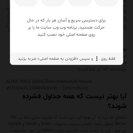
برای دسترسی سریع و آسان هر بار که در حال
حرکت هستید، برنامه وب وب سایت ما را بر
روی صفحه اصلی خود نصب کنید
تذکر:
با دستور ColumnStore مطابق کد زیر نمی توان داده ها را فشرده
کرد، ولی مطابق شکل فوق می توان تخمین زد که اگر روی جدول Column
فقط روی
و سپس «افزودن به صفحه اصلی» ضربه بزنید
Store Index قرار گیرد به طور اتوماتیک داده ها به چه میزان فشرده
خواهد شد (کد زیر غلط است):
ALTER
TABLE
[Sales].[SalesOrderDetail] Rebuild
WITH
(DATA_COMPRESSION = ColumnStore)
آیا بهتر نیست که همه جداول فشرده
شوند؟
نکته‌ای که باید به آن توجه کرد، این است که فشرده سازی داده در SQL
Server جداول باعث کاهش سرعت دستورات Insert و Delete و Update
می شود، ولی به شدت باعث افزایش سرعت Select می شود. مخصوصا