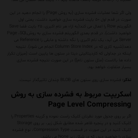
ولی اگر شما عملیات فشرده سازی (به روش Page) را انجام دهید در این
صورت در قدم اول ۵۰ بایت فشرده سازی خواهید داشت، یعنی اول
الگوریتم Row را اعمال می کند(به ازاء هر نام اکبری، ۲۵ بایت فضا Save
خواهید داشت). در قدم بعدی الگوریتم فشرده سازی به روشPage ،SQL
Server می آید، یک نام اکبری را نگه داشته و مابقی را Reference می
دهد(شبیه کاری که در Column Store Index انجام می شود). نتیجه
اینکه در جداولی که کاردیتالیتی دیتا در ستون ها پایین است (میزان تکرار
داده ها بالاست (مثل ستون نام)) در این صورت نتیجه فشرده سازی
بسیار متفاوت خواهد بود.
تذکر:
فشرده سازی روی ستون های BLOB چندان تاثیرگذار نیست.
اسکریپت مربوط به فشرده سازی به روش
Page Level Compressing
اگر بر روی جدول مورد نظرتان کلیک راست نموده و گزینه Properties را
کلیک کنید و در پنجره ظاهر شده مطابق شکل زیر، بر روی Storage
کلیک کنید در این صورت در قسمت Compression Type، نوع فشرده
سازی را خواهید دید، که در شکل زیر None می باشد.