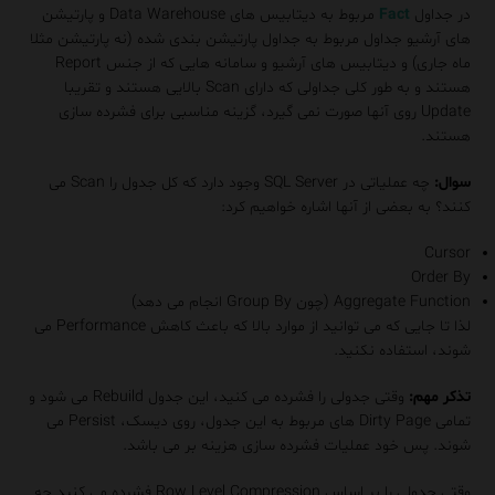
در جداول
Fact
مربوط به دیتابیس های Data Warehouse و پارتیشن
های آرشیو جداول مربوط به جداول پارتیشن بندی شده (نه پارتیشن مثلا
ماه جاری) و دیتابیس های آرشیو و سامانه هایی که از جنس Report
هستند و به طور کلی جداولی که دارای Scan بالایی هستند و تقریبا
Update روی آنها صورت نمی گیرد، گزینه مناسبی برای فشرده سازی
هستند.
سوال:
چه عملیاتی در SQL Server وجود دارد که کل جدول را Scan می
کنند؟ به بعضی از آنها اشاره خواهیم کرد:
Cursor
Order By
Aggregate Function (چون Group By انجام می دهد)
لذا تا جایی که می توانید از موارد بالا که باعث کاهش Performance می
شوند، استفاده نکنید.
تذکر مهم:
وقتی جدولی را فشرده می کنید، این جدول Rebuild می شود و
تمامی Dirty Page های مربوط به این جدول، روی دیسک، Persist می
شوند. پس خود عملیات فشرده سازی هزینه بر می باشد.
وقتی جدولی را بر اساس Row Level Compression فشرده می کنید چه