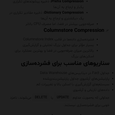
Prefix Compression:
ذخیره پیشوندهای تکراری
یکبار و ارجاع به آن‌ها
Dictionary Compression:
ذخیره مقادیر تکراری در
یک دیکشنری و ارجاع به آن‌ها
صرفه‌جویی بیشتر در فضا، اما مصرف CPU بالاتر
Columnstore Compression
فشرده‌سازی داده‌ها در قالب Columnstore Index
بسیار مؤثر برای جداول بزرگ تحلیلی و گزارش‌گیری
بالاترین میزان صرفه‌جویی در فضا و بهترین عملکرد برای
اسکن‌های بزرگ
سناریوهای مناسب برای فشرده‌سازی
جداول Fact در دیتابیس‌های Data Warehouse
پارتیشن‌های آرشیوی جداول پارتیشن‌بندی‌شده
سیستم‌های گزارش‌گیری با اسکن بالا و تغییرات کم
داده‌های تاریخی و آرشیوی
DELETE
UPDATE
جداولی که به‌صورت مداوم
یا
می‌شوند، نامزد
خوبی برای فشرده‌سازی نیستند.