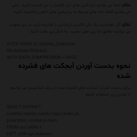
تذکر:
شما می توانید ایندکس های نان کلاستر را نیز فشرده کنید. حتی
می توانید فقط داده های مربوط به پارتیشن های خاص را فشرده کنید.
تذکر:
اگر خواستید یک نان کلاستر ایندکس را فشرده کنید در این صورت
می توانید مطابق کد زیر عمل نمایید. به مثال زیر دقت کنید:
ALTER
INDEX
IX_tblSales_OrderDate
ON
tblSales
REBUILD
WITH
(DATA_COMPRESSION =
PAGE
)
نحوه بدست آوردن آبجکت های فشرده
شده
برای بدست آوردن آبجکت های فشرده شده در یک دیتابیس می توانیم
از کوئری زیر استفاده کنیم:
SELECT
DISTINCT
s.name,t.name,i.name,i.type,i.index_id,
p.partition_number,p.rows
FROM
sys.tables t
LEFT
JOIN
sys.indexes i