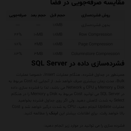
مقایسه صرفه‌جویی در فضا
روش فشرده‌سازی
حجم قبل
حجم بعد
صرفه‌جویی
بدون فشرده‌سازی
۱۸MB
—
—
۴۴%
۱۰MB
۱۸MB
Row Compression
۷۸%
۴MB
۱۸MB
Page Compression
۸۳%
۳MB
۱۸MB
Columnstore Compression
فشرده‌سازی داده در SQL Server
همینطور در جداول فشرده، هنگام عملیات Insert، خصوصا عملیات
Bulk، مدت زمان بیشتری صرف خواهد شد. از آنجایی که Cost مربوط به
Disk و Memory و CPU و Network می باشد، لذا با فشرده سازی داده
در SQL Server می توانید Cost مربوط به Disk و Memory را در هنگام
Select به شدت کاهش دهید. ولی اگر روی جداول فشرده بخواهید
عملیات Update انجام دهید، CPU به شدت درگیر خواهد شد و Cost
بالا خواهد رفت. برای اطلاعات بیشتر این
لینک
را مطالعه کنید.
فشرده سازی را می توانید در موارد زیر انجام دهید: