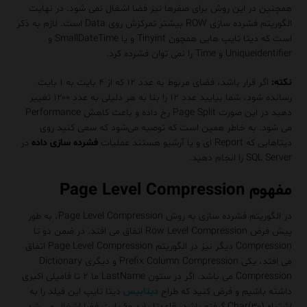
همچنین در این روش برای صفرها نیز فضا اشغال نمی شود. در نهایت
الگوریتم فشرده سازی ROW بیشتر تمرکزش روی Data است. لازم به ذکر
است که دیتا تایپ هایی همچون Tinyint و یا SmallDateTime و
Uniqueidentifier و Time را نمی توان فشرده کرد.
نکته:
اگر قرار باشد، فضای مربوط به عدد ۱۲ که از ۴ بایت به ۱ بایت
رسانده شود، شما بیایید عدد ۱۲ را بنا به هر دلیلی به عدد ۱۲۰۰ تغییر
دهید در این صورت Page Split رخ داده و باعث کاهش Performance
می شود. به خاطر همین است که توصیه می‌شود که سعی کنید روی
دیتاهایی که Report ای و یا آرشیو هستند عملیات
فشرده سازی داده
در
SQL Server را انجام دهید.
مفهوم Page Level Compression
در الگوریتم فشرده سازی به روش Page Level Compression، به طور
پیش فرض Row Level Compression اتفاق می افتد. در ضمن دو تا
Compression دیگر نیز در الگوریتم Page Level Compression اتفاق
می افتد، یکی Prefix Column Compression و دیگری Dictionary
Compression می باشد. اگر در ستون LastName ما ۲ تا فامیلی اکبری
داشته باشیم و فرض کنید که طراح
دیتابیس
دیتا تایپ این فیلد را به
اشتباه Char(۳۰) گرفته باشد، قاعدتا باید ۶۰ بایت فضا اشغال می شد.