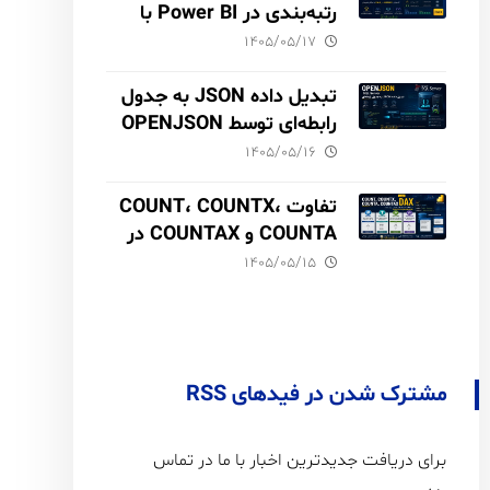
رتبه‌بندی در Power BI با
مثال فروش
۱۴۰۵/۰۵/۱۷
تبدیل داده JSON به جدول
رابطه‌ای توسط OPENJSON
در SQL Server
۱۴۰۵/۰۵/۱۶
تفاوت COUNT، COUNTX،
COUNTA و COUNTAX در
DAX
۱۴۰۵/۰۵/۱۵
مشترک شدن در فیدهای RSS
برای دریافت جدیدترین اخبار با ما در تماس