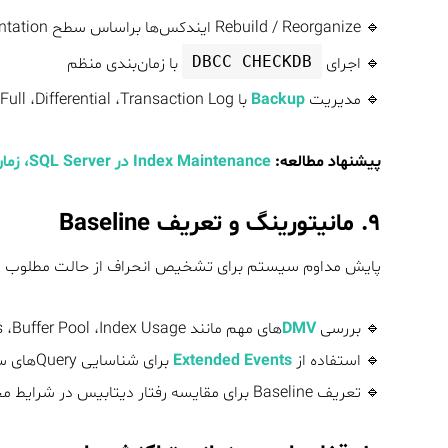
🔹 Rebuild / Reorganize ایندکس‌ها براساس سطح Fragmentation
DBCC CHECKDB
🔹 اجرای
با زمان‌بندی منظم
🔹 مدیریت
Backup
با Full ،Differential ،Transaction Log و استراتژی ۳-۲-۱
پیشنهاد مطالعه:
Index Maintenance در SQL Server، زمان‌بندی هوشمند Rebuild و Reorganize
۹. مانیتورینگ و تعریف Baseline
پایش مداوم سیستم برای تشخیص انحراف از حالت مطلوب 
🔹 بررسی
DMV
های مهم مانند Wait Stats ،Buffer Pool ،Index Usage
🔹 استفاده از
Extended Events
برای شناسایی Queryهای سنگین
🔹 تعریف Baseline برای مقایسه رفتار دیتابیس در شرایط مختلف