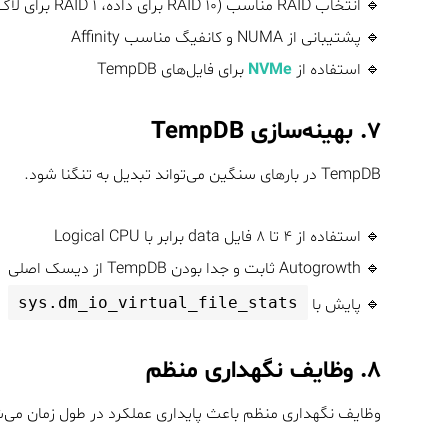
🔹 انتخاب RAID مناسب (RAID ۱۰ برای داده، RAID ۱ برای لاگ‌ها)
🔹 پشتیبانی از NUMA و کانفیگ مناسب Affinity
🔹 استفاده از
NVMe
برای فایل‌های TempDB
۷. بهینه‌سازی TempDB
TempDB در بارهای سنگین می‌تواند تبدیل به تنگنا شود.
🔹 استفاده از ۴ تا ۸ فایل data برابر با Logical CPU
🔹 Autogrowth ثابت و جدا بودن TempDB از دیسک اصلی
sys.dm_io_virtual_file_stats
🔹 پایش با
۸. وظایف نگهداری منظم
وظایف نگهداری منظم باعث پایداری عملکرد در طول زمان می‌