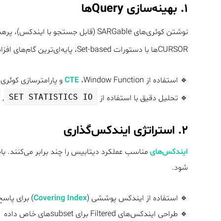
۱. بهینه‌سازی Queryها
نوشتن کوئری‌های SARGable (قابل جستجو با ایندکس)، پرهیز از
CURSORها با دستورات Set-based، پایه‌ای‌ترین گام‌های افزایش سرعت اجرای کوئری‌ها هستند.
🔹 استفاده از
،Window Function و پارامترسازی کوئری‌ها
CTE
SET STATISTICS IO
🔹 تحلیل دقیق با استفاده از
,
۲. استراتژی ایندکس‌گذاری
ایندکس‌های
مناسب عملکرد دیتابیس را چند برابر می‌کنند. با
شود.
🔹 استفاده از ایندکس پوششی (
Covering Index
) برای پاسخ
🔹 طراحی ایندکس‌های Filtered برای subsetهای خاص داده