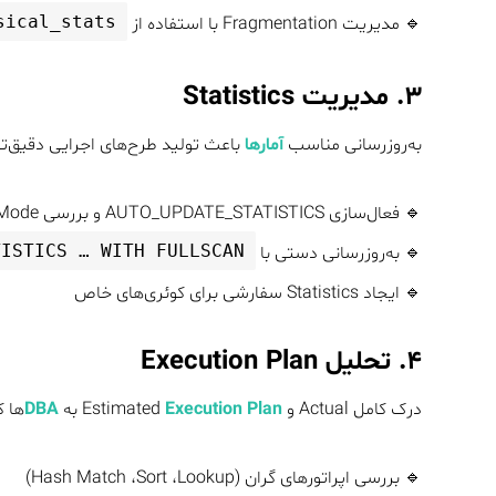
sical_stats
🔹 مدیریت Fragmentation با استفاده از
۳. مدیریت Statistics
به‌روزرسانی مناسب
آمارها
باعث تولید طرح‌های اجرایی دقیق‌ت
🔹 فعال‌سازی AUTO_UPDATE_STATISTICS و بررسی ASYNC Mode
TISTICS … WITH FULLSCAN
🔹 به‌روزرسانی دستی با
🔹 ایجاد Statistics سفارشی برای کوئری‌های خاص
۴. تحلیل Execution Plan
درک کامل Actual و Estimated
Execution Plan
به
DBA
ها ک
🔹 بررسی اپراتورهای گران (Hash Match ،Sort ،Lookup)