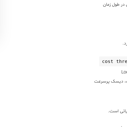
 در طول زمان
د.
cost thr