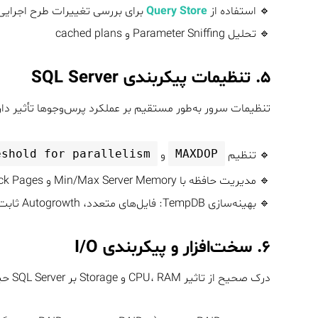
🔹 استفاده از
Query Store
برای بررسی تغییرات طرح اجرایی
🔹 تحلیل Parameter Sniffing و cached plans
۵. تنظیمات پیکربندی SQL Server
تنظیمات سرور به‌طور مستقیم بر عملکرد پرس‌وجوها تأثیر دار
eshold for parallelism
MAXDOP
🔹 تنظیم
و
🔹 مدیریت حافظه با Min/Max Server Memory و Lock Pages
🔹 بهینه‌سازی TempDB: فایل‌های متعدد، Autogrowth ثابت، دیسک پرسرعت
۶. سخت‌افزار و پیکربندی I/O
درک صحیح از تاثیر CPU، RAM و Storage بر SQL Server حیاتی است.