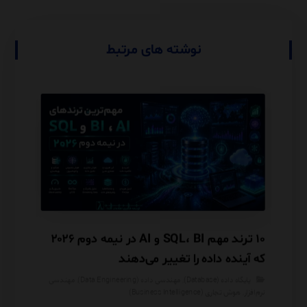
نوشته های مرتبط
هانی
۱۰ ترند مهم SQL، BI و AI در نیمه دوم ۲۰۲۶
 شما
که آینده داده را تغییر می‌دهند
مصنوعی
پایگاه داده (Database)
,
مهندسی داده (Data Engineering)
,
مهندسی
هوش 
نرم‌افزار
,
هوش تجاری (Business Intelligence)