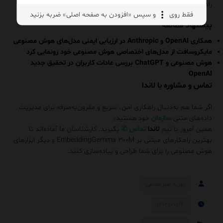
راهکارهایی نوآورانه برای مشتریان خود ارائه دهد.
فقط روی
و سپس «افزودن به صفحه اصلی» ضربه بزنید
پیشنهاد مطالعه
همکاری OpenAI و Anthropic در ارزیابی ایمنی مدل‌های هوش مصنوعی
مایکروسافت از مدل‌های اختصاصی هوش مصنوعی خود رونمایی کرد
هوش مصنوعی و ChatGPT بررسی عادات کاربران در تحقیق جدید
OpenAI
تماس و مشاوره با لاندا
اگر شما هم به‌دنبال راهکاری امن، سریع و مقرون‌به‌صرفه برای مدیریت
داده‌های متنی
سازمان
خود هستید،
همین امروز با تیم
لاندا
تماس
✆
بگیرید. کارشناسان ما آماده‌اند تا
بهترین راهکارهای مبتنی بر EmbeddingGemma ۳۰۰M و دیگر ابزارهای
هوش مصنوعی را برای شما طراحی و پیاده‌سازی کنند.
روزبه امیرعصامی
۱۴۰۴/۰۶/۱۴