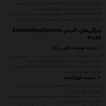
برخلاف بسیاری از مدل‌های embedding که نیازمند منابع عظیم
محاسباتی و اتصال مداوم به سرورهای ابری هستند،
EmbeddingGemma ۳۰۰M به گونه‌ای طراحی شده که روی دستگاه‌های
محلی مانند لپ‌تاپ، موبایل یا سرورهای کوچک نیز قابل اجرا باشد.
ویژگی‌های کلیدی EmbeddingGemma
۳۰۰M
۱. اندازه کوچک، کارایی بالا
این مدل تنها ۳۰۰ تا ۳۰۸ میلیون پارامتر دارد که آن را بسیار سبک‌تر از
مدل‌های میلیاردی مانند OpenAI Ada یا Cohere می‌کند.
مصرف رم به کمک Quantization-Aware Training (QAT) به زیر ۲۰۰
مگابایت کاهش یافته است.
۲. سرعت فوق‌العاده
در آزمایش‌ها، استنتاج (Inference) با ورودی ۲۵۶ توکن کمتر از ۱۵
میلی‌ثانیه زمان برده است.
این سرعت بالا، اجرای بلادرنگ را در سیستم‌های تعاملی مانند جستجوی
معنایی یا چت‌بات‌ها ممکن می‌سازد.