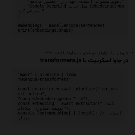
    "هوش مصنوعی آینده‌ی جهان را تغییر می‌دهد.",

    "Google DeepMind مدل جدید EmbeddingGemma را 
معرفی کرد."

]

embeddings = model.encode(sentences)

خروجی: یک آرایه‌ی دوبعدی از بردارها با ابعاد ۷۶۸.
در جاوا اسکریپت با transformers.js
import { pipeline } from 
"@xenova/transformers";

const extractor = await pipeline("feature-
extraction", 
"google/embeddinggemma-۳۰۰m");

const embedding = await extractor("لاندا 
توسعه فناوری اطلاعات");

console.log(embedding[۰].length); // ابعاد 