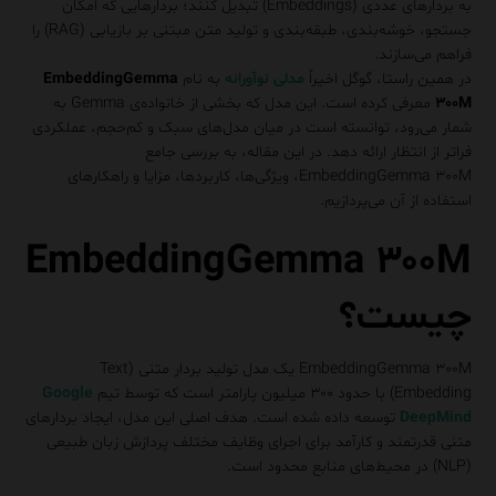
به بردارهای عددی (Embeddings) تبدیل کنند؛ بردارهایی که امکان
جستجو، خوشه‌بندی، طبقه‌بندی و تولید متن مبتنی بر بازیابی (RAG) را
فراهم می‌سازند.
در همین راستا، گوگل اخیراً
مدلی نوآورانه
به نام
EmbeddingGemma
۳۰۰M
معرفی کرده است. این مدل که بخشی از خانواده‌ی Gemma به
شمار می‌رود، توانسته است در میان مدل‌های سبک و کم‌حجم، عملکردی
فراتر از انتظار ارائه دهد. در این مقاله، به بررسی جامع
EmbeddingGemma ۳۰۰M، ویژگی‌ها، کاربردها، مزایا و راهکارهای
استفاده از آن می‌پردازیم.
EmbeddingGemma ۳۰۰M
چیست؟
EmbeddingGemma ۳۰۰M یک مدل تولید بردار متنی (Text
Embedding) با حدود ۳۰۰ میلیون پارامتر است که توسط تیم
Google
DeepMind
توسعه داده شده است. هدف اصلی این مدل، ایجاد بردارهای
متنی قدرتمند و کارآمد برای اجرای وظایف مختلف پردازش زبان طبیعی
(NLP) در محیط‌های منابع محدود است.