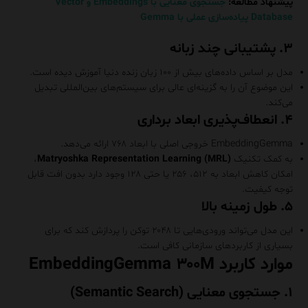
پیشنهاد مطالعه:
جستجوی معنایی با Embeddings و Vector
Database پیاده‌سازی عملی با Gemma
۳. پشتیبانی چند زبانه
مدل بر اساس داده‌های بیش از ۱۰۰ زبان زنده دنیا آموزش دیده است.
این موضوع آن را به گزینه‌ای عالی برای سیستم‌های بین‌المللی تبدیل
می‌کند.
۴. انعطاف‌پذیری ابعاد برداری
EmbeddingGemma خروجی اصلی با ابعاد ۷۶۸ ارائه می‌دهد.
به کمک تکنیک
Matryoshka Representation Learning (MRL)
،
امکان کاهش ابعاد به ۵۱۲، ۲۵۶ یا حتی ۱۲۸ وجود دارد بدون افت قابل‌
توجه کیفیت.
۵. طول زمینه بالا
این مدل می‌تواند ورودی‌هایی تا ۲۰۴۸ توکن را پردازش کند که برای
بسیاری از کاربردهای سازمانی کافی است.
موارد کاربرد EmbeddingGemma ۳۰۰M
۱. جستجوی معنایی (Semantic Search)