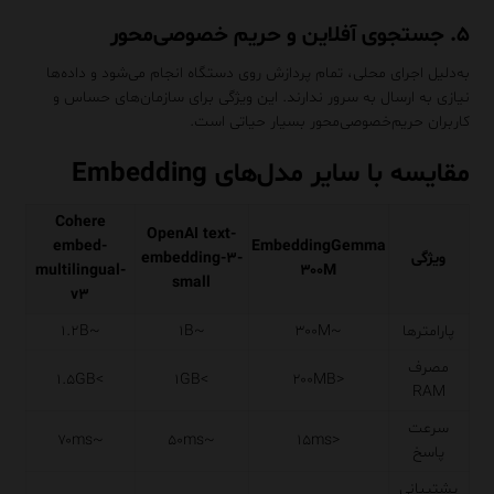
۵. جستجوی آفلاین و حریم خصوصی‌محور
به‌دلیل اجرای محلی، تمام پردازش روی دستگاه انجام می‌شود و داده‌ها
نیازی به ارسال به سرور ندارند. این ویژگی برای سازمان‌های حساس و
کاربران حریم‌خصوصی‌محور بسیار حیاتی است.
مقایسه با سایر مدل‌های Embedding
Cohere
OpenAI text-
embed-
EmbeddingGemma
ویژگی
embedding-۳-
multilingual-
۳۰۰M
small
v۳
پارامترها
~۳۰۰M
~۱B
~۱.۲B
مصرف
>۱.۵GB
>۱GB
<۲۰۰MB
RAM
سرعت
~۷۰ms
~۵۰ms
<۱۵ms
پاسخ
پشتیبانی