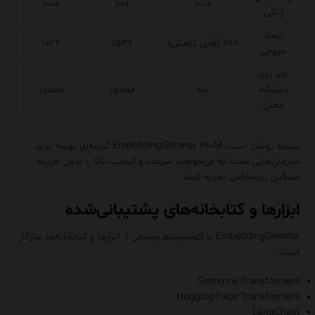
+۱۰۰
+۸۰
+۱۰۰
زبانی
ابعاد
۷۶۸ (قابل کاهش)
۱۵۳۶
۱۰۲۴
خروجی
اجرا روی
دستگاه
بله
محدود
محدود
محلی
نتیجه روشن است: EmbeddingGemma ۳۰۰M گزینه‌ای بهینه برای
سازمان‌هایی است که می‌خواهند سرعت و کیفیت بالا را بدون هزینه
سنگین زیرساختی تجربه کنند.
ابزارها و کتابخانه‌های پشتیبانی‌شده
EmbeddingGemma با اکوسیستم وسیعی از ابزارها و کتابخانه‌ها سازگار
است:
Sentence Transformers
Hugging Face Transformers
LangChain