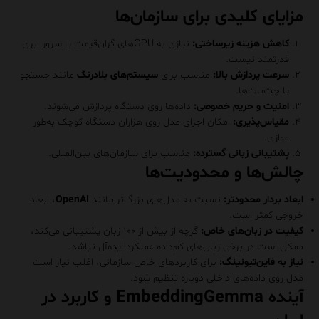
مزایای کلیدی برای سازمان‌ها
کاهش هزینه زیرساختی:
نیازی به GPUهای گران‌قیمت یا سرور ابری
قدرتمند نیست.
سرعت پردازش بالا:
مناسب برای
سیستم‌های بلادرنگ
مانند جستجو
یا چت‌بات‌ها.
امنیت و حریم خصوصی:
داده‌ها روی دستگاه پردازش می‌شوند.
مقیاس‌پذیری:
امکان اجرای مدل روی هزاران دستگاه کوچک به‌طور
موازی.
پشتیبانی زبانی گسترده:
مناسب برای سازمان‌های بین‌المللی.
چالش‌ها و محدودیت‌ها
ابعاد بردار محدودتر:
نسبت به مدل‌های بزرگ‌تر مانند
OpenAI
، ابعاد
خروجی کمتر است.
کیفیت در زبان‌های خاص:
گرچه از بیش از ۱۰۰ زبان پشتیبانی می‌کند،
ممکن است در برخی زبان‌های کم‌داده عملکرد ایده‌آل نباشد.
نیاز به فاین‌تیونینگ:
برای کاربردهای خاص سازمانی، اغلب نیاز است
مدل روی داده‌های داخلی دوباره تنظیم شود.
آینده EmbeddingGemma و کاربرد در