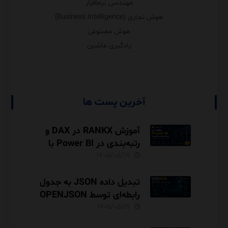
مهندسی نرم‌افزار
هوش تجاری (Business Intelligence)
هوش مصنوعی
یادگیری ماشین
آخرین پست ها
آموزش RANKX در DAX و
رتبه‌بندی در Power BI با
مثال فروش
۱۴۰۵/۰۵/۱۷
تبدیل داده JSON به جدول
رابطه‌ای توسط OPENJSON
در SQL Server
۱۴۰۵/۰۵/۱۶