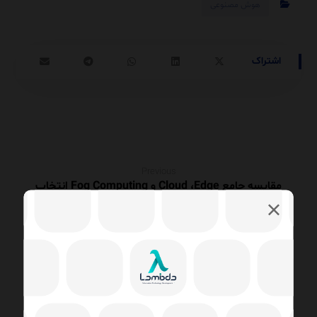
هوش مصنوعی
Previous
مقایسه جامع Cloud ،Edge و Fog Computing انتخاب
بهترین مدل پردازش داده
Next
مقایسه TDE و Always Encrypted در SQL Server کدام را
انتخاب کنیم؟