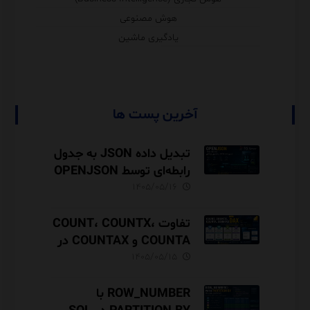
هوش مصنوعی
یادگیری ماشین
آخرین پست ها
تبدیل داده JSON به جدول
رابطه‌ای توسط OPENJSON
در SQL Server
۱۴۰۵/۰۵/۱۶
تفاوت COUNT، COUNTX،
COUNTA و COUNTAX در
DAX
۱۴۰۵/۰۵/۱۵
ROW_NUMBER با