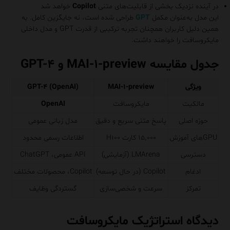
در آینده نزدیک بخشی از قابلیت‌های متنی
Copilot
خواهد شد
این مدل به‌عنوان مکمل
GPT
طراحی شده است، نه جایگزین کامل. به
همین دلیل کاربران همچنان تجربه ترکیبی از قدرت GPT و مدل داخلی
مایکروسافت را خواهند داشت.
جدول مقایسه MAI-۱-preview و GPT-۴
ویژگی
MAI-۱-preview
GPT-۴ (OpenAI)
مالکیت
مایکروسافت
OpenAI
حوزه اصلی
پاسخ متنی سریع و دقیق
مدل زبانی عمومی
GPUهای آموزش
۱۵٬۰۰۰ کارت H۱۰۰
اطلاعات رسمی محدود
دسترسی
LMArena (آزمایشی)
API عمومی، ChatGPT
ادغام
Copilot (در حال توسعه)
Copilot، محصولات مختلف
تمرکز
سرعت و شخصی‌سازی
گستردگی وظایف
دیدگاه استراتژیک مایکروسافت