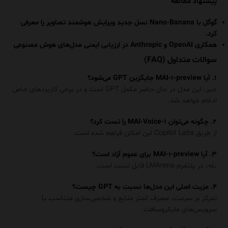
پیشنهاد مطالعه
گوگل با Nano-Banana نسل جدید ویرایش هوشمند تصاویر را معرفی
کرد
.
همکاری OpenAI و Anthropic در ارزیابی ایمنی مدل‌های هوش مصنوعی
سوالات متداول (FAQ)
۱. آیا MAI-۱-preview جایگزین GPT می‌شود؟
خیر، این مدل در حال حاضر مکمل GPT است و در برخی کاربردهای خاص
ادغام خواهد شد.
۲. چگونه می‌توان MAI-Voice-۱ را تست کرد؟
از طریق Copilot Labs این امکان فراهم شده است.
۳. آیا MAI-۱-preview برای عموم آزاد است؟
بله، در پلتفرم LMArena قابل تست است.
۴. مزیت اصلی این مدل‌ها نسبت به GPT چیست؟
تمرکز بر سرعت، مصرف کمتر منابع و شخصی‌سازی متناسب با
سرویس‌های مایکروسافت.