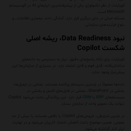
کوپایلت از نظر تکنولوژی یکی از پیشرفته‌ترین ابزارهای AI در اکوسیستم
Microsoft است.
مسئله اصلی در جای دیگری قرار دارد: آمادگی داده، معماری اطلاعات، و
بلوغ فرآیندهای سازمانی.
نبود Data Readiness، ریشه اصلی
شکست Copilot
کوپایلت برای ارائه پاسخ‌های دقیق، نیاز به دسترسی به داده‌های
ساختاریافته، قابل فهم و قابل اعتماد دارد. در بسیاری از سازمان‌ها این
پیش‌نیاز وجود ندارد.
داده‌ها معمولاً در چندین سیستم پراکنده هستند. بخشی در ایمیل‌ها،
بخشی در SharePoint، بخشی در فایل‌های اکسل و بخشی در
سیستم‌های
ERP
یا
CRM
قرار دارد. این پراکندگی باعث می‌شود Copilot
نتواند یک تصویر واحد از سازمان بسازد.
در چنین شرایطی، خروجی‌های Copilot یا ناقص هستند یا بیش از حد
عمومی. همین موضوع باعث کاهش اعتماد کاربران می‌شود و در نهایت
ابزار کنار گذاشته می‌شود.