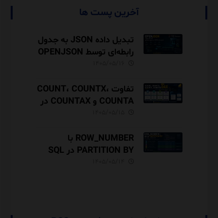
آخرین پست ها
تبدیل داده JSON به جدول
رابطه‌ای توسط OPENJSON
در SQL Server
۱۴۰۵/۰۵/۱۶
تفاوت COUNT، COUNTX،
COUNTA و COUNTAX در
DAX
۱۴۰۵/۰۵/۱۵
ROW_NUMBER با
PARTITION BY در SQL
Server آموزش کامل با مثال
۱۴۰۵/۰۵/۱۴
و نکات Performance