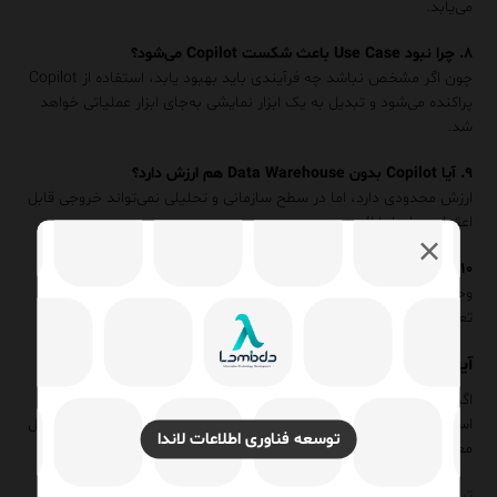
می‌یابد.
۸. چرا نبود Use Case باعث شکست Copilot می‌شود؟
چون اگر مشخص نباشد چه فرآیندی باید بهبود یابد، استفاده از Copilot
پراکنده می‌شود و تبدیل به یک ابزار نمایشی به‌جای ابزار عملیاتی خواهد
شد.
۹. آیا Copilot بدون Data Warehouse هم ارزش دارد؟
ارزش محدودی دارد، اما در سطح سازمانی و تحلیلی نمی‌تواند خروجی قابل
اعتماد و پایدار ارائه دهد.
۱۰. چه چیزی موفقیت Copilot را تضمین می‌کند؟
وجود Data Warehouse، Data Governance، مدل داده استاندارد و
تعریف Use Caseهای واقعی برای استفاده در فرآیندهای سازمانی.
آیا Copilot در سازمان شما استفاده واقعی دارد؟
اگر در سازمان شما Copilot یا ابزارهای مشابه AI پیاده‌سازی شده‌اند اما
استفاده واقعی از آن‌ها کم است یا خروجی‌ها قابل اعتماد نیستند، مشکل
توسعه فناوری اطلاعات لاندا
معمولاً در لایه داده و معماری اطلاعات است، نه در خود ابزار.
تیم
توسعه فناوری اطلاعات لاندا
در حوزه طراحی Data Warehouse،