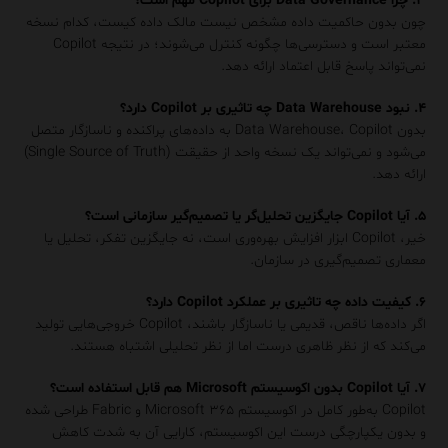
۳. چرا Data Governance برای Copilot مهم است؟
چون بدون حاکمیت داده مشخص نیست مالک داده کیست، کدام نسخه
معتبر است و دسترسی‌ها چگونه کنترل می‌شوند؛ در نتیجه Copilot
نمی‌تواند پاسخ قابل اعتماد ارائه دهد.
۴. نبود Data Warehouse چه تاثیری بر Copilot دارد؟
بدون Data Warehouse، Copilot به داده‌های پراکنده و ناسازگار متصل
می‌شود و نمی‌تواند یک نسخه واحد از حقیقت (Single Source of Truth)
ارائه دهد.
۵. آیا Copilot جایگزین تحلیل‌گر یا تصمیم‌گیر سازمانی است؟
خیر، Copilot ابزار افزایش بهره‌وری است، نه جایگزین تفکر، تحلیل یا
معماری تصمیم‌گیری در سازمان.
۶. کیفیت داده چه تاثیری بر عملکرد Copilot دارد؟
اگر داده‌ها ناقص، قدیمی یا ناسازگار باشند، Copilot خروجی‌هایی تولید
می‌کند که از نظر ظاهری درست اما از نظر تحلیلی اشتباه هستند.
۷. آیا Copilot بدون اکوسیستم Microsoft هم قابل استفاده است؟
Copilot به‌طور کامل در اکوسیستم Microsoft ۳۶۵ و Fabric طراحی شده
و بدون یکپارچگی درست این اکوسیستم، کارایی آن به شدت کاهش