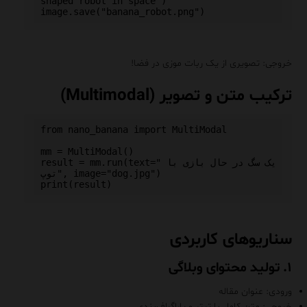
shaped robot in space")

خروجی: تصویری از یک ربات موزی در فضا!
ترکیب متن و تصویر (Multimodal)
from nano_banana import MultiModal

mm = MultiModal()

result = mm.run(text="یک سگ در حال بازی با 
توپ", image="dog.jpg")

سناریوهای کاربردی
۱. تولید محتوای وبلاگی
ورودی: عنوان مقاله
خروجی: متن کامل با تیتر و پاراگراف‌بندی