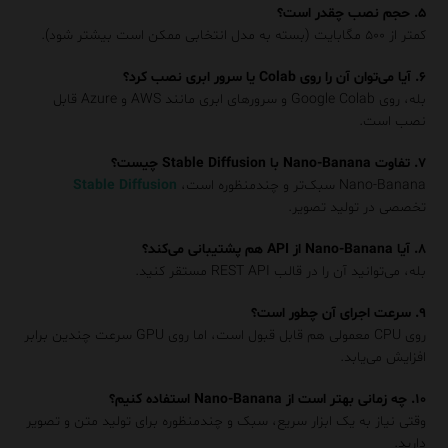
۵. حجم نصب چقدر است؟
کمتر از ۵۰۰ مگابایت (بسته به مدل انتخابی ممکن است بیشتر شود).
۶. آیا می‌توان آن را روی Colab یا سرور ابری نصب کرد؟
بله، روی Google Colab و سرورهای ابری مانند AWS و Azure قابل
نصب است.
۷. تفاوت Nano-Banana با Stable Diffusion چیست؟
Nano-Banana سبک‌تر و چندمنظوره است،
Stable Diffusion
تخصصی در تولید تصویر.
۸. آیا Nano-Banana از API هم پشتیبانی می‌کند؟
بله، می‌توانید آن را در قالب REST API مستقر کنید.
۹. سرعت اجرای آن چطور است؟
روی CPU معمولی هم قابل قبول است، اما روی GPU سرعت چندین برابر
افزایش می‌یابد.
۱۰. چه زمانی بهتر است از Nano-Banana استفاده کنیم؟
وقتی نیاز به یک ابزار سریع، سبک و چندمنظوره برای تولید متن و تصویر
دارید.