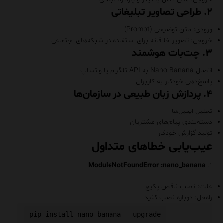
۲. طراحی تصاویر تبلیغاتی
ورودی: متن توضیحی (Prompt)
خروجی: تصویر خلاقانه برای استفاده در شبکه‌های اجتماعی
۳. چت‌بات هوشمند
اتصال Nano-Banana به API تلگرام یا واتساپ
پاسخ‌دهی خودکار به کاربران
۴. پردازش زبان طبیعی در سازمان‌ها
تحلیل ایمیل‌ها
دسته‌بندی پیام‌های مشتریان
تولید گزارش خودکار
عیب‌یابی خطاهای متداول
ModuleNotFoundError :nano_banana
۱.
علت: نصب ناقص پکیج
راه‌حل: دوباره نصب کنید