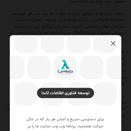
معمولی مورد توجه قرار گرفته است.
برخلاف بسیاری از ابزارهای جدید که تنها در حد یک خبر باقی می‌مانند،
Nano-Banana تلاش می‌کند فاصله میان توسعه، آزمایش و استقرار
مدل‌های هوش مصنوعی را کاهش دهد. این موضوع برای استارتاپ‌ها،
تیم‌های تحقیق و توسعه (R&D)، تولیدکنندگان محتوا و سازمان‌هایی که
به دنبال کاهش هزینه‌های زیرساختی هستند، اهمیت ویژه‌ای دارد.
یکی از دلایل افزایش محبوبیت Nano-Banana، حرکت صنعت هوش
مصنوعی به سمت راهکارهای سبک‌تر و بهینه‌تر است. بسیاری از
کسب‌وکارها دیگر تمایل ندارند برای هر پروژه به سراغ زیرساخت‌های
سنگین و پرهزینه بروند و به همین دلیل ابزارهایی که بتوانند عملکرد
مناسب را با منابع کمتر ارائه دهند، شانس بیشتری برای پذیرش در بازار
دارند.
توسعه فناوری اطلاعات لاندا
با وجود مزایای متعدد، Nano-Banana هنوز در مراحل اولیه توسعه قرار
دارد و نمی‌توان آن را جایگزین کامل فریم‌ورک‌های بالغی مانند
TensorFlow یا PyTorch دانست. با این حال روند رشد آن نشان می‌دهد
که می‌تواند به گزینه‌ای جذاب برای نمونه‌سازی سریع، آموزش، آزمایش
برای دسترسی سریع و آسان هر بار که در حال
مدل‌ها و اجرای پروژه‌های سبک تا متوسط تبدیل شود.
حرکت هستید، برنامه وب وب سایت ما را بر