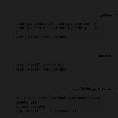
لینوکس
sudo apt update && sudo apt upgrade -y

sudo apt install python۳ python۳-pip git -
y

macOS
brew install python git

نصب از طریق GitHub
(روش جایگزین)
git clone https://github.com/google/nano-
banana.git

cd nano-banana
