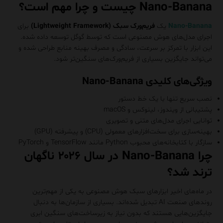
Nano-Banana چیست و چرا مهم است؟
Nano-Banana
یک
فریم‌ورک سبک (Lightweight Framework)
برای
اجرای مدل‌های هوش مصنوعی است که توسط گوگل توسعه داده شده.
این ابزار با تمرکز بر سرعت، سادگی و مصرف بهینه منابع طراحی شده و
می‌تواند جایگزین بسیاری از فریم‌ورک‌های سنگین‌تر شود.
ویژگی‌های کلیدی Nano-Banana
نصب سریع تنها با یک خط دستور
پشتیبانی از ویندوز، لینوکس و macOS
توانایی اجرای مدل‌های متنی و تصویری
بهینه‌سازی برای سخت‌افزارهای معمولی (CPU) و پیشرفته (GPU)
سازگار با کتابخانه‌های محبوب Python مانند TensorFlow و PyTorch
چرا Nano-Banana در سال ۲۰۲۶ ناگهان
ترند شد؟
در ماه‌های اخیر ابزارهای سبک هوش مصنوعی به یکی از مهم‌ترین
روندهای صنعت AI تبدیل شده‌اند. بسیاری از سازمان‌ها به دنبال
جایگزین‌هایی هستند که بدون نیاز به زیرساخت‌های سنگین ابری