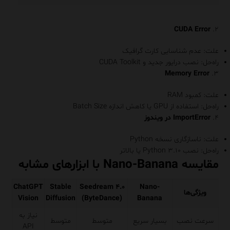
CUDA Error
۲.
علت: عدم شناسایی کارت گرافیک
راه‌حل: نصب درایور جدید و CUDA Toolkit
Memory Error
۳.
علت: کمبود RAM
راه‌حل: استفاده از GPU یا کاهش اندازه Batch Size
۴.
ImportError در ویندوز
علت: ناسازگاری نسخه Python
راه‌حل: نصب Python ۳.۱۰ یا بالاتر
مقایسه Nano-Banana با ابزارهای مشابه
ChatGPT
Stable
Seedream ۴.۰
Nano-
ویژگی‌ها
Vision
Diffusion
(ByteDance)
Banana
نیاز به
سرعت نصب
بسیار سریع
متوسط
متوسط
API