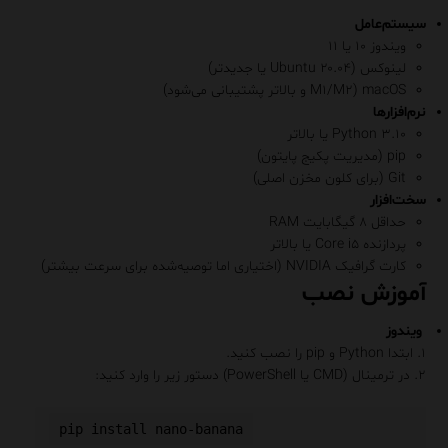
سیستم‌عامل
ویندوز ۱۰ یا ۱۱
لینوکس (Ubuntu ۲۰.۰۴ یا جدیدتر)
macOS (M۱/M۲ و بالاتر پشتیبانی می‌شود)
نرم‌افزارها
Python ۳.۱۰ یا بالاتر
pip (مدیریت پکیج پایتون)
Git (برای کلون مخزن اصلی)
سخت‌افزار
حداقل ۸ گیگابایت RAM
پردازنده Core i۵ یا بالاتر
کارت گرافیک NVIDIA (اختیاری اما توصیه‌شده برای سرعت بیشتر)
آموزش نصب
ویندوز
۱. ابتدا Python و pip را نصب کنید.
۲. در ترمینال (CMD یا PowerShell) دستور زیر را وارد کنید: