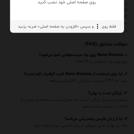
روی صفحه اصلی خود نصب کنید
در صورتی که روند توسعه این پروژه ادامه پیدا کند و جامعه کاربری آن
گسترش یابد، Nano-Banana می‌تواند در آینده به یکی از بازیگران مهم
اکوسیستم Lightweight AI Frameworks تبدیل شود؛ حوزه‌ای که
بسیاری از تحلیلگران آن را یکی از مهم‌ترین روندهای فناوری در سال‌های
فقط روی
و سپس «افزودن به صفحه اصلی» ضربه بزنید
پیش‌رو می‌دانند.
سوالات متداول (FAQ)
۱. Nano-Banana روی چه سیستم‌هایی اجرا می‌شود؟
روی ویندوز، لینوکس و macOS.
۲. آیا برای استفاده از Nano-Banana کارت گرافیک لازم است؟
خیر، اما GPU سرعت پردازش را افزایش می‌دهد.
۳. رایگان است یا پولی؟
نسخه‌ی متن‌باز رایگان است، اما ممکن است نسخه‌های تجاری با
امکانات بیشتر منتشر شود.
۴. آیا از زبان فارسی پشتیبانی می‌کند؟
بله، در تولید متن می‌توان از زبان فارسی نیز استفاده کرد.