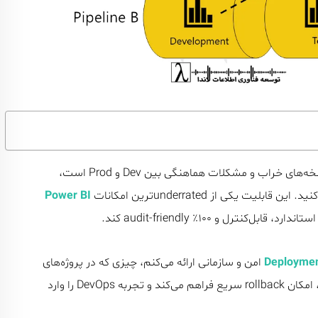
اگر تیم BI شما درگیر “انتشار دستی” گزارش‌ها، تکرار خطا، نسخه‌های خراب و مشکلات هماهنگی بین Dev و Prod است،
Power BI
رل و ۱۰۰٪ audit-friendly کند.
Deploymen
امن و سازمانی ارائه می‌کنم، چیزی که در پروژه‌های
Enterprise تست شده و واقعاً جلوی انتشار اشتباه را می‌گیرد، امکان rollback سریع فراهم می‌کند و تجربه DevOps را وارد