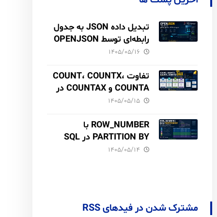
آخرین پست ها
تبدیل داده JSON به جدول
رابطه‌ای توسط OPENJSON
در SQL Server
۱۴۰۵/۰۵/۱۶
تفاوت COUNT، COUNTX،
COUNTA و COUNTAX در
DAX
۱۴۰۵/۰۵/۱۵
ROW_NUMBER با
PARTITION BY در SQL
Server آموزش کامل با مثال
۱۴۰۵/۰۵/۱۴
و نکات Performance
مشترک شدن در فیدهای RSS