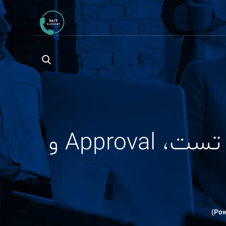
Deployment Pipelines امن برای Power BI تست، Approval و