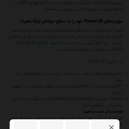
این ویژوال‌ها امکان نمایش چندبعدی، جذاب و قابل فهم‌تر KPIها را
فراهم می‌کنند و تجربه تحلیل را بهبود می‌بخشند.
مهارت‌های Power BI خود را به سطح حرفه‌ای ارتقا دهید!
تصور کنید بتوانید با یک نگاه تمام عملکرد سازمان خود را تحلیل کنید،
نقاط ضعف و قوت را شناسایی کنید و تصمیمات کلیدی را فوری و مطمئن
بگیرید. این دقیقاً چیزی است که یک
داشبورد حرفه‌ای
Power BI با
KPIهای داینامیک در اختیار شما می‌گذارد.
با یادگیری Power BI:
داشبوردهای واقعی و عملی بسازید که برای مدیران و تیم‌ها قابل ارائه
باشد.
KPIهای پیچیده را با DAX محاسبه کنید و عملکرد سازمان را به تصویر
بکشید.
Visuals سفارشی و Conditional Formatting را یاد بگیرید تا داشبورد
شما جذاب و تعاملی شود.
فرصت را از دست ندهید!
هر روز که می‌گذرد، مهارت‌های رقبای شما در تحلیل داده بیشتر می‌شود.
همین امروز با کارشناسان
لاندا
تماس
✆
بگیرید و داده‌ها را به