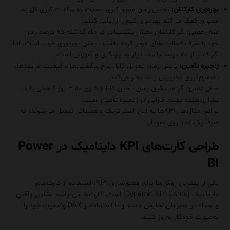
بهره‌وری کارکنان:
تحلیل زمان مفید کاری نسبت به ساعات کاری کل به
مدیران کمک می‌کند بهره‌وری تیم را ارزیابی کنند.
مثال عملی:
اگر کارکنان بخش پشتیبانی در ماه گذشته ۷۵ درصد زمان
خود را صرف فعالیت‌های مؤثر کرده باشند، یعنی بهره‌وری خوب است، اما
اگر کمتر از ۵۰ درصد باشد، نیاز به بازنگری و آموزش است.
زنجیره تأمین:
پایش زمان تحویل کالا، نرخ برگشتی‌ها و کیفیت فرایندها،
تصمیم‌گیری مدیریتی را ساده‌تر می‌کند.
مثال عملی:
اگر میانگین زمان تأمین کالا از ۵ روز به ۳ روز کاهش یابد،
نشان‌دهنده بهبود کارایی در زنجیره تأمین است.
با این مثال‌ها، KPIها به ابزار استراتژیک و عملیاتی تبدیل می‌شوند، نه
صرفاً یک عدد روی نمودار.
طراحی کارت‌های KPI داینامیک در Power
BI
یکی از بهترین روش‌ها برای مصورسازی KPI، استفاده از کارت‌های
داینامیک (Dynamic KPI Cards) است. کارت‌ها می‌توانند مقادیر واقعی
و اهداف را همزمان نمایش دهند و با استفاده از DAX وضعیت خود را
به‌صورت خودکار به‌روز کنند.