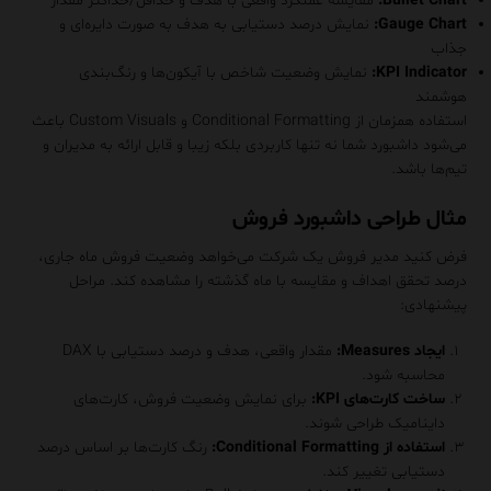
Bullet Chart:
مقایسه عملکرد واقعی با هدف و حداقل/حداکثر مقدار
Gauge Chart:
نمایش درصد دستیابی به هدف به صورت دایره‌ای و
جذاب
KPI Indicator:
نمایش وضعیت شاخص با آیکون‌ها و رنگ‌بندی
هوشمند
استفاده همزمان از Conditional Formatting و Custom Visuals باعث
می‌شود داشبورد شما نه تنها کاربردی بلکه زیبا و قابل ارائه به مدیران و
تیم‌ها باشد.
مثال طراحی داشبورد فروش
فرض کنید مدیر فروش یک شرکت می‌خواهد وضعیت فروش ماه جاری،
درصد تحقق اهداف و مقایسه با ماه گذشته را مشاهده کند. مراحل
پیشنهادی:
ایجاد
Measures
:
مقدار واقعی، هدف و درصد دستیابی با DAX
محاسبه شود.
ساخت کارت‌های KPI:
برای نمایش وضعیت فروش، کارت‌های
داینامیک طراحی شوند.
استفاده از Conditional Formatting:
رنگ کارت‌ها بر اساس درصد
دستیابی تغییر کند.