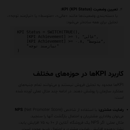
تعیین وضعیت KPI (KPI Status):
با دسته‌بندی وضعیت‌ها مانند «عالی»، «متوسط» یا «نیازمند توجه»،
تحلیل برای همه ساده‌تر می‌شود:
KPI Status = SWITCH(TRUE(),

    [KPI Achievement] >= ۱, "عالی",

    [KPI Achievement] >= ۰.۸, "متوسط",

    "نیازمند توجه"

کاربرد KPIها در حوزه‌های مختلف
KPIها محدود به تحلیل فروش نیستند و می‌توانند تمام جنبه‌های
عملکرد سازمان را پوشش دهند. در ادامه چند مثال عملی آورده شده
است:
رضایت مشتری:
با استفاده از شاخص
(Net Promoter Score)
NPS
می‌توان وفاداری مشتریان و احتمال بازگشت آنها را سنجید.
مثال عملی:
اگر NPS یک فروشگاه آنلاین از ۶۰ به ۷۵ افزایش یابد،
نشان‌دهنده افزایش رضایت مشتری و احتمال خرید مجدد است.