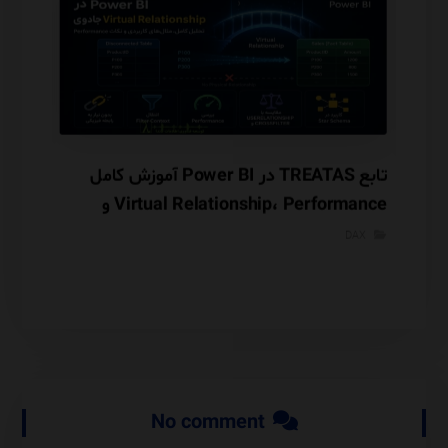
 مهم‌ترین اصل مدل‌سازی داده Star
تابع TREATAS در Power BI آموزش کامل
Virtual Relationship، Performance و
مقایسه با USERELATIONSHIP
DAX
DAX
er BI
No comment