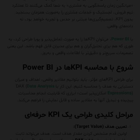
«میانگین زمان پاسخگویی به مشتری» به شما کمک می‌کنند تا عملکرد
تیم فروش، لجستیک و خدمات مشتری را به‌صورت همزمان بسنجید.
بدون KPI، تصمیم‌گیری‌ها مبتنی بر حدس و تجربه خواهد بود، نه
داده‌های واقعی.
با
Power BI
، می‌توان KPIها را به صورت تعامل‌پذیر و پویا طراحی کرد، به
طوری که هم برای تحلیل‌گران و هم برای مدیران قابل فهم باشد. این یعنی
تصمیمات سریع‌تر و دقیق‌تر با اطلاعات واقعی و به‌روز.
شروع با محاسبه KPIها در Power BI
برای طراحی KPIهای مؤثر، باید بتوانیم مقادیر واقعی، اهداف و میزان
دستیابی به هدف را محاسبه کنیم. این کار با DAX (
Data Analysis
Expressions
) امکان‌پذیر است؛ ابزاری که قابلیت انجام محاسبات
پیچیده و تبدیل آنها به مقادیر ساده و قابل نمایش را فراهم می‌کند.
مراحل کلیدی طراحی یک KPI حرفه‌ای
تعیین هدف (Target Value):
اولین قدم مشخص کردن مقدار هدف است. هدف می‌تواند ثابت