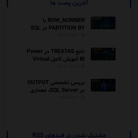
آخرین پست ها
ROW_NUMBER با
PARTITION BY در SQL
Server آموزش کامل با مثال
۱۴۰۵/۰۵/۱۴
و نکات Performance
تابع TREATAS در Power
BI آموزش کامل Virtual
Relationship،
۱۴۰۵/۰۵/۱۳
Performance و مقایسه با
USERELATIONSHIP
بررسی تخصصی OUTPUT
در SQL Server، معماری
INSERTED و DELETED،
۱۴۰۵/۰۵/۱۲
Audit Trail
مشترک شدن در فیدهای RSS