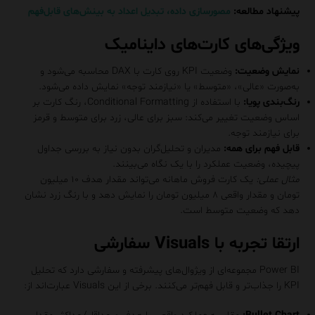
پیشنهاد مطالعه:
مصورسازی داده، تبدیل اعداد به بینش‌های قابل‌فهم
ویژگی‌های کارت‌های داینامیک
نمایش وضعیت:
وضعیت KPI روی کارت با DAX محاسبه می‌شود و
به‌صورت «عالی»، «متوسط» یا «نیازمند توجه» نمایش داده می‌شود.
رنگ‌بندی پویا:
با استفاده از Conditional Formatting، رنگ کارت بر
اساس وضعیت تغییر می‌کند: سبز برای عالی، زرد برای متوسط و قرمز
برای نیازمند توجه.
قابل فهم برای همه:
مدیران و تحلیل‌گران بدون نیاز به بررسی جداول
پیچیده، وضعیت عملکرد را با یک نگاه می‌بینند.
مثال عملی:
یک کارت فروش ماهانه می‌تواند مقدار هدف ۱۰ میلیون
تومان و مقدار واقعی ۸ میلیون تومان را نمایش دهد و با رنگ زرد نشان
دهد که وضعیت متوسط است.
ارتقا تجربه با Visuals سفارشی
Power BI مجموعه‌ای از ویژوال‌های پیشرفته و سفارشی دارد که تحلیل
KPI را جذاب‌تر و قابل فهم‌تر می‌کنند. برخی از این Visuals عبارت‌اند از: