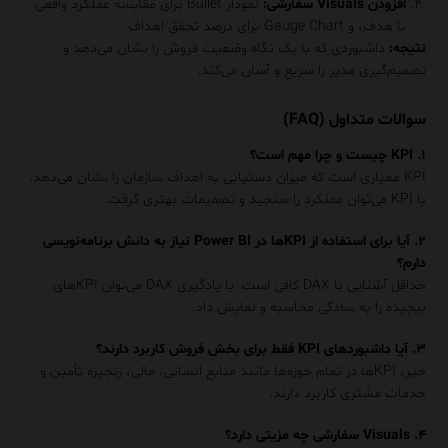
افزودن Visuals سفارشی:
نمودار Bullet برای مقایسه عملکرد واقعی
با هدف، و Gauge Chart برای درصد تحقق اهداف.
نتیجه:
داشبوردی که با یک نگاه وضعیت فروش را نشان می‌دهد و
تصمیم‌گیری مدیر را سریع و آسان می‌کند.
سوالات متداول (FAQ)
۱.
KPI چیست و چرا مهم است؟
KPI معیاری است که میزان دستیابی به اهداف سازمان را نشان می‌دهد.
با KPI می‌توان عملکرد را سنجید و تصمیمات بهتری گرفت.
۲. آیا برای استفاده از KPIها در Power BI نیاز به دانش برنامه‌نویسی
دارم؟
حداقل آشنایی با DAX کافی است. با یادگیری DAX می‌توان KPIهای
پیچیده را به سادگی محاسبه و نمایش داد.
۳. آیا داشبوردهای KPI فقط برای بخش فروش کاربرد دارند؟
خیر، KPIها در تمام حوزه‌ها مانند منابع انسانی، مالی، زنجیره تأمین و
خدمات مشتری کاربرد دارند.
۴. Visuals سفارشی چه مزیتی دارد؟