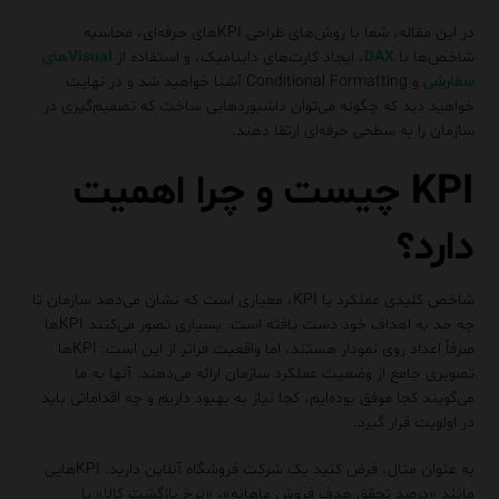
در این مقاله، شما با روش‌های طراحی KPIهای حرفه‌ای، محاسبه
شاخص‌ها با
DAX
، ایجاد کارت‌های داینامیک، و استفاده از
Visualهای
سفارشی
و Conditional Formatting آشنا خواهید شد و در نهایت
خواهید دید که چگونه می‌توان داشبوردهایی ساخت که تصمیم‌گیری در
سازمان را به سطحی حرفه‌ای ارتقا دهند.
KPI چیست و چرا اهمیت
دارد؟
شاخص کلیدی عملکرد یا KPI، معیاری است که نشان می‌دهد سازمان تا
چه حد به اهداف خود دست یافته است. بسیاری تصور می‌کنند KPIها
صرفاً اعداد روی نمودار هستند، اما واقعیت فراتر از این است: KPIها
تصویری جامع از وضعیت عملکرد سازمان ارائه می‌دهند. آنها به ما
می‌گویند کجا موفق بوده‌ایم، کجا نیاز به بهبود داریم و چه اقداماتی باید
در اولویت قرار گیرد.
به عنوان مثال، فرض کنید یک شرکت فروشگاه آنلاین دارید. KPIهایی
مانند «درصد تحقق هدف فروش ماهانه»، «نرخ بازگشت کالا» یا